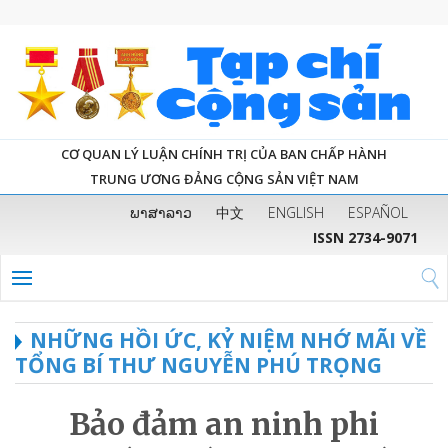
CƠ QUAN LÝ LUẬN CHÍNH TRỊ CỦA BAN CHẤP HÀNH
TRUNG ƯƠNG ĐẢNG CỘNG SẢN VIỆT NAM
ພາສາລາວ
中文
ENGLISH
ESPAÑOL
ISSN 2734-9071
NHỮNG HỒI ỨC, KỶ NIỆM NHỚ MÃI VỀ
TỔNG BÍ THƯ NGUYỄN PHÚ TRỌNG
Bảo đảm an ninh phi