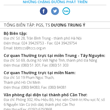
NHỮNG CHẶNG ĐƯỜNG PHÁT TRIỂN
TỔNG BIÊN TẬP: PGS, TS
DƯƠNG TRUNG Ý
Bộ Biên tập:
Địa chỉ: Số 28, Trần Bình Trọng - thành phố Hà Nội
Điện thoại: 024 39429753 - Fax: 024 39429754
Email: bbttccs@tccs.org.vn
Cơ quan Thường trực tại miền Trung - Tây Nguyên:
Địa chỉ: Số 69, đường Xô Viết Nghệ Tĩnh, thành phố Đà Nẵng
Điện thoại: (080) 51 301; Fax: (080) 51 303
Cơ quan Thường trực tại miền Nam:
Địa chỉ: Số 19 Phạm Ngọc Thạch,
Thành phố Hồ Chí Minh
Điện thoại: (080) 84083; Fax: (080) 84081
Văn phòng đại diện tại thành phố Cần Thơ:
Địa chỉ: Phòng 302, Khu Hiệu Bộ, Học viện Chính trị Khu vực IV, số
6 Nguyễn Văn Cừ (nối dài), thành phố Cần Thơ
Điện thoại/Fax: (0292) 6250868