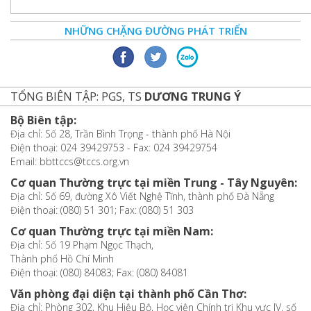
NHỮNG CHẶNG ĐƯỜNG PHÁT TRIỂN
TỔNG BIÊN TẬP: PGS, TS
DƯƠNG TRUNG Ý
Bộ Biên tập:
Địa chỉ: Số 28, Trần Bình Trọng - thành phố Hà Nội
Điện thoại: 024 39429753 - Fax: 024 39429754
Email: bbttccs@tccs.org.vn
Cơ quan Thường trực tại miền Trung - Tây Nguyên:
Địa chỉ: Số 69, đường Xô Viết Nghệ Tĩnh, thành phố Đà Nẵng
Điện thoại: (080) 51 301; Fax: (080) 51 303
Cơ quan Thường trực tại miền Nam:
Địa chỉ: Số 19 Phạm Ngọc Thạch,
Thành phố Hồ Chí Minh
Điện thoại: (080) 84083; Fax: (080) 84081
Văn phòng đại diện tại thành phố Cần Thơ:
Địa chỉ: Phòng 302, Khu Hiệu Bộ, Học viện Chính trị Khu vực IV, số