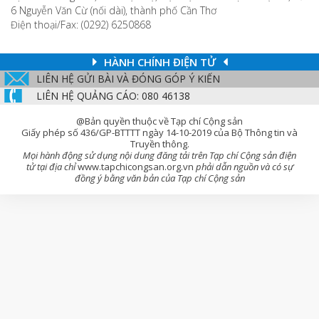
6 Nguyễn Văn Cừ (nối dài), thành phố Cần Thơ
Điện thoại/Fax: (0292) 6250868
HÀNH CHÍNH ĐIỆN TỬ
LIÊN HỆ GỬI BÀI VÀ ĐÓNG GÓP Ý KIẾN
LIÊN HỆ QUẢNG CÁO: 080 46138
@Bản quyền thuộc về Tạp chí Cộng sản
Giấy phép số 436/GP-BTTTT ngày 14-10-2019 của Bộ Thông tin và
Truyền thông.
Mọi hành động sử dụng nội dung đăng tải trên Tạp chí Cộng sản điện
tử tại địa chỉ
www.tapchicongsan.org.vn
phải dẫn nguồn và có sự
đồng ý bằng văn bản của Tạp chí Cộng sản