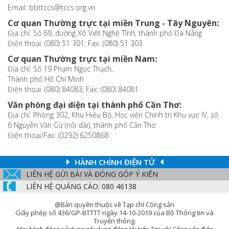
Email: bbttccs@tccs.org.vn
Cơ quan Thường trực tại miền Trung - Tây Nguyên:
Địa chỉ: Số 69, đường Xô Viết Nghệ Tĩnh, thành phố Đà Nẵng
Điện thoại: (080) 51 301; Fax: (080) 51 303
Cơ quan Thường trực tại miền Nam:
Địa chỉ: Số 19 Phạm Ngọc Thạch,
Thành phố Hồ Chí Minh
Điện thoại: (080) 84083; Fax: (080) 84081
Văn phòng đại diện tại thành phố Cần Thơ:
Địa chỉ: Phòng 302, Khu Hiệu Bộ, Học viện Chính trị Khu vực IV, số
6 Nguyễn Văn Cừ (nối dài), thành phố Cần Thơ
Điện thoại/Fax: (0292) 6250868
HÀNH CHÍNH ĐIỆN TỬ
LIÊN HỆ GỬI BÀI VÀ ĐÓNG GÓP Ý KIẾN
LIÊN HỆ QUẢNG CÁO: 080 46138
@Bản quyền thuộc về Tạp chí Cộng sản
Giấy phép số 436/GP-BTTTT ngày 14-10-2019 của Bộ Thông tin và
Truyền thông.
Mọi hành động sử dụng nội dung đăng tải trên Tạp chí Cộng sản điện