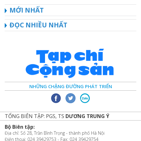
MỚI NHẤT
ĐỌC NHIỀU NHẤT
NHỮNG CHẶNG ĐƯỜNG PHÁT TRIỂN
TỔNG BIÊN TẬP: PGS, TS
DƯƠNG TRUNG Ý
Bộ Biên tập:
Địa chỉ: Số 28, Trần Bình Trọng - thành phố Hà Nội
Điện thoại: 024 39429753 - Fax: 024 39429754