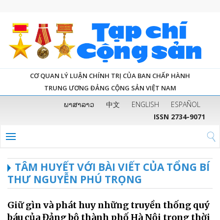
CƠ QUAN LÝ LUẬN CHÍNH TRỊ CỦA BAN CHẤP HÀNH
TRUNG ƯƠNG ĐẢNG CỘNG SẢN VIỆT NAM
ພາສາລາວ
中文
ENGLISH
ESPAÑOL
ISSN 2734-9071
TÂM HUYẾT VỚI BÀI VIẾT CỦA TỔNG BÍ
THƯ NGUYỄN PHÚ TRỌNG
Giữ gìn và phát huy những truyền thống quý
báu của Đảng bộ thành phố Hà Nội trong thời