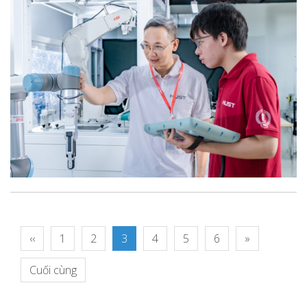
‹‹
1
2
3
4
5
6
»
Cuối cùng