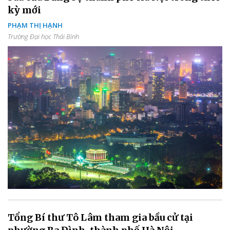
kỳ mới
PHẠM THỊ HẠNH
Trường Đại học Thái Bình
Tổng Bí thư Tô Lâm tham gia bầu cử tại