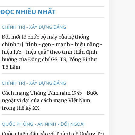
ĐỌC NHIỀU NHẤT
CHÍNH TRỊ - XÂY DỰNG ĐẢNG
Đổi mới tổ chức bộ máy của hệ thống
chính trị “tinh - gọn - mạnh - hiệu năng -
hiệu lực - hiệu quả” theo tinh thần định
hướng của Đồng chí GS, TS, Tổng Bí thư
Tô Lâm
CHÍNH TRỊ - XÂY DỰNG ĐẢNG
Cách mạng Tháng Tám năm 1945 - Bước
ngoặt vĩ đại của cách mạng Việt Nam
trong thế kỷ XX
QUỐC PHÒNG - AN NINH - ĐỐI NGOẠI
Cuộc chiến đấu bảo vệ Thành cổ Quảng Trị