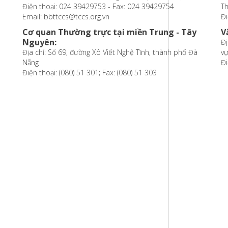
Điện thoại: 024 39429753 - Fax: 024 39429754
T
Email: bbttccs@tccs.org.vn
Đi
Cơ quan Thường trực tại miền Trung - Tây
V
Nguyên:
Đị
Địa chỉ: Số 69, đường Xô Viết Nghệ Tĩnh, thành phố Đà
vự
Nẵng
Đi
Điện thoại: (080) 51 301; Fax: (080) 51 303