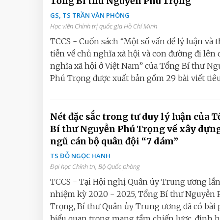
Tổng Bí thư Nguyễn Phú Trọng
GS, TS TRẦN VĂN PHÒNG
Học viện Chính trị quốc gia Hồ Chí Minh
TCCS - Cuốn sách “Một số vấn đề lý luận và 
tiễn về chủ nghĩa xã hội và con đường đi lên
nghĩa xã hội ở Việt Nam” của Tổng Bí thư N
Phú Trọng được xuất bản gồm 29 bài viết tiêu 
Nét đặc sắc trong tư duy lý luận của 
Bí thư Nguyễn Phú Trọng về xây dựng
ngũ cán bộ quân đội “7 dám”
TS ĐỖ NGỌC HANH
Đại học Chính trị, Bộ Quốc phòng
TCCS - Tại Hội nghị Quân ủy Trung ương lần
nhiệm kỳ 2020 - 2025, Tổng Bí thư Nguyễn 
Trọng, Bí thư Quân ủy Trung ương đã có bài 
biểu quan trọng mang tầm chiến lược, định 