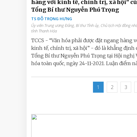
hàng với kinh tế, chính trị, xã hội” c
Tổng Bí thư Nguyễn Phú Trọng
TS ĐỖ TRỌNG HƯNG
Ủy viên Trung ương Đảng, Bí thư Tỉnh ủy, Chủ tịch Hội đồng nh
tỉnh Thanh Hóa
TCCS - “Văn hóa phải được đặt ngang hàng v
kinh tế, chính trị, xã hội” - đó là khẳng định 
Tổng Bí thư Nguyễn Phú Trọng tại Hội nghị
hóa toàn quốc, ngày 24-11-2021. Luận điểm này
1
2
3