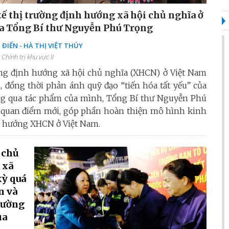
tế thị trường định hướng xã hội chủ nghĩa ở
a Tổng Bí thư Nguyễn Phú Trọng
ĐIỂN - HÀ THỊ VIỆT THÚY
 Chính trị khu vực II
ờng định hướng xã hội chủ nghĩa (XHCN) ở Việt Nam
i, đồng thời phản ánh quỹ đạo “tiến hóa tất yếu” của
ng qua tác phẩm của mình, Tổng Bí thư Nguyễn Phú
u quan điểm mới, góp phần hoàn thiện mô hình kinh
nh hướng XHCN ở Việt Nam.
 chủ
 xã
kỳ quá
n và
 đường
ủa