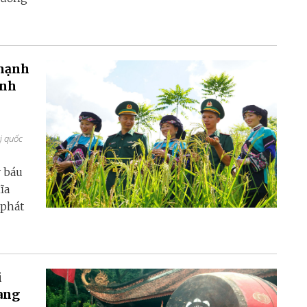
 mạnh
ảnh
rị quốc
ý báu
ĩa
 phát
i
ang