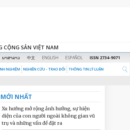
G CỘNG SẢN VIỆT NAM
ພາສາລາວ
中文
ENGLISH
ESPAÑOL
ISSN 2734-9071
KINH NGHIỆM
NGHIÊN CỨU - TRAO ĐỔI
THÔNG TIN LÝ LUẬN
MỚI NHẤT
Xu hướng mở rộng ảnh hưởng, sự hiện
diện của con người ngoài không gian vũ
trụ và những vấn đề đặt ra