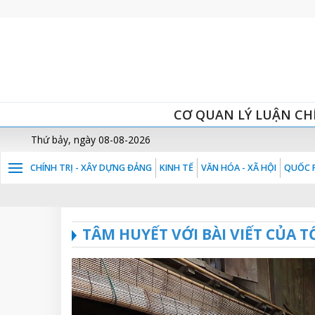
CƠ QUAN LÝ LUẬN CH
Thứ bảy, ngày 08-08-2026
CHÍNH TRỊ - XÂY DỰNG ĐẢNG
KINH TẾ
VĂN HÓA - XÃ HỘI
QUỐC P
TÂM HUYẾT VỚI BÀI VIẾT CỦA