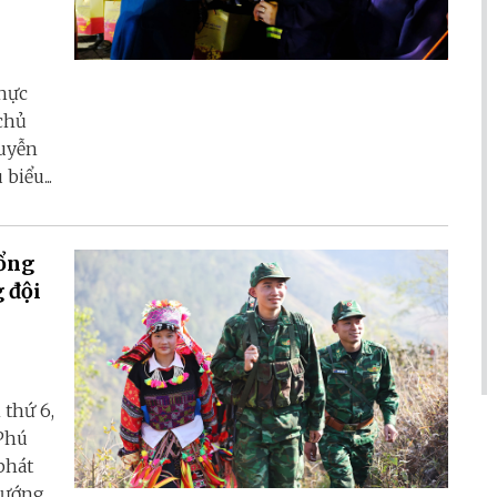
thực
 chủ
guyễn
biểu...
Tổng
 đội
 thứ 6,
Phú
phát
hướng