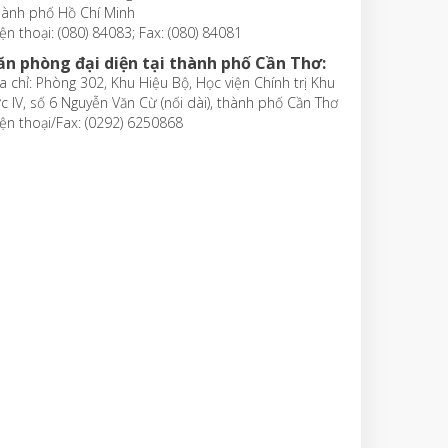
hành phố Hồ Chí Minh
ện thoại: (080) 84083; Fax: (080) 84081
ăn phòng đại diện tại thành phố Cần Thơ:
a chỉ: Phòng 302, Khu Hiệu Bộ, Học viện Chính trị Khu
c IV, số 6 Nguyễn Văn Cừ (nối dài), thành phố Cần Thơ
ện thoại/Fax: (0292) 6250868