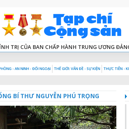
ÍNH TRỊ CỦA BAN CHẤP HÀNH TRUNG ƯƠNG ĐẢN
HÒNG - AN NINH - ĐỐI NGOẠI
THẾ GIỚI: VẤN ĐỀ - SỰ KIỆN
THỰC TIỄN - 
 TỔNG BÍ THƯ NGUYỄN PHÚ TRỌNG