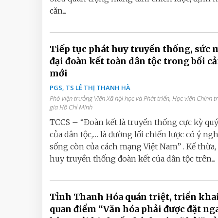
căn...
Tiếp tục phát huy truyền thống, sức
đại đoàn kết toàn dân tộc trong bối c
mới
PGS, TS LÊ THỊ THANH HÀ
Phó Viện trưởng Viện Xã hội học và Phát triển, Học viện Chính t
gia Hồ Chí Minh
TCCS – “Đoàn kết là truyền thống cực kỳ qu
của dân tộc,… là đường lối chiến lược có ‎ý ngh
sống còn của cách mạng Việt Nam” . Kế thừa,
huy truyền thống đoàn kết của dân tộc trên...
Tỉnh Thanh Hóa quán triệt, triển kha
quan điểm “Văn hóa phải được đặt ng