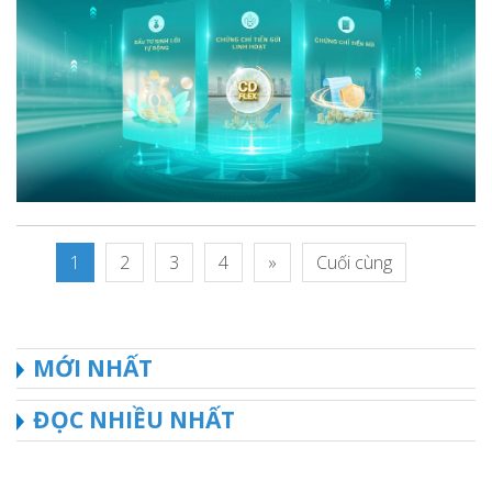
1
2
3
4
»
Cuối cùng
MỚI NHẤT
ĐỌC NHIỀU NHẤT