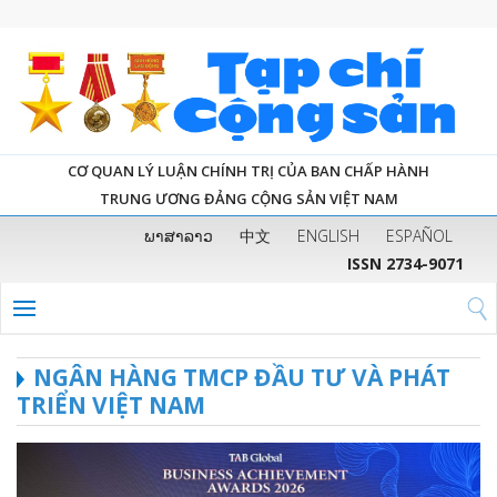
CƠ QUAN LÝ LUẬN CHÍNH TRỊ CỦA BAN CHẤP HÀNH
TRUNG ƯƠNG ĐẢNG CỘNG SẢN VIỆT NAM
ພາສາລາວ
中文
ENGLISH
ESPAÑOL
ISSN 2734-9071
NGÂN HÀNG TMCP ĐẦU TƯ VÀ PHÁT
TRIỂN VIỆT NAM