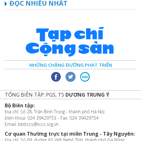
ĐỌC NHIỀU NHẤT
NHỮNG CHẶNG ĐƯỜNG PHÁT TRIỂN
TỔNG BIÊN TẬP: PGS, TS
DƯƠNG TRUNG Ý
Bộ Biên tập:
Địa chỉ: Số 28, Trần Bình Trọng - thành phố Hà Nội
Điện thoại: 024 39429753 - Fax: 024 39429754
Email: bbttccs@tccs.org.vn
Cơ quan Thường trực tại miền Trung - Tây Nguyên:
Địa chỉ: Số 69, đường Xô Viết Nghệ Tĩnh, thành phố Đà Nẵng