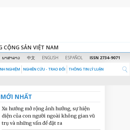
G CỘNG SẢN VIỆT NAM
ພາສາລາວ
中文
ENGLISH
ESPAÑOL
ISSN 2734-9071
KINH NGHIỆM
NGHIÊN CỨU - TRAO ĐỔI
THÔNG TIN LÝ LUẬN
MỚI NHẤT
Xu hướng mở rộng ảnh hưởng, sự hiện
diện của con người ngoài không gian vũ
trụ và những vấn đề đặt ra