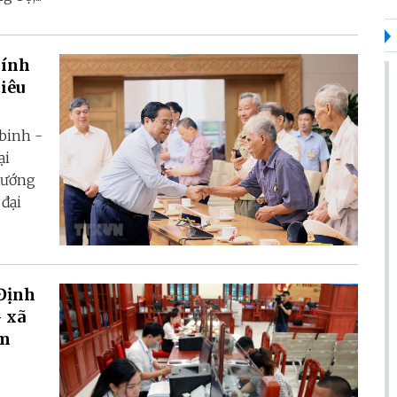
hính
iêu
binh -
ại
 tướng
đại
Định
- xã
ểm