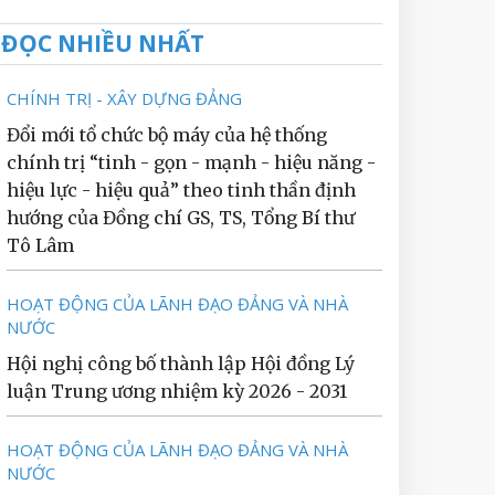
ĐỌC NHIỀU NHẤT
CHÍNH TRỊ - XÂY DỰNG ĐẢNG
Đổi mới tổ chức bộ máy của hệ thống
chính trị “tinh - gọn - mạnh - hiệu năng -
hiệu lực - hiệu quả” theo tinh thần định
hướng của Đồng chí GS, TS, Tổng Bí thư
Tô Lâm
HOẠT ĐỘNG CỦA LÃNH ĐẠO ĐẢNG VÀ NHÀ
NƯỚC
Hội nghị công bố thành lập Hội đồng Lý
luận Trung ương nhiệm kỳ 2026 - 2031
HOẠT ĐỘNG CỦA LÃNH ĐẠO ĐẢNG VÀ NHÀ
NƯỚC