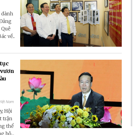
n dành
 Đảng
. Quê
c về...
 tục
 vươn
àu
 Việt Nam
y, Hội
 trận
ng thể
bộ,...