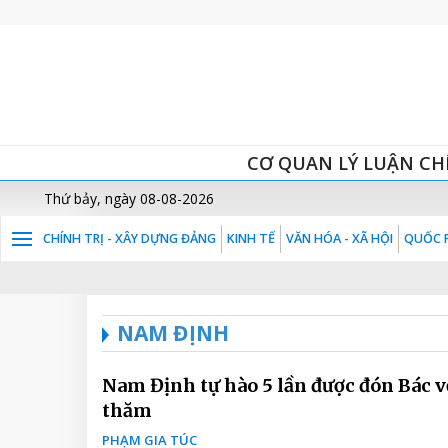
CƠ QUAN LÝ LUẬN CH
Thứ bảy, ngày 08-08-2026
CHÍNH TRỊ - XÂY DỰNG ĐẢNG
KINH TẾ
VĂN HÓA - XÃ HỘI
QUỐC P
NAM ĐỊNH
Nam Định tự hào 5 lần được đón Bác v
thăm
PHẠM GIA TÚC