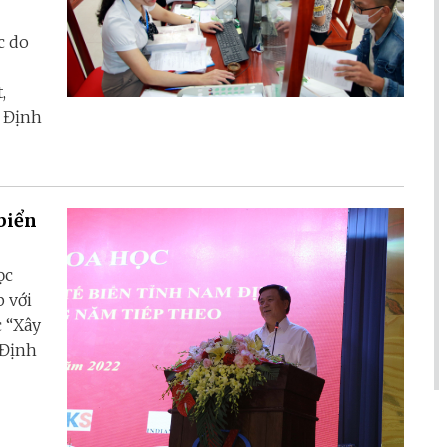
c do
,
 Định
biển
ọc
p với
 “Xây
 Định