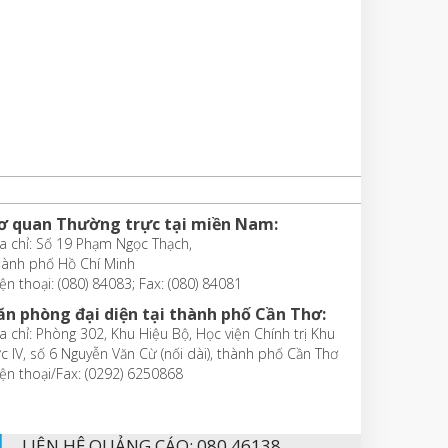
ơ quan Thường trực tại miền Nam:
a chỉ: Số 19 Phạm Ngọc Thạch,
hành phố Hồ Chí Minh
ện thoại: (080) 84083; Fax: (080) 84081
ăn phòng đại diện tại thành phố Cần Thơ:
a chỉ: Phòng 302, Khu Hiệu Bộ, Học viện Chính trị Khu
c IV, số 6 Nguyễn Văn Cừ (nối dài), thành phố Cần Thơ
ện thoại/Fax: (0292) 6250868
LIÊN HỆ QUẢNG CÁO: 080 46138