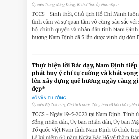
Ủy viên Trung ương Đảng, Bí thư Tỉnh ủy Nam Định
TCCS - Sinh thời, Chủ tịch Hồ Chí Minh luô
tình cảm và sự quan tâm vô cùng sâu sắc với
bộ, chính quyền và nhân dân tỉnh Nam Định
hương Nam Định đã 5 lần được vinh dự đón Bá
Thực hiện lời Bác dạy, Nam Định tiếp
phát huy ý chí tự cường và khát vọng
lên xây dựng quê hương ngày càng gi
đẹp*
VÕ VĂN THƯỞNG
Ủy viên Bộ Chính trị, Chủ tịch nước Cộng hòa xã hội chủ nghĩa
TCCS - Ngày 19-5-2023, tại Nam Định, Tỉnh ủ
đồng nhân dân, Ủy ban nhân dân, Ủy ban Mặt
Tổ quốc Việt Nam tỉnh Nam Định tổ chức trọ
Lễ kỷ niệm 60 năm Ngày Bác Hồ về thăm Đảng 