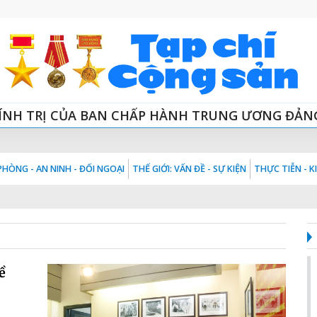
ÍNH TRỊ CỦA BAN CHẤP HÀNH TRUNG ƯƠNG ĐẢN
HÒNG - AN NINH - ĐỐI NGOẠI
THẾ GIỚI: VẤN ĐỀ - SỰ KIỆN
THỰC TIỄN - 
ề