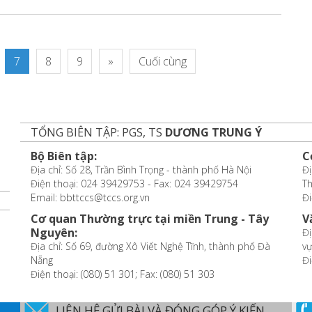
7
8
9
»
Cuối cùng
TỔNG BIÊN TẬP: PGS, TS
DƯƠNG TRUNG Ý
Bộ Biên tập:
C
Địa chỉ: Số 28, Trần Bình Trọng - thành phố Hà Nội
Đị
Điện thoại: 024 39429753 - Fax: 024 39429754
T
Email: bbttccs@tccs.org.vn
Đi
Cơ quan Thường trực tại miền Trung - Tây
V
Nguyên:
Đị
Địa chỉ: Số 69, đường Xô Viết Nghệ Tĩnh, thành phố Đà
vự
Nẵng
Đi
Điện thoại: (080) 51 301; Fax: (080) 51 303
LIÊN HỆ GỬI BÀI VÀ ĐÓNG GÓP Ý KIẾN