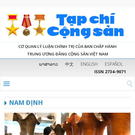
CƠ QUAN LÝ LUẬN CHÍNH TRỊ CỦA BAN CHẤP HÀNH
TRUNG ƯƠNG ĐẢNG CỘNG SẢN VIỆT NAM
ພາສາລາວ
中文
ENGLISH
ESPAÑOL
ISSN 2734-9071
NAM ĐỊNH