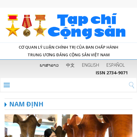
CƠ QUAN LÝ LUẬN CHÍNH TRỊ CỦA BAN CHẤP HÀNH
TRUNG ƯƠNG ĐẢNG CỘNG SẢN VIỆT NAM
ພາສາລາວ
中文
ENGLISH
ESPAÑOL
ISSN 2734-9071
NAM ĐỊNH