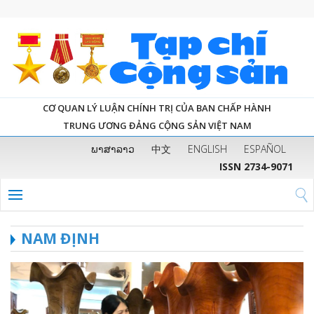
CƠ QUAN LÝ LUẬN CHÍNH TRỊ CỦA BAN CHẤP HÀNH
TRUNG ƯƠNG ĐẢNG CỘNG SẢN VIỆT NAM
ພາສາລາວ
中文
ENGLISH
ESPAÑOL
ISSN 2734-9071
NAM ĐỊNH