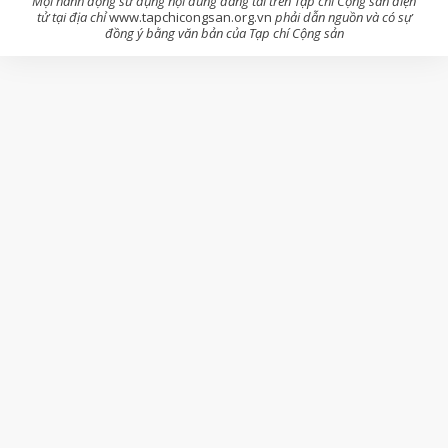
Mọi hành động sử dụng nội dung đăng tải trên Tạp chí Cộng sản điện
tử tại địa chỉ
www.tapchicongsan.org.vn
phải dẫn nguồn và có sự
đồng ý bằng văn bản của Tạp chí Cộng sản