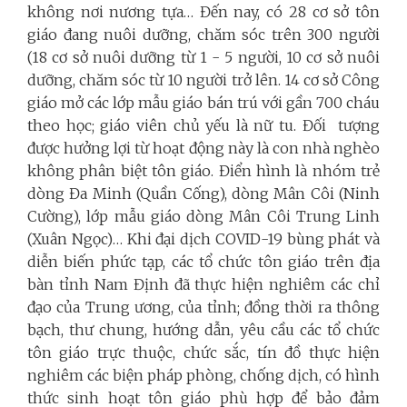
không nơi nương tựa… Đến nay, có 28 cơ sở tôn
giáo đang nuôi dưỡng, chăm sóc trên 300 người
(18 cơ sở nuôi dưỡng từ 1 - 5 người, 10 cơ sở nuôi
dưỡng, chăm sóc từ 10 người trở lên. 14 cơ sở Công
giáo mở các lớp mẫu giáo bán trú với gần 700 cháu
theo học; giáo viên chủ yếu là nữ tu. Đối tượng
được hưởng lợi từ hoạt động này là con nhà nghèo
không phân biệt tôn giáo. Điển hình là nhóm trẻ
dòng Đa Minh (Quần Cống), dòng Mân Côi (Ninh
Cường), lớp mẫu giáo dòng Mân Côi Trung Linh
(Xuân Ngọc)… Khi đại dịch COVID-19 bùng phát và
diễn biến phức tạp, các tổ chức tôn giáo trên địa
bàn tỉnh Nam Định đã thực hiện nghiêm các chỉ
đạo của Trung ương, của tỉnh; đồng thời ra thông
bạch, thư chung, hướng dẫn, yêu cầu các tổ chức
tôn giáo trực thuộc, chức sắc, tín đồ thực hiện
nghiêm các biện pháp phòng, chống dịch, có hình
thức sinh hoạt tôn giáo phù hợp để bảo đảm