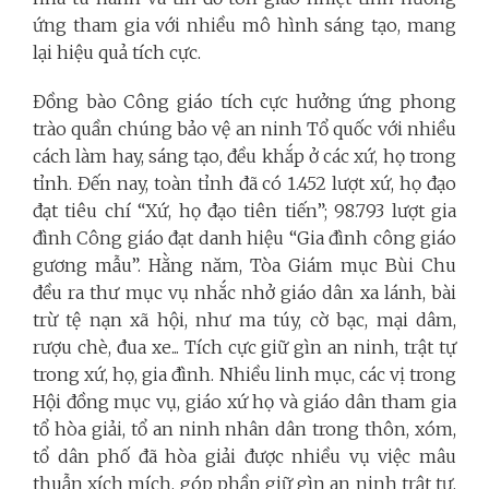
ứng tham gia với nhiều mô hình sáng tạo, mang
lại hiệu quả tích cực.
Đồng bào Công giáo tích cực hưởng ứng phong
trào quần chúng bảo vệ an ninh Tổ quốc với nhiều
cách làm hay, sáng tạo, đều khắp ở các xứ, họ trong
tỉnh. Đến nay, toàn tỉnh đã có 1.452 lượt xứ, họ đạo
đạt tiêu chí “Xứ, họ đạo tiên tiến”; 98.793 lượt gia
đình Công giáo đạt danh hiệu “Gia đình công giáo
gương mẫu”. Hằng năm, Tòa Giám mục Bùi Chu
đều ra thư mục vụ nhắc nhở giáo dân xa lánh, bài
trừ tệ nạn xã hội, như ma túy, cờ bạc, mại dâm,
rượu chè, đua xe... Tích cực giữ gìn an ninh, trật tự
trong xứ, họ, gia đình. Nhiều linh mục, các vị trong
Hội đồng mục vụ, giáo xứ họ và giáo dân tham gia
tổ hòa giải, tổ an ninh nhân dân trong thôn, xóm,
tổ dân phố đã hòa giải được nhiều vụ việc mâu
thuẫn xích mích, góp phần giữ gìn an ninh trật tự,