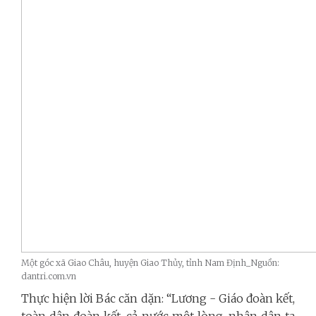
Một góc xã Giao Châu, huyện Giao Thủy, tỉnh Nam Định_Nguồn:
dantri.com.vn
Thực hiện lời Bác căn dặn: “
Lương - Giáo đoàn kết,
toàn dân đoàn kết, cả nước một lòng, nhân dân ta