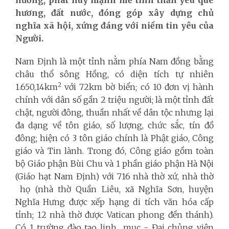
hương, đất nước, đóng góp xây dựng chủ
nghĩa xã hội, xứng đáng với niềm tin yêu của
Người.
Nam Định là một tỉnh nằm phía Nam đồng bằng
châu thổ sông Hồng, có diện tích tự nhiên
2
1.650,14km
với 72km bờ biển; có 10 đơn vị hành
chính với dân số gần 2 triệu người; là một tỉnh đất
chật, người đông, thuần nhất về dân tộc nhưng lại
đa dạng về tôn giáo, số lượng, chức sắc, tín đồ
đông; hiện có 3 tôn giáo chính là Phật giáo, Công
giáo và Tin lành. Trong đó, Công giáo gồm toàn
bộ Giáo phận Bùi Chu và 1 phần giáo phận Hà Nội
(Giáo hạt Nam Định) với 716 nhà thờ xứ, nhà thờ
họ (nhà thờ Quần Liêu, xã Nghĩa Sơn, huyện
Nghĩa Hưng được xếp hạng di tích văn hóa cấp
tỉnh; 12 nhà thờ được Vatican phong đền thánh).
Có 1 trường đào tạo linh mục - Đại chủng viện