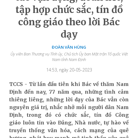
tập hợp chức sắc, tín đồ
công giáo theo lời Bác
dạy
ĐOÀN VĂN HÙNG
Ủy viên Ban Thương vụ Tỉnh ủy, Chủ tịch Ủy ban Mặt trận Tổ quốc Việt
Nam tỉnh Nam Định
14:53, ngày 20-05-2023
TCCS - Từ lần đầu tiên khi Bác về thăm Nam
Định đến nay, 77 năm qua, những tình cảm
thiêng liêng, những lời dạy của Bác vẫn còn
nguyên giá trị, nhắc nhở mỗi người dân Nam
Định, trong đó có chức sắc, tín đồ Công
giáo luôn tin vào Đảng, Nhà nước, tự hào về
truyền thống văn hóa, cách mạng của quê
hương, phát huy mạnh mẽ tinh thần yêu quê