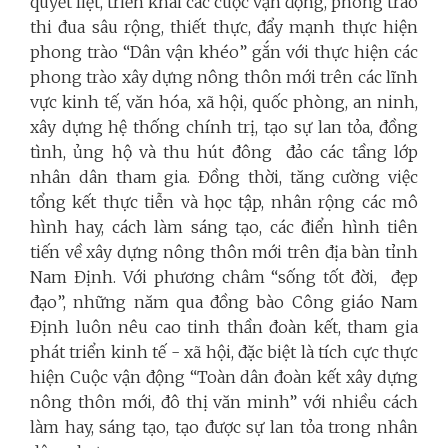
quyết liệt, triển khai các cuộc vận động, phong trào
thi đua sâu rộng, thiết thực, đẩy mạnh thực hiện
phong trào “Dân vận khéo”
gắn với thực hiện các
phong trào xây dựng nông thôn mới trên các lĩnh
vực kinh tế, văn hóa, xã hội, quốc phòng, an ninh,
xây dựng hệ thống chính trị, tạo sự lan tỏa, đồng
tình, ủng hộ và thu hút đông đảo các tầng lớp
nhân dân tham gia. Đồng thời, tăng cường việc
tổng kết thực tiễn và học tập, nhân rộng các mô
hình hay, cách làm sáng tạo, các điển hình tiên
tiến về xây dựng nông thôn mới trên địa bàn tỉnh
Nam Định. Với phương châm “sống tốt đời, đẹp
đạo”, những năm qua đồng bào Công giáo Nam
Định luôn nêu cao tinh thần đoàn kết, tham gia
phát triển kinh tế - xã hội, đặc biệt là tích cực thực
hiện Cuộc vận động “Toàn dân đoàn kết xây dựng
nông thôn mới, đô thị văn minh”
với nhiều cách
làm hay, sáng tạo, tạo được sự lan tỏa trong nhân