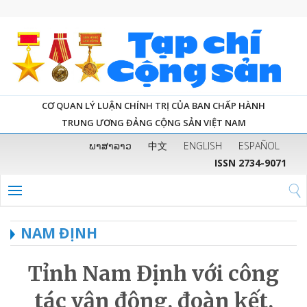
CƠ QUAN LÝ LUẬN CHÍNH TRỊ CỦA BAN CHẤP HÀNH
TRUNG ƯƠNG ĐẢNG CỘNG SẢN VIỆT NAM
ພາສາລາວ
中文
ENGLISH
ESPAÑOL
ISSN 2734-9071
NAM ĐỊNH
Tỉnh Nam Định với công
tác vận động, đoàn kết,