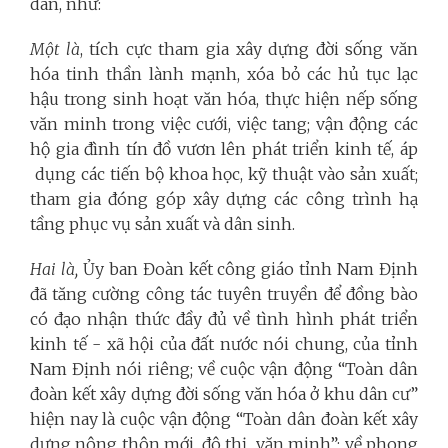
dân, như:
Một là
, tích cực tham gia xây dựng đời sống văn
hóa tinh thần lành mạnh, xóa bỏ các hủ tục lạc
hậu trong sinh hoạt văn hóa, thực hiện nếp sống
văn minh trong việc cưới, việc tang; vận động các
hộ gia đình tín đồ vươn lên phát triển kinh tế, áp
dụng các tiến bộ khoa học, kỹ thuật vào sản xuất;
tham gia đóng góp xây dựng các công trình hạ
tầng phục vụ sản xuất và dân sinh.
Hai là,
Ủy ban Đoàn kết công giáo tỉnh Nam Định
đã tăng cường công tác tuyên truyền để đồng bào
có đạo nhận thức đầy đủ về tình hình phát triển
kinh tế - xã hội của đất nước nói chung, của tỉnh
Nam Định nói riêng; về cuộc vận động “Toàn dân
đoàn kết xây dựng đời sống văn hóa ở khu dân cư”
hiện nay là cuộc vận động “Toàn dân đoàn kết xây
dựng nông thôn mới, đô thị văn minh”; về phong