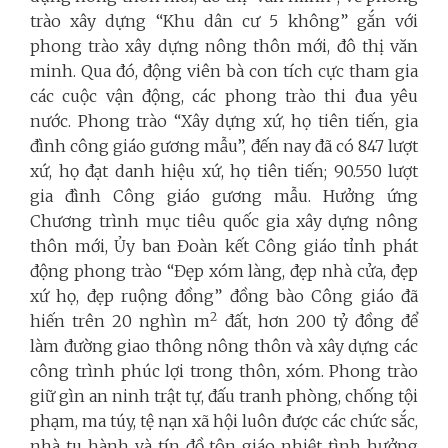
trào xây dựng “Khu dân cư 5 không”
gắn với
phong trào xây dựng nông thôn mới, đô thị văn
minh. Qua đó, động viên bà con tích cực tham gia
các cuộc vận động, các phong trào thi đua yêu
nước. Phong trào “Xây dựng xứ, họ tiên tiến, gia
đình công giáo gương mẫu”,
đến nay đã có 847 lượt
xứ, họ đạt danh hiệu xứ, họ tiên tiến; 90.550 lượt
gia đình Công giáo gương mẫu. Hưởng ứng
Chương trình mục tiêu quốc gia xây dựng nông
thôn mới, Ủy ban Đoàn kết Công giáo tỉnh phát
động phong trào “Đẹp xóm làng, đẹp nhà cửa, đẹp
xứ họ, đẹp ruộng đồng”
đồng bào Công giáo đã
2
hiến trên 20 nghìn m
đất, hơn 200 tỷ đồng để
làm đường giao thông nông thôn và xây dựng các
công trình phúc lợi trong thôn, xóm. Phong trào
giữ gìn an ninh trật tự, đấu tranh phòng, chống tội
phạm, ma túy, tệ nạn xã hội luôn được các chức sắc,
nhà tu hành và tín đồ tôn giáo nhiệt tình hưởng