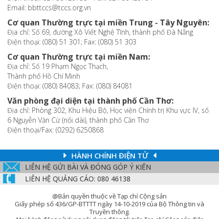
Email: bbttccs@tccs.org.vn
Cơ quan Thường trực tại miền Trung - Tây Nguyên:
Địa chỉ: Số 69, đường Xô Viết Nghệ Tĩnh, thành phố Đà Nẵng
Điện thoại: (080) 51 301; Fax: (080) 51 303
Cơ quan Thường trực tại miền Nam:
Địa chỉ: Số 19 Phạm Ngọc Thạch,
Thành phố Hồ Chí Minh
Điện thoại: (080) 84083; Fax: (080) 84081
Văn phòng đại diện tại thành phố Cần Thơ:
Địa chỉ: Phòng 302, Khu Hiệu Bộ, Học viện Chính trị Khu vực IV, số
6 Nguyễn Văn Cừ (nối dài), thành phố Cần Thơ
Điện thoại/Fax: (0292) 6250868
HÀNH CHÍNH ĐIỆN TỬ
LIÊN HỆ GỬI BÀI VÀ ĐÓNG GÓP Ý KIẾN
LIÊN HỆ QUẢNG CÁO: 080 46138
@Bản quyền thuộc về Tạp chí Cộng sản
Giấy phép số 436/GP-BTTTT ngày 14-10-2019 của Bộ Thông tin và
Truyền thông.