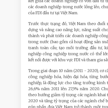
kết giữa các doanh nghiệp có vốn đầu tư t
các doanh nghiệp trong nước lỏng lẻo, chưa
của FDI đầu tư tại Việt Nam.
Trước thực trạng đó, Việt Nam theo đuổi 
dựng và nâng cao năng lực, năng suất ch
thành và phát triển các doanh nghiệp công
trong nước (bao gồm cả hoạt động sản xuất
tranh toàn cầu; tạo môi trường đầu tư, 
nghiệp công nghiệp trong nước có thể lớn 
kết nối được với khu vực FDI và tham gia sâ
Trong giai đoạn 10 năm (2011 - 2020), cơ
công nghiệp hóa, hiện đại hóa, từng bướ
nghiệp, là động lực cho tăng trưởng kinh 
26,6% năm 2011 lên 27,5% năm 2020. Chu
theo hướng giảm tỷ trọng các ngành khai 
2020 và tăng tỷ trọng của các ngành chế bi
góp phần đưa Việt Nam trở thành một tr