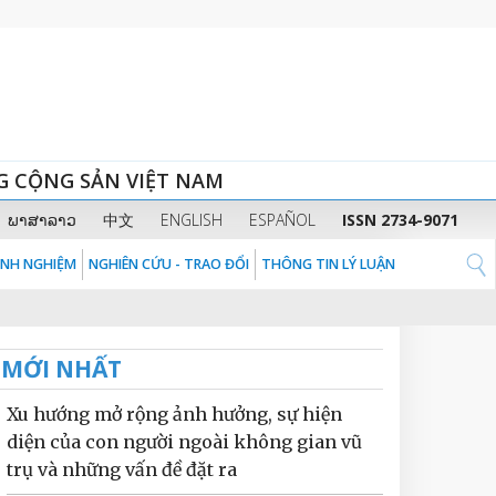
G CỘNG SẢN VIỆT NAM
ພາສາລາວ
中文
ENGLISH
ESPAÑOL
ISSN 2734-9071
KINH NGHIỆM
NGHIÊN CỨU - TRAO ĐỔI
THÔNG TIN LÝ LUẬN
MỚI NHẤT
Xu hướng mở rộng ảnh hưởng, sự hiện
diện của con người ngoài không gian vũ
trụ và những vấn đề đặt ra