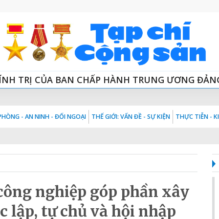
ÍNH TRỊ CỦA BAN CHẤP HÀNH TRUNG ƯƠNG ĐẢN
HÒNG - AN NINH - ĐỐI NGOẠI
THẾ GIỚI: VẤN ĐỀ - SỰ KIỆN
THỰC TIỄN - 
công nghiệp góp phần xây
 lập, tự chủ và hội nhập