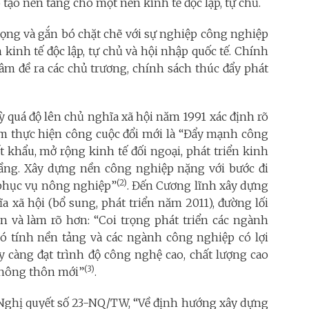
 tạo nền tảng cho một nền kinh tế độc lập, tự chủ.
rọng và gắn bó chặt chẽ với sự nghiệp công nghiệp
n kinh tế độc lập, tự chủ và hội nhập quốc tế. Chính
 tâm đề ra các chủ trương, chính sách thúc đẩy phát
ỳ quá độ lên chủ nghĩa xã hội năm 1991 xác định rõ
ăm thực hiện công cuộc đổi mới là “Đẩy mạnh công
 khẩu, mở rộng kinh tế đối ngoại, phát triển kinh
 tầng. Xây dựng nền công nghiệp nặng với bước đi
(2)
p phục vụ nông nghiệp”
.
Đến Cương lĩnh xây dựng
a xã hội (bổ sung, phát triển năm 2011), đường lối
n và làm rõ hơn: “Coi trọng phát triển các ngành
ó tính nền tảng và các ngành công nghiệp có lợi
y càng đạt trình độ công nghệ cao, chất lượng cao
(3)
 nông thôn mới”
.
 Nghị quyết số 23-NQ/TW, “Về định hướng xây dựng