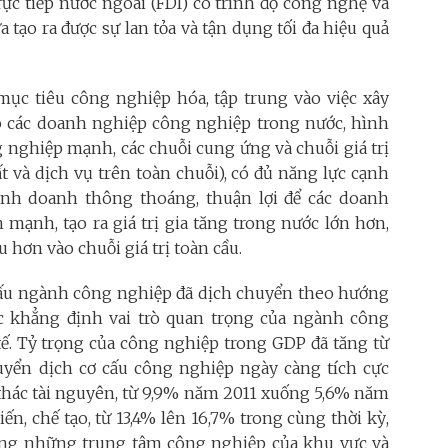
rực tiếp nước ngoài (FDI) có trình độ công nghệ và
 tạo ra được sự lan tỏa và tận dụng tối đa hiệu quả
mục tiêu công nghiệp hóa, tập trung vào việc xây
o các doanh nghiệp công nghiệp trong nước, hình
 nghiệp mạnh, các chuỗi cung ứng và chuỗi giá trị
 và dịch vụ trên toàn chuỗi), có đủ năng lực cạnh
kinh doanh thông thoáng, thuận lợi để các doanh
mạnh, tạo ra giá trị gia tăng trong nước lớn hơn,
u hơn vào chuỗi giá trị toàn cầu.
 cấu ngành công nghiệp đã dịch chuyển theo hướng
c khẳng định vai trò quan trọng của ngành công
tế. Tỷ trọng của công nghiệp trong GDP đã tăng từ
yển dịch cơ cấu công nghiệp ngày càng tích cực
thác tài nguyên, từ 9,9% năm 2011 xuống 5,6% năm
ến, chế tạo, từ 13,4% lên 16,7% trong cùng thời kỳ,
ong những trung tâm công nghiệp của khu vực và