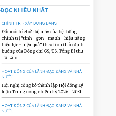
ĐỌC NHIỀU NHẤT
CHÍNH TRỊ - XÂY DỰNG ĐẢNG
Đổi mới tổ chức bộ máy của hệ thống
chính trị “tinh - gọn - mạnh - hiệu năng -
hiệu lực - hiệu quả” theo tinh thần định
hướng của Đồng chí GS, TS, Tổng Bí thư
Tô Lâm
HOẠT ĐỘNG CỦA LÃNH ĐẠO ĐẢNG VÀ NHÀ
NƯỚC
Hội nghị công bố thành lập Hội đồng Lý
luận Trung ương nhiệm kỳ 2026 - 2031
HOẠT ĐỘNG CỦA LÃNH ĐẠO ĐẢNG VÀ NHÀ
NƯỚC