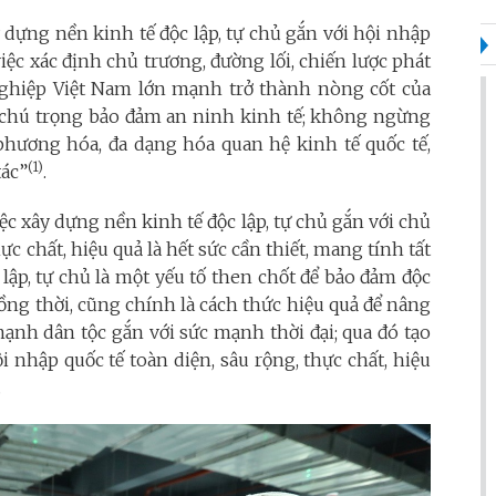
 dựng nền kinh tế độc lập, tự chủ gắn với hội nhập
việc xác định chủ trương, đường lối, chiến lược phát
 nghiệp Việt Nam lớn mạnh trở thành nòng cốt của
n, chú trọng bảo đảm an ninh kinh tế; không ngừng
 phương hóa, đa dạng hóa quan hệ kinh tế quốc tế,
(1)
tác”
.
iệc xây dựng nền kinh tế độc lập, tự chủ gắn với chủ
ực chất, hiệu quả là hết sức cần thiết, mang tính tất
lập, tự chủ là một yếu tố then chốt để bảo đảm độc
 đồng thời, cũng chính là cách thức hiệu quả để nâng
mạnh dân tộc gắn với sức mạnh thời đại; qua đó tạo
i nhập quốc tế toàn diện, sâu rộng, thực chất, hiệu
.