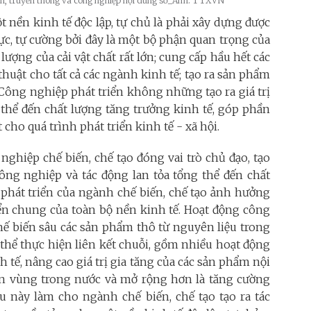
tin, truyền thông và công nghiệp nội dung số_Ảnh: TTXVN
nền kinh tế độc lập, tự chủ là phải xây dựng được
c, tự cường bởi đây là một bộ phận quan trọng của
lượng của cải vật chất rất lớn; cung cấp hầu hết các
 thuật cho tất cả các ngành kinh tế; tạo ra sản phẩm
Công nghiệp phát triển không những tạo ra giá trị
 thể đến chất lượng tăng trưởng kinh tế, góp phần
 cho quá trình phát triển kinh tế - xã hội.
ghiệp chế biến, chế tạo đóng vai trò chủ đạo, tạo
công nghiệp và tác động lan tỏa tổng thể đến chất
 phát triển của ngành chế biến, chế tạo ảnh hưởng
iển chung của toàn bộ nền kinh tế. Hoạt động công
chế biến sâu các sản phẩm thô từ nguyên liệu trong
thể thực hiện liên kết chuỗi, gồm nhiều hoạt động
 tế, nâng cao giá trị gia tăng của các sản phẩm nội
liên vùng trong nước và mở rộng hơn là tăng cường
iều này làm cho ngành chế biến, chế tạo tạo ra tác