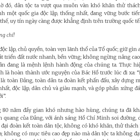
Nhờ đó, dân tộc ta vượt qua muôn vàn khó khăn thử thách
nh một quốc gia độc lập, thống nhất, đang vững bước tiến
 thế, uy tín ngày càng được khẳng định trên trường quốc tế
ng chí!
ộc lập, chủ quyền, toàn vẹn lãnh thổ của Tổ quốc; giữ gìn an
hát triển đất nước nhanh, bền vững; không ngừng nâng cao
ân đang là mệnh lệnh hành động của chúng ta. Thực hi
nh là hoàn thành ước nguyện của Bác Hồ trước lúc đi xa
 là: toàn Đảng, toàn dân ta đoàn kết phấn đấu, xây dựng 
nhất, độc lập, dân chủ và giàu mạnh, và góp phần xứng đ
i”.
 80 năm đầy gian khó nhưng hào hùng, chúng ta đã khẳ
h quang của Đảng, với ánh sáng Hồ Chí Minh soi đường,
 đại đoàn kết toàn dân tộc, không có khó khăn, thử thác
; không có mục tiêu cao đẹp nào mà dân tộc ta không đạt 