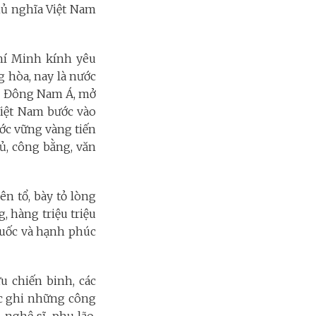
hủ nghĩa Việt Nam
hí Minh kính yêu
 hòa, nay là nước
 ở Đông Nam Á, mở
 Việt Nam bước vào
ớc vững vàng tiến
ủ, công bằng, văn
ên tổ, bày tỏ lòng
, hàng triệu triệu
 quốc và hạnh phúc
u chiến binh, các
ắc ghi những công