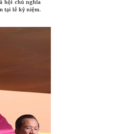
ã hội chủ nghĩa
 tại lễ kỷ niệm.