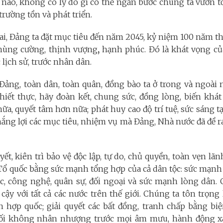
nào, không có lý do gì có thể ngăn bước chúng ta vươn tớ
 trường tồn và phát triển.
ai, Đảng ta đặt mục tiêu đến năm 2045, kỷ niệm 100 năm th
hùng cường,
thịnh vượng
,
hạnh phúc. Đó là khát vọng của 
 lịch sử, trước nhân dân.
 Đảng, toàn dân, toàn quân, đồng bào ta ở trong và ngoài
thiết thực, hãy đoàn kết, chung sức, đồng lòng, biến khá
nữa, quyết tâm hơn nữa; phát huy cao độ trí tuệ, sức sáng tạ
hắng lợi các mục tiêu, nhiệm vụ mà Đảng, Nhà nước đã đề 
ết, kiên trì bảo vệ độc lập, tự do, chủ quyền, toàn vẹn lãnh
Tổ quốc bằng sức mạnh tổng hợp của cả dân tộc: sức mạnh c
c, công nghệ, quân sự, đối ngoại và sức mạnh lòng dân.
n cậy với tất cả các nước trên thế giới. Chúng ta tôn trọng
 hợp quốc; giải quyết các bất đồng, tranh chấp bằng bi
đối không nhân nhượng trước mọi âm mưu, hành động x