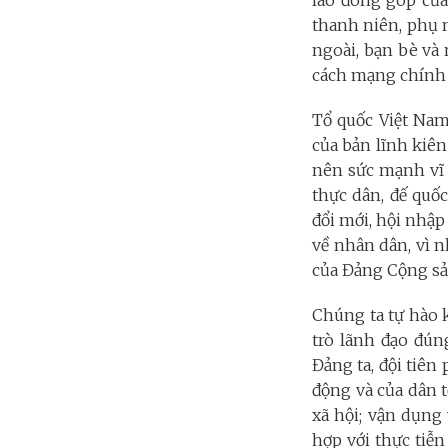
lao đóng góp của
thanh niên, phụ n
ngoài, bạn bè và 
cách mạng chính 
Tổ quốc Việt Nam
của bản lĩnh kiên
nên sức mạnh vĩ 
thực dân, đế quố
đổi mới, hội nhập
về nhân dân, vì n
của Đảng Cộng sản
Chúng ta tự hào k
trò lãnh đạo đún
Đảng ta, đội tiên
động và của dân t
xã hội; vận dụng
hợp với thực tiễn