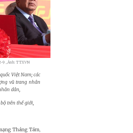
2-9
_Ảnh: TTXVN
quốc Việt Nam; các
ợng vũ trang nhân
 nhân dân,
ộ trên thế giới,
 mạng Tháng Tám,