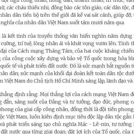
 đội ngũ công nhân, nông dân, doanh nhân, trí thức, văn 
ữ, các cháu thiếu nhi, đồng bào các tôn giáo, các dân tộc, 
nhân dân tiến bộ trên thế giới đã kề vai sát cánh, giúp đỡ
nghĩa của nhân dân Việt Nam suốt tám mươi năm qua.
 là kết tinh của truyền thống văn hiến nghìn năm dựng 
 cường, trí tuệ, lòng nhân ái và khát vọng vươn lên. Tinh 
đại của Cách mạng Tháng Tám; của hai cuộc kháng chiế
c; của công cuộc xây dựng và bảo vệ Tổ quốc trong hòa bì
 quốc tế và phát triển đất nước. Đó là sức mạnh bắt nguồn 
hân dân; sức mạnh của khối đại đoàn kết toàn dân tộc dướ
 Việt Nam do Chủ tịch Hồ Chí Minh sáng lập, lãnh đạo và 
hẳng định rằng: Mọi thắng lợi của cách mạng Việt Nam đều
g đắn, sáng suốt của Đảng và tư tưởng, đạo đức, phong 
 phong của giai cấp công nhân, đồng thời là đội tiên phon
ộc Việt Nam, luôn kiên định mục tiêu độc lập dân tộc gắn 
 và phát triển sáng tạo chủ nghĩa Mác - Lê-nin, tư tưởn
 đất nước qua từng giai đoạn; đặt lợi ích của Tổ quốc, của