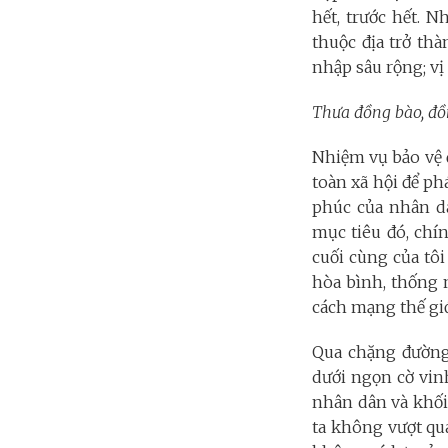
hết, trước hết. 
thuộc địa trở thà
nhập sâu rộng; vị
Thưa đồng bào, đồ
Nhiệm vụ bảo vệ đ
toàn xã hội để p
phúc của nhân d
mục tiêu đó, chí
cuối cùng của tôi
hòa bình, thống 
cách mạng thế giớ
Qua chặng đường
dưới ngọn cờ vin
nhân dân và khối
ta không vượt qua