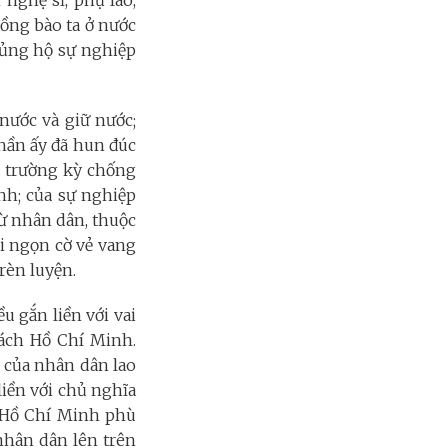
nghệ sĩ, phụ lão,
đồng bào ta ở nước
, ủng hộ sự nghiệp
nước và giữ nước;
thần ấy đã hun đúc
n trường kỳ chống
nh; của sự nghiệp
từ nhân dân, thuộc
i ngọn cờ vẻ vang
rèn luyện.
 gắn liền với vai
cách Hồ Chí Minh.
g của nhân dân lao
liền với chủ nghĩa
g Hồ Chí Minh phù
 nhân dân lên trên