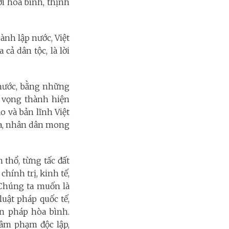
i hòa bình, thịnh
ành lập nước, Việt
cả dân tộc, là lời
 nước, bằng những
t vọng thành hiện
o và bản lĩnh Việt
ra, nhân dân mong
 thổ, từng tấc đất
hính trị, kinh tế,
 Chúng ta muốn là
 luật pháp quốc tế,
ện pháp hòa bình.
âm phạm độc lập,