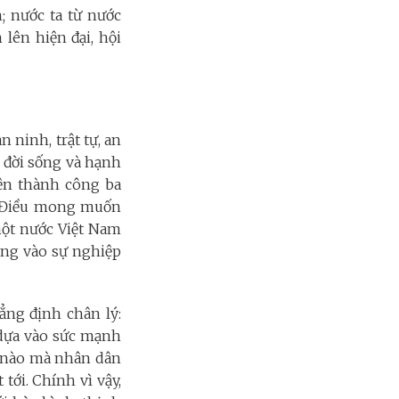
; nước ta từ nước
 lên hiện đại, hội
.
 ninh, trật tự, an
 đời sống và hạnh
ện thành công ba
: “Điều mong muốn
một nước Việt Nam
áng vào sự nghiệp
ng định chân lý:
 dựa vào sức mạnh
h nào mà nhân dân
tới. Chính vì vậy,