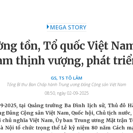
MEGA STORY
ng tồn, Tổ quốc Việt Nam
m thịnh vượng, phát tri
GS, TS TÔ LÂM
Tổng Bí thư Ban Chấp hành Trung ương Đảng Cộng sản Việt Nam
08:50, ngày 02-09-2025
-9-2025, tại Quảng trường Ba Đình lịch sử, Thủ đô 
g Đảng Cộng sản Việt Nam, Quốc hội, Chủ tịch nước,
i chủ nghĩa Việt Nam, Ủy ban Trung ương Mặt trận T
à Nội tổ chức trọng thể Lễ kỷ niệm 80 năm Cách