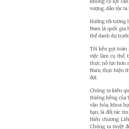
không có lực cản 
vượng, dân tộc ta
Hướng tới tương l
Nam là quốc gia 
thề danh dự trước
Tôi kêu gọi toàn
việc làm cụ thể, 
thực; nỗ lực hơn 
Nam; thực hiện t
đợi.
Chúng ta kiên quy
thiêng liêng của 
văn hóa, khoa họ
bạn, là đối tác ti
Hiến chương Liên
Chúng ta tuyệt 