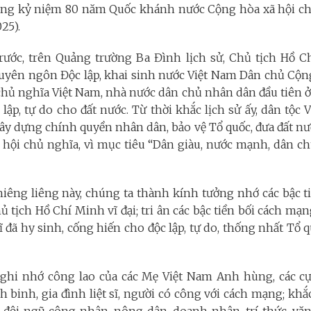
ọng kỷ niệm 80 năm Quốc khánh nước Cộng hòa xã hội c
25).
ước, trên Quảng trường Ba Đình lịch sử, Chủ tịch Hồ C
Tuyên ngôn Độc lập, khai sinh nước Việt Nam Dân chủ Cộng
chủ nghĩa Việt Nam, nhà nước dân chủ nhân dân đầu tiên
lập, tự do cho đất nước. Từ thời khắc lịch sử ấy, dân tộc
ây dựng chính quyền nhân dân, bảo vệ Tổ quốc, đưa đất nư
 hội chủ nghĩa, vì mục tiêu “Dân giàu, nước mạnh, dân ch
iêng liêng này, chúng ta thành kính tưởng nhớ các bậc ti
ủ tịch Hồ Chí Minh vĩ đại; tri ân các bậc tiền bối cách mạng
ĩ đã hy sinh, cống hiến cho độc lập, tự do, thống nhất Tổ
 ghi nhớ công lao của các Mẹ Việt Nam Anh hùng, các cự
 binh, gia đình liệt sĩ, người có công với cách mạng; kh