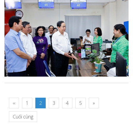
‹‹
1
2
3
4
5
»
Cuối cùng