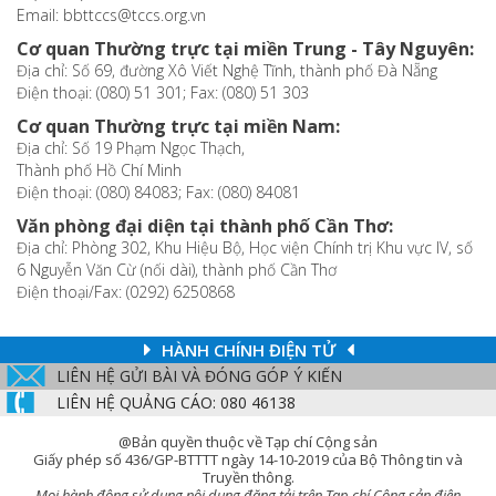
Email: bbttccs@tccs.org.vn
Cơ quan Thường trực tại miền Trung - Tây Nguyên:
Địa chỉ: Số 69, đường Xô Viết Nghệ Tĩnh, thành phố Đà Nẵng
Điện thoại: (080) 51 301; Fax: (080) 51 303
Cơ quan Thường trực tại miền Nam:
Địa chỉ: Số 19 Phạm Ngọc Thạch,
Thành phố Hồ Chí Minh
Điện thoại: (080) 84083; Fax: (080) 84081
Văn phòng đại diện tại thành phố Cần Thơ:
Địa chỉ: Phòng 302, Khu Hiệu Bộ, Học viện Chính trị Khu vực IV, số
6 Nguyễn Văn Cừ (nối dài), thành phố Cần Thơ
Điện thoại/Fax: (0292) 6250868
HÀNH CHÍNH ĐIỆN TỬ
LIÊN HỆ GỬI BÀI VÀ ĐÓNG GÓP Ý KIẾN
LIÊN HỆ QUẢNG CÁO: 080 46138
@Bản quyền thuộc về Tạp chí Cộng sản
Giấy phép số 436/GP-BTTTT ngày 14-10-2019 của Bộ Thông tin và
Truyền thông.
Mọi hành động sử dụng nội dung đăng tải trên Tạp chí Cộng sản điện