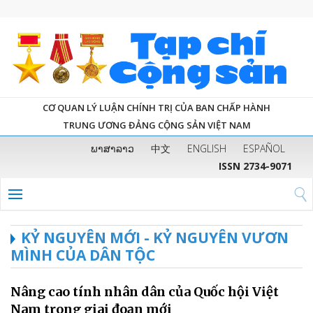
CƠ QUAN LÝ LUẬN CHÍNH TRỊ CỦA BAN CHẤP HÀNH
TRUNG ƯƠNG ĐẢNG CỘNG SẢN VIỆT NAM
ພາສາລາວ
中文
ENGLISH
ESPAÑOL
ISSN 2734-9071
KỶ NGUYÊN MỚI - KỶ NGUYÊN VƯƠN
MÌNH CỦA DÂN TỘC
Nâng cao tính nhân dân của Quốc hội Việt
Nam trong giai đoạn mới