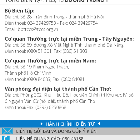
Bộ Biên tập:
Địa chỉ: Số 28, Trần Bình Trọng - thành phố Hà Nội
Điện thoại: 024 39429753 - Fax: 024 39429754
Email: bbttccs@tccs.org.vn
Cơ quan Thường trực tại miền Trung - Tây Nguyên:
Địa chỉ: Số 69, đường Xô Viết Nghệ Tĩnh, thành phố Đà Nẵng
Điện thoại: (080) 51 301; Fax: (080) 51 303
Cơ quan Thường trực tại miền Nam:
Địa chỉ: Số 19 Phạm Ngọc Thạch,
Thành phố Hồ Chí Minh
Điện thoại: (080) 84083; Fax: (080) 84081
Văn phòng đại diện tại thành phố Cần Thơ:
Địa chỉ: Phòng 302, Khu Hiệu Bộ, Học viện Chính trị Khu vực IV, số
6 Nguyễn Văn Cừ (nối dài), thành phố Cần Thơ
Điện thoại/Fax: (0292) 6250868
HÀNH CHÍNH ĐIỆN TỬ
LIÊN HỆ GỬI BÀI VÀ ĐÓNG GÓP Ý KIẾN
LIÊN HỆ QUẢNG CÁO: 080 46138