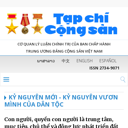
CƠ QUAN LÝ LUẬN CHÍNH TRỊ CỦA BAN CHẤP HÀNH
TRUNG ƯƠNG ĐẢNG CỘNG SẢN VIỆT NAM
ພາສາລາວ
中文
ENGLISH
ESPAÑOL
ISSN 2734-9071
KỶ NGUYÊN MỚI - KỶ NGUYÊN VƯƠN
MÌNH CỦA DÂN TỘC
Con người, quyền con người là trung tâm,
mục tiêu, chủ thể và động lực phát triển đất