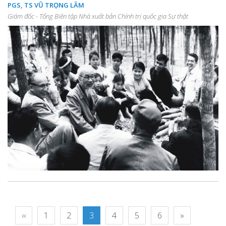
PGS, TS VŨ TRỌNG LÂM
Giám đốc - Tổng Biên tập Nhà xuất bản Chính trị quốc gia Sự thật
‹‹
1
2
3
4
5
6
»