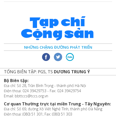
NHỮNG CHẶNG ĐƯỜNG PHÁT TRIỂN
TỔNG BIÊN TẬP: PGS, TS
DƯƠNG TRUNG Ý
Bộ Biên tập:
Địa chỉ: Số 28, Trần Bình Trọng - thành phố Hà Nội
Điện thoại: 024 39429753 - Fax: 024 39429754
Email: bbttccs@tccs.org.vn
Cơ quan Thường trực tại miền Trung - Tây Nguyên:
Địa chỉ: Số 69, đường Xô Viết Nghệ Tĩnh, thành phố Đà Nẵng
Điện thoại: (080) 51 301; Fax: (080) 51 303