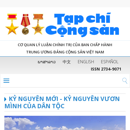
CƠ QUAN LÝ LUẬN CHÍNH TRỊ CỦA BAN CHẤP HÀNH
TRUNG ƯƠNG ĐẢNG CỘNG SẢN VIỆT NAM
ພາສາລາວ
中文
ENGLISH
ESPAÑOL
ISSN 2734-9071
KỶ NGUYÊN MỚI - KỶ NGUYÊN VƯƠN
MÌNH CỦA DÂN TỘC