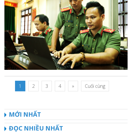
1
2
3
4
»
Cuối cùng
MỚI NHẤT
ĐỌC NHIỀU NHẤT