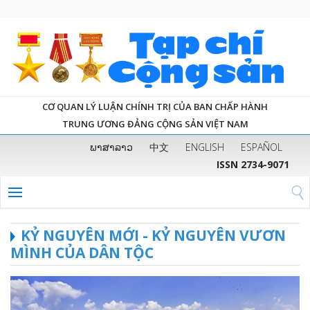
CƠ QUAN LÝ LUẬN CHÍNH TRỊ CỦA BAN CHẤP HÀNH
TRUNG ƯƠNG ĐẢNG CỘNG SẢN VIỆT NAM
ພາສາລາວ
中文
ENGLISH
ESPAÑOL
ISSN 2734-9071
KỶ NGUYÊN MỚI - KỶ NGUYÊN VƯƠN
MÌNH CỦA DÂN TỘC