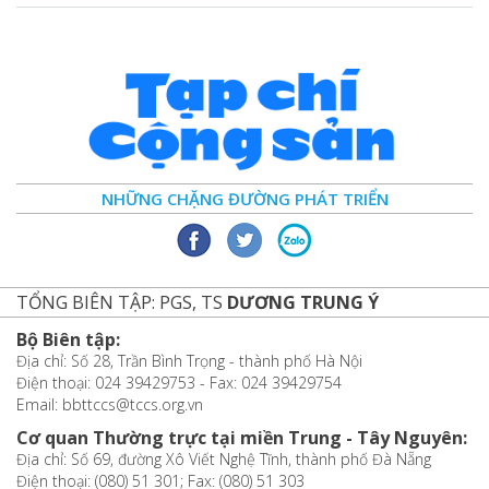
NHỮNG CHẶNG ĐƯỜNG PHÁT TRIỂN
TỔNG BIÊN TẬP: PGS, TS
DƯƠNG TRUNG Ý
Bộ Biên tập:
Địa chỉ: Số 28, Trần Bình Trọng - thành phố Hà Nội
Điện thoại: 024 39429753 - Fax: 024 39429754
Email: bbttccs@tccs.org.vn
Cơ quan Thường trực tại miền Trung - Tây Nguyên:
Địa chỉ: Số 69, đường Xô Viết Nghệ Tĩnh, thành phố Đà Nẵng
Điện thoại: (080) 51 301; Fax: (080) 51 303