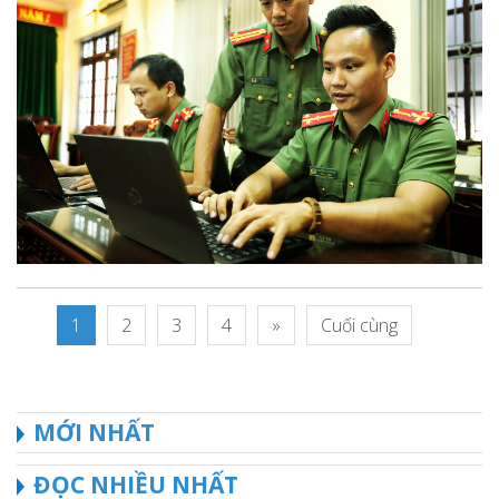
1
2
3
4
»
Cuối cùng
MỚI NHẤT
ĐỌC NHIỀU NHẤT