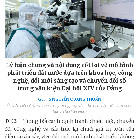
Lý luận chung và nội dung cốt lõi về mô hình
phát triển đất nước dựa trên khoa học, công
nghệ, đổi mới sáng tạo và chuyển đổi số
trong văn kiện Đại hội XIV của Đảng
GS, TS NGUYỄN QUANG THUẤN
Ủy viên Hội đồng Lý luận Trung ương, Nguyên Chủ tịch Viện Hàn lâm Khoa
học xã hội Việt Nam
TCCS - Trong bối cảnh cạnh tranh chiến lược, chuyển
đổi công nghệ và cấu trúc lại chuỗi giá trị toàn cầu
diễn ra sâu sắc, việc đổi mới mô hình phát triển không