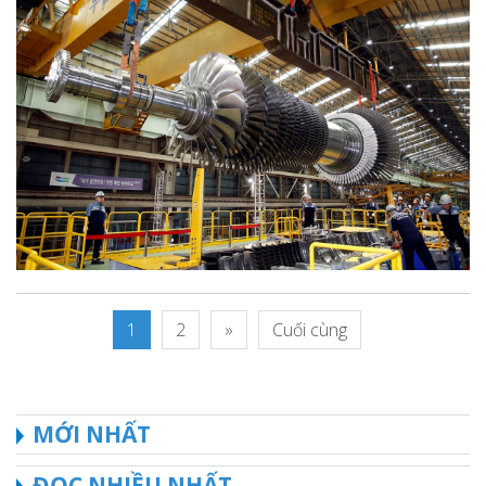
1
2
»
Cuối cùng
MỚI NHẤT
ĐỌC NHIỀU NHẤT