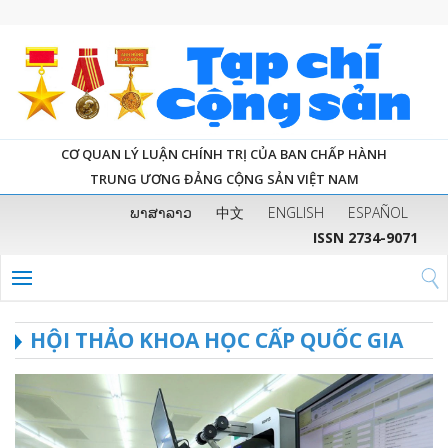
CƠ QUAN LÝ LUẬN CHÍNH TRỊ CỦA BAN CHẤP HÀNH
TRUNG ƯƠNG ĐẢNG CỘNG SẢN VIỆT NAM
ພາສາລາວ
中文
ENGLISH
ESPAÑOL
ISSN 2734-9071
HỘI THẢO KHOA HỌC CẤP QUỐC GIA