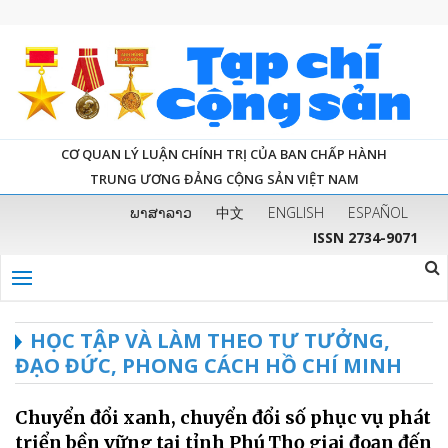
CƠ QUAN LÝ LUẬN CHÍNH TRỊ CỦA BAN CHẤP HÀNH
TRUNG ƯƠNG ĐẢNG CỘNG SẢN VIỆT NAM
ພາສາລາວ
中文
ENGLISH
ESPAÑOL
ISSN 2734-9071
HỌC TẬP VÀ LÀM THEO TƯ TƯỞNG,
ĐẠO ĐỨC, PHONG CÁCH HỒ CHÍ MINH
Chuyển đổi xanh, chuyển đổi số phục vụ phát
triển bền vững tại tỉnh Phú Thọ giai đoạn đến