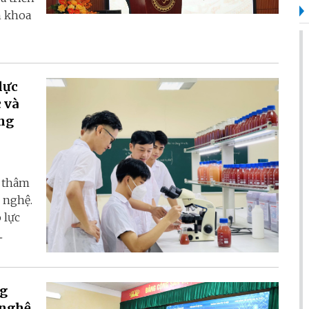
h khoa
lực
 và
ảng
ế thâm
 nghệ.
 lực
.
ng
 nghệ