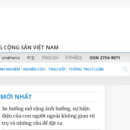
G CỘNG SẢN VIỆT NAM
ພາສາລາວ
中文
ENGLISH
ESPAÑOL
ISSN 2734-9071
KINH NGHIỆM
NGHIÊN CỨU - TRAO ĐỔI
THÔNG TIN LÝ LUẬN
MỚI NHẤT
Xu hướng mở rộng ảnh hưởng, sự hiện
diện của con người ngoài không gian vũ
trụ và những vấn đề đặt ra