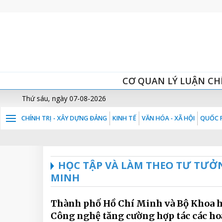
CƠ QUAN LÝ LUẬN CH
Thứ sáu, ngày 07-08-2026
CHÍNH TRỊ - XÂY DỰNG ĐẢNG
KINH TẾ
VĂN HÓA - XÃ HỘI
QUỐC P
HỌC TẬP VÀ LÀM THEO TƯ TƯỞ
MINH
Thành phố Hồ Chí Minh và Bộ Khoa h
Công nghệ tăng cường hợp tác các ho