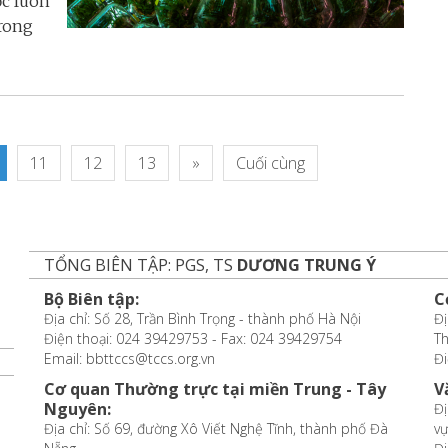
ọc luôn
Trong
11
12
13
»
Cuối cùng
TỔNG BIÊN TẬP: PGS, TS
DƯƠNG TRUNG Ý
Bộ Biên tập:
C
Địa chỉ: Số 28, Trần Bình Trọng - thành phố Hà Nội
Đị
Điện thoại: 024 39429753 - Fax: 024 39429754
T
Email: bbttccs@tccs.org.vn
Đi
Cơ quan Thường trực tại miền Trung - Tây
V
Nguyên:
Đị
Địa chỉ: Số 69, đường Xô Viết Nghệ Tĩnh, thành phố Đà
vự