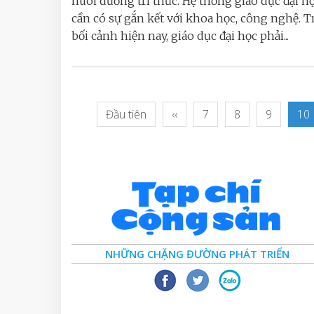
nuôi dưỡng tri thức. Hệ thống giáo dục đại h
cần có sự gắn kết với khoa học, công nghệ. 
bối cảnh hiện nay, giáo dục đại học phải...
Đầu tiên
‹‹
7
8
9
10
NHỮNG CHẶNG ĐƯỜNG PHÁT TRIỂN