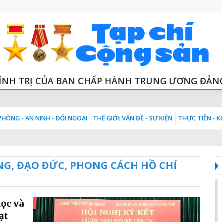
ÍNH TRỊ CỦA BAN CHẤP HÀNH TRUNG ƯƠNG ĐẢN
HÒNG - AN NINH - ĐỐI NGOẠI
THẾ GIỚI: VẤN ĐỀ - SỰ KIỆN
THỰC TIỄN - 
NG, ĐẠO ĐỨC, PHONG CÁCH HỒ CHÍ
ọc và
ạt