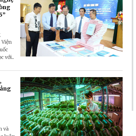
hòng
5”
g
 Viện
quốc
 với...
,
tảng
n và