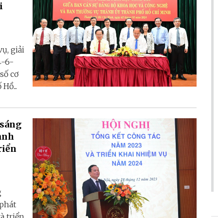
i
ụ, giải
4-6-
số cơ
Hồ...
 sáng
mạnh
riển
g
phát
à triển