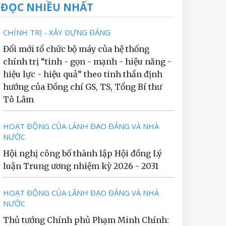
ĐỌC NHIỀU NHẤT
CHÍNH TRỊ - XÂY DỰNG ĐẢNG
Đổi mới tổ chức bộ máy của hệ thống
chính trị “tinh - gọn - mạnh - hiệu năng -
hiệu lực - hiệu quả” theo tinh thần định
hướng của Đồng chí GS, TS, Tổng Bí thư
Tô Lâm
HOẠT ĐỘNG CỦA LÃNH ĐẠO ĐẢNG VÀ NHÀ
NƯỚC
Hội nghị công bố thành lập Hội đồng Lý
luận Trung ương nhiệm kỳ 2026 - 2031
HOẠT ĐỘNG CỦA LÃNH ĐẠO ĐẢNG VÀ NHÀ
NƯỚC
Thủ tướng Chính phủ Phạm Minh Chính: