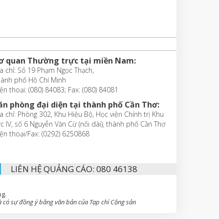
ơ quan Thường trực tại miền Nam:
a chỉ: Số 19 Phạm Ngọc Thạch,
hành phố Hồ Chí Minh
ện thoại: (080) 84083; Fax: (080) 84081
ăn phòng đại diện tại thành phố Cần Thơ:
a chỉ: Phòng 302, Khu Hiệu Bộ, Học viện Chính trị Khu
c IV, số 6 Nguyễn Văn Cừ (nối dài), thành phố Cần Thơ
ện thoại/Fax: (0292) 6250868
LIÊN HỆ QUẢNG CÁO: 080 46138
ng.
 có sự đồng ý bằng văn bản của Tạp chí Cộng sản