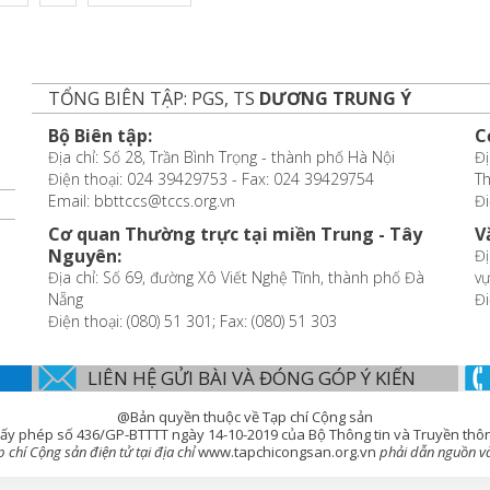
TỔNG BIÊN TẬP: PGS, TS
DƯƠNG TRUNG Ý
Bộ Biên tập:
C
Địa chỉ: Số 28, Trần Bình Trọng - thành phố Hà Nội
Đị
Điện thoại: 024 39429753 - Fax: 024 39429754
T
Email: bbttccs@tccs.org.vn
Đi
Cơ quan Thường trực tại miền Trung - Tây
V
Nguyên:
Đị
Địa chỉ: Số 69, đường Xô Viết Nghệ Tĩnh, thành phố Đà
vự
Nẵng
Đi
Điện thoại: (080) 51 301; Fax: (080) 51 303
LIÊN HỆ GỬI BÀI VÀ ĐÓNG GÓP Ý KIẾN
@Bản quyền thuộc về Tạp chí Cộng sản
ấy phép số 436/GP-BTTTT ngày 14-10-2019 của Bộ Thông tin và Truyền thô
chí Cộng sản điện tử tại địa chỉ
www.tapchicongsan.org.vn
phải dẫn nguồn và