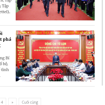
am, Tập
, Tập
el)...
ối
t phá
g
ổng Bí
ố bộ,
 tình
.
4
»
Cuối cùng