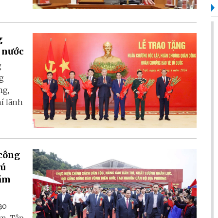
g
à nước
g
ng
ng,
í lãnh
 công
rú
năm
ạo