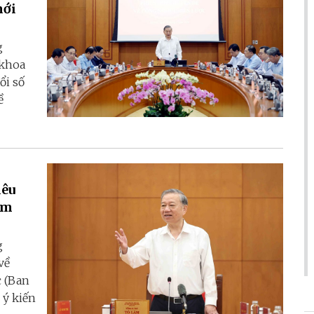
mới
g
 khoa
ổi số
ề
iêu
àm
g
về
c (Ban
 ý kiến