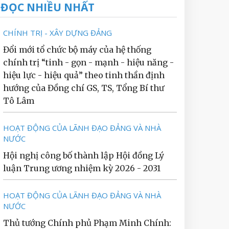
ĐỌC NHIỀU NHẤT
CHÍNH TRỊ - XÂY DỰNG ĐẢNG
Đổi mới tổ chức bộ máy của hệ thống
chính trị “tinh - gọn - mạnh - hiệu năng -
hiệu lực - hiệu quả” theo tinh thần định
hướng của Đồng chí GS, TS, Tổng Bí thư
Tô Lâm
HOẠT ĐỘNG CỦA LÃNH ĐẠO ĐẢNG VÀ NHÀ
NƯỚC
Hội nghị công bố thành lập Hội đồng Lý
luận Trung ương nhiệm kỳ 2026 - 2031
HOẠT ĐỘNG CỦA LÃNH ĐẠO ĐẢNG VÀ NHÀ
NƯỚC
Thủ tướng Chính phủ Phạm Minh Chính: