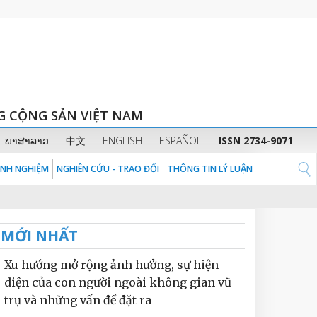
G CỘNG SẢN VIỆT NAM
ພາສາລາວ
中文
ENGLISH
ESPAÑOL
ISSN 2734-9071
KINH NGHIỆM
NGHIÊN CỨU - TRAO ĐỔI
THÔNG TIN LÝ LUẬN
MỚI NHẤT
Xu hướng mở rộng ảnh hưởng, sự hiện
diện của con người ngoài không gian vũ
trụ và những vấn đề đặt ra