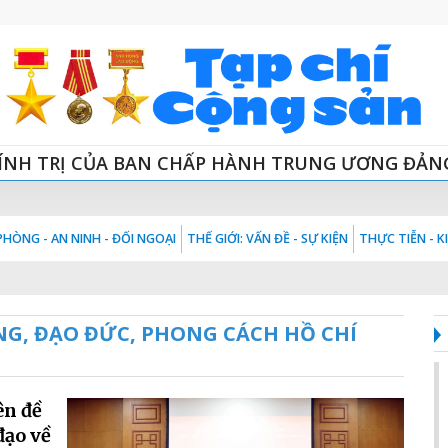
ÍNH TRỊ CỦA BAN CHẤP HÀNH TRUNG ƯƠNG ĐẢN
HÒNG - AN NINH - ĐỐI NGOẠI
THẾ GIỚI: VẤN ĐỀ - SỰ KIỆN
THỰC TIỄN - 
NG, ĐẠO ĐỨC, PHONG CÁCH HỒ CHÍ
ên đề
đạo về