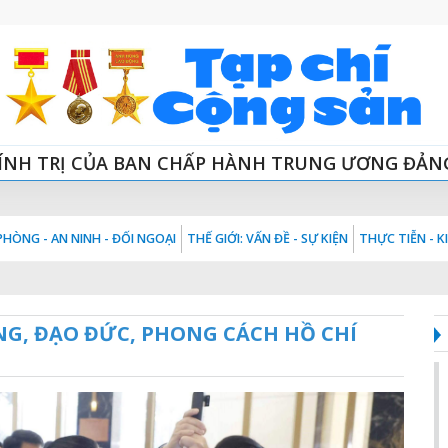
ÍNH TRỊ CỦA BAN CHẤP HÀNH TRUNG ƯƠNG ĐẢN
HÒNG - AN NINH - ĐỐI NGOẠI
THẾ GIỚI: VẤN ĐỀ - SỰ KIỆN
THỰC TIỄN - 
NG, ĐẠO ĐỨC, PHONG CÁCH HỒ CHÍ