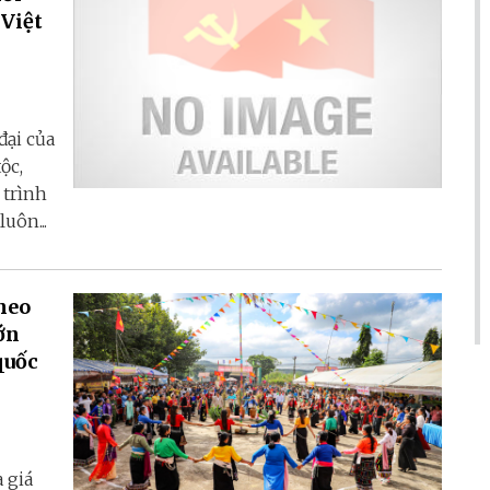
 Việt
đại của
ộc,
 trình
uôn...
heo
ớn
quốc
 giá