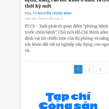
thời kỳ mới
PGS, TS NGUYỄN TRỌNG BÌNH
Học viện Chính trị khu vực IV
TCCS - Xuất phát từ quan điểm “phòng bệnh 
trước chữa bệnh”, Chủ tịch Hồ Chí Minh sớ
định vai trò chiến lược của dự phòng và nâng
sức khỏe đối với sự nghiệp xây dựng con ng
và...
1
2
3