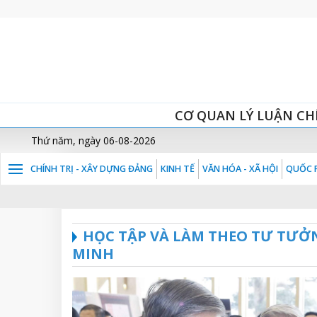
CƠ QUAN LÝ LUẬN CH
Thứ năm, ngày 06-08-2026
CHÍNH TRỊ - XÂY DỰNG ĐẢNG
KINH TẾ
VĂN HÓA - XÃ HỘI
QUỐC P
HỌC TẬP VÀ LÀM THEO TƯ TƯỞ
MINH