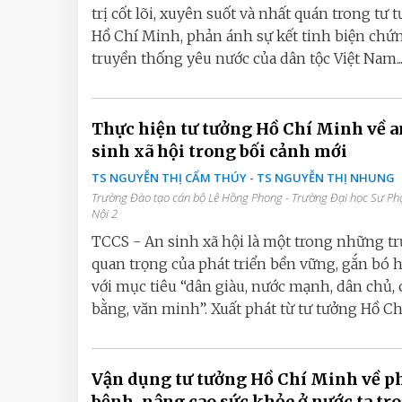
trị cốt lõi, xuyên suốt và nhất quán trong tư 
Hồ Chí Minh, phản ánh sự kết tinh biện chứ
truyền thống yêu nước của dân tộc Việt Nam..
Thực hiện tư tưởng Hồ Chí Minh về a
sinh xã hội trong bối cảnh mới
TS NGUYỄN THỊ CẨM THÚY - TS NGUYỄN THỊ NHUNG
Trường Đào tạo cán bộ Lê Hồng Phong - Trường Đại học Sư P
Nội 2
TCCS - An sinh xã hội là một trong những tr
quan trọng của phát triển bền vững, gắn bó 
với mục tiêu “dân giàu, nước mạnh, dân chủ,
bằng, văn minh”. Xuất phát từ tư tưởng Hồ Chí.
Vận dụng tư tưởng Hồ Chí Minh về 
bệnh, nâng cao sức khỏe ở nước ta tr