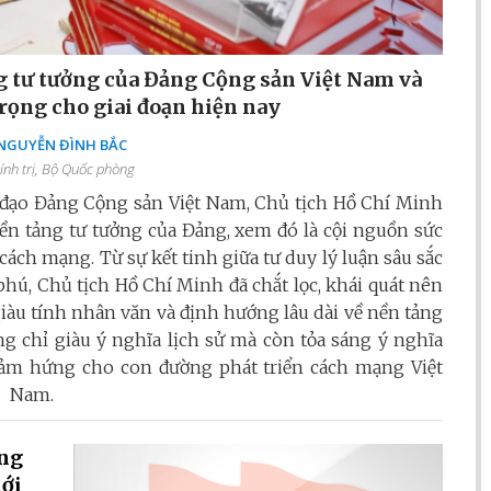
 tư tưởng của Đảng Cộng sản Việt Nam và
rọng cho giai đoạn hiện nay
 NGUYỄN ĐÌNH BẮC
ính trị, Bộ Quốc phòng
h đạo Đảng Cộng sản Việt Nam, Chủ tịch Hồ Chí Minh
 nền tảng tư tưởng của Đảng, xem đó là cội nguồn sức
cách mạng. Từ sự kết tinh giữa tư duy lý luận sâu sắc
hú, Chủ tịch Hồ Chí Minh đã chắt lọc, khái quát nên
iàu tính nhân văn và định hướng lâu dài về nền tảng
 chỉ giàu ý nghĩa lịch sử mà còn tỏa sáng ý nghĩa
ền cảm hứng cho con đường phát triển cách mạng Việt
Nam.
ụng
iới