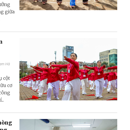
tưởng
ng giữa
.
n
hạm Hà
ụ cột
hữu cơ
 công
..
phòng
ong