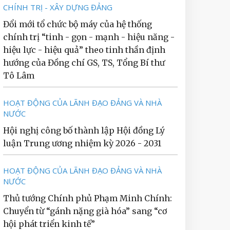
CHÍNH TRỊ - XÂY DỰNG ĐẢNG
Đổi mới tổ chức bộ máy của hệ thống
chính trị “tinh - gọn - mạnh - hiệu năng -
hiệu lực - hiệu quả” theo tinh thần định
hướng của Đồng chí GS, TS, Tổng Bí thư
Tô Lâm
HOẠT ĐỘNG CỦA LÃNH ĐẠO ĐẢNG VÀ NHÀ
NƯỚC
Hội nghị công bố thành lập Hội đồng Lý
luận Trung ương nhiệm kỳ 2026 - 2031
HOẠT ĐỘNG CỦA LÃNH ĐẠO ĐẢNG VÀ NHÀ
NƯỚC
Thủ tướng Chính phủ Phạm Minh Chính:
Chuyển từ “gánh nặng già hóa” sang “cơ
hội phát triển kinh tế”