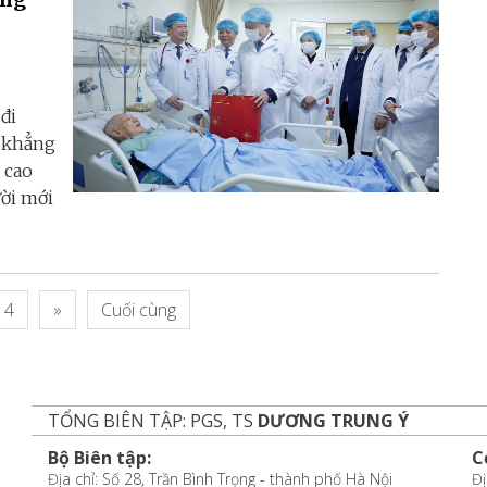
đi
m khẳng
 cao
ười mới
4
»
Cuối cùng
TỔNG BIÊN TẬP: PGS, TS
DƯƠNG TRUNG Ý
Bộ Biên tập:
C
Địa chỉ: Số 28, Trần Bình Trọng - thành phố Hà Nội
Đị