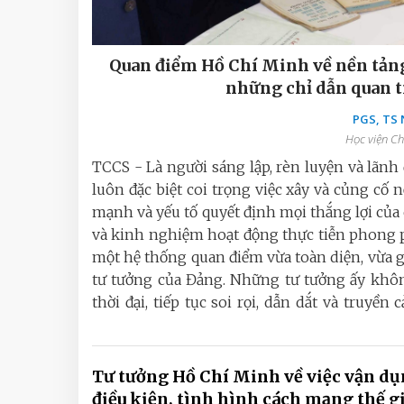
Quan điểm Hồ Chí Minh về nền tảng
những chỉ dẫn quan t
PGS, TS
Học viện Ch
TCCS - Là người sáng lập, rèn luyện và lãn
luôn đặc biệt coi trọng việc xây và củng cố
mạnh và yếu tố quyết định mọi thắng lợi của 
và kinh nghiệm hoạt động thực tiễn phong p
một hệ thống quan điểm vừa toàn diện, vừa g
tư tưởng của Đảng. Những tư tưởng ấy không
thời đại, tiếp tục soi rọi, dẫn dắt và truy
Tư tưởng Hồ Chí Minh về việc vận d
điều kiện, tình hình cách mạng thế g