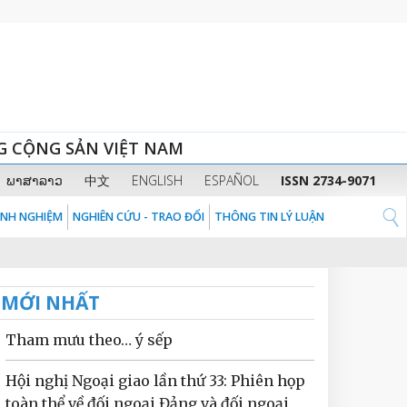
G CỘNG SẢN VIỆT NAM
ພາສາລາວ
中文
ENGLISH
ESPAÑOL
ISSN 2734-9071
KINH NGHIỆM
NGHIÊN CỨU - TRAO ĐỔI
THÔNG TIN LÝ LUẬN
MỚI NHẤT
Tham mưu theo… ý sếp
Hội nghị Ngoại giao lần thứ 33: Phiên họp
toàn thể về đối ngoại Đảng và đối ngoại