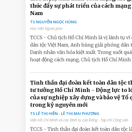
thúc đẩy sự phát triển của cách mạng
Nam
TS NGUYỄN NGỌC HÙNG
Học viện Ngoại giao
TCCS - Chủ tịch Hồ Chí Minh là vị lãnh tụ vĩ 
dân tộc Việt Nam, Anh hùng giải phóng dân t
Danh nhân văn hóa kiệt xuất. Trong suốt quá
hoạt động cách mạng, Chủ tịch Hồ Chí Minh l
Tinh thần đại đoàn kết toàn dân tộc t
tư tưởng Hồ Chí Minh - Động lực to l
của sự nghiệp xây dựng và bảo vệ Tổ 
trong kỷ nguyên mới
TS LÊ THỊ HIỀN - LÊ THỊ MAI PHƯƠNG
Viện Hồ Chí Minh và các lãnh tụ của Đảng - Tạp chí Cộng sản
TCCS - Tinh thần đại đoàn kết toàn dân tộc là