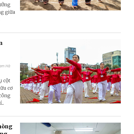
tưởng
ng giữa
.
n
hạm Hà
ụ cột
hữu cơ
 công
..
phòng
ong