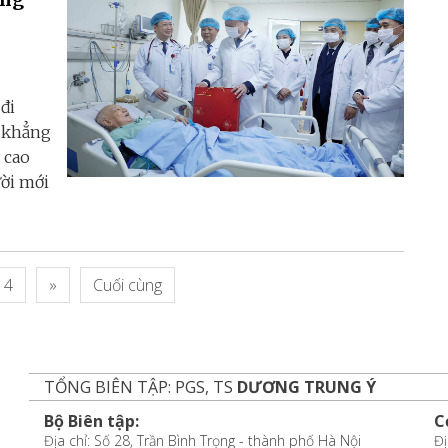
đi
m khẳng
 cao
ười mới
4
»
Cuối cùng
TỔNG BIÊN TẬP: PGS, TS
DƯƠNG TRUNG Ý
Bộ Biên tập:
C
Địa chỉ: Số 28, Trần Bình Trọng - thành phố Hà Nội
Đị