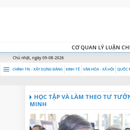
CƠ QUAN LÝ LUẬN CH
Chủ nhật, ngày 09-08-2026
CHÍNH TRỊ - XÂY DỰNG ĐẢNG
KINH TẾ
VĂN HÓA - XÃ HỘI
QUỐC P
HỌC TẬP VÀ LÀM THEO TƯ TƯỞ
MINH