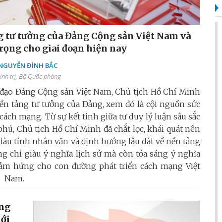
 tư tưởng của Đảng Cộng sản Việt Nam và
rọng cho giai đoạn hiện nay
 NGUYỄN ĐÌNH BẮC
ính trị, Bộ Quốc phòng
h đạo Đảng Cộng sản Việt Nam, Chủ tịch Hồ Chí Minh
 nền tảng tư tưởng của Đảng, xem đó là cội nguồn sức
cách mạng. Từ sự kết tinh giữa tư duy lý luận sâu sắc
hú, Chủ tịch Hồ Chí Minh đã chắt lọc, khái quát nên
iàu tính nhân văn và định hướng lâu dài về nền tảng
 chỉ giàu ý nghĩa lịch sử mà còn tỏa sáng ý nghĩa
ền cảm hứng cho con đường phát triển cách mạng Việt
Nam.
ụng
iới