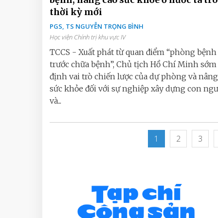
thời kỳ mới
PGS, TS NGUYỄN TRỌNG BÌNH
Học viện Chính trị khu vực IV
TCCS - Xuất phát từ quan điểm “phòng bệnh 
trước chữa bệnh”, Chủ tịch Hồ Chí Minh sớ
định vai trò chiến lược của dự phòng và nâng
sức khỏe đối với sự nghiệp xây dựng con ng
và...
1
2
3