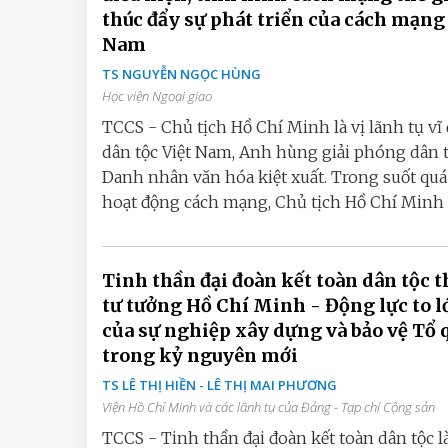
thúc đẩy sự phát triển của cách mạng
Nam
TS NGUYỄN NGỌC HÙNG
Học viện Ngoại giao
TCCS - Chủ tịch Hồ Chí Minh là vị lãnh tụ vĩ 
dân tộc Việt Nam, Anh hùng giải phóng dân t
Danh nhân văn hóa kiệt xuất. Trong suốt quá
hoạt động cách mạng, Chủ tịch Hồ Chí Minh l
Tinh thần đại đoàn kết toàn dân tộc t
tư tưởng Hồ Chí Minh - Động lực to l
của sự nghiệp xây dựng và bảo vệ Tổ 
trong kỷ nguyên mới
TS LÊ THỊ HIỀN - LÊ THỊ MAI PHƯƠNG
Viện Hồ Chí Minh và các lãnh tụ của Đảng - Tạp chí Cộng sản
TCCS - Tinh thần đại đoàn kết toàn dân tộc là