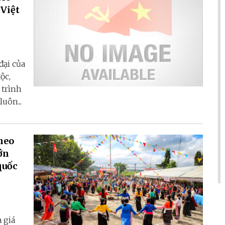
 Việt
đại của
ộc,
 trình
uôn...
heo
ớn
quốc
 giá