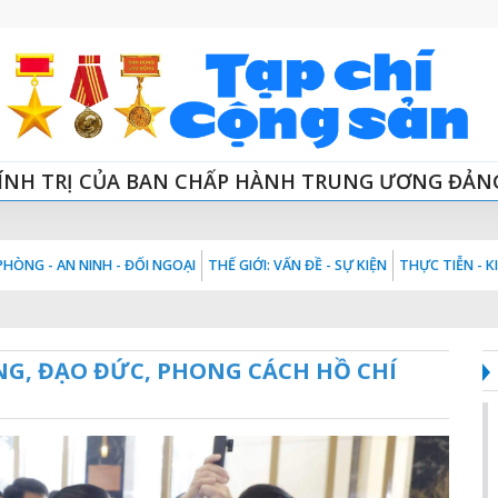
ÍNH TRỊ CỦA BAN CHẤP HÀNH TRUNG ƯƠNG ĐẢN
HÒNG - AN NINH - ĐỐI NGOẠI
THẾ GIỚI: VẤN ĐỀ - SỰ KIỆN
THỰC TIỄN - 
NG, ĐẠO ĐỨC, PHONG CÁCH HỒ CHÍ