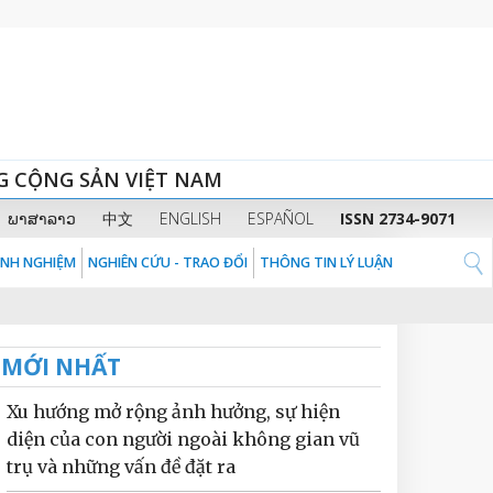
G CỘNG SẢN VIỆT NAM
ພາສາລາວ
中文
ENGLISH
ESPAÑOL
ISSN 2734-9071
KINH NGHIỆM
NGHIÊN CỨU - TRAO ĐỔI
THÔNG TIN LÝ LUẬN
MỚI NHẤT
Xu hướng mở rộng ảnh hưởng, sự hiện
diện của con người ngoài không gian vũ
trụ và những vấn đề đặt ra