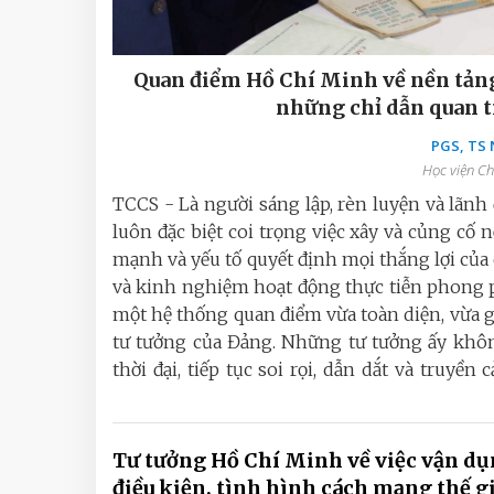
Quan điểm Hồ Chí Minh về nền tảng
những chỉ dẫn quan t
PGS, TS
Học viện Ch
TCCS - Là người sáng lập, rèn luyện và lãn
luôn đặc biệt coi trọng việc xây và củng cố
mạnh và yếu tố quyết định mọi thắng lợi của 
và kinh nghiệm hoạt động thực tiễn phong p
một hệ thống quan điểm vừa toàn diện, vừa g
tư tưởng của Đảng. Những tư tưởng ấy không
thời đại, tiếp tục soi rọi, dẫn dắt và truy
Tư tưởng Hồ Chí Minh về việc vận d
điều kiện, tình hình cách mạng thế g