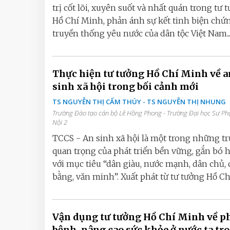
trị cốt lõi, xuyên suốt và nhất quán trong tư 
Hồ Chí Minh, phản ánh sự kết tinh biện chứ
truyền thống yêu nước của dân tộc Việt Nam..
Thực hiện tư tưởng Hồ Chí Minh về a
sinh xã hội trong bối cảnh mới
TS NGUYỄN THỊ CẨM THÚY - TS NGUYỄN THỊ NHUNG
Trường Đào tạo cán bộ Lê Hồng Phong - Trường Đại học Sư P
Nội 2
TCCS - An sinh xã hội là một trong những tr
quan trọng của phát triển bền vững, gắn bó 
với mục tiêu “dân giàu, nước mạnh, dân chủ,
bằng, văn minh”. Xuất phát từ tư tưởng Hồ Chí.
Vận dụng tư tưởng Hồ Chí Minh về 
bệnh, nâng cao sức khỏe ở nước ta tr