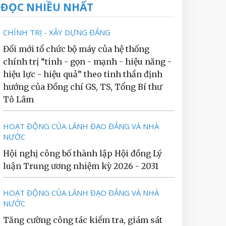
ĐỌC NHIỀU NHẤT
CHÍNH TRỊ - XÂY DỰNG ĐẢNG
Đổi mới tổ chức bộ máy của hệ thống
chính trị “tinh - gọn - mạnh - hiệu năng -
hiệu lực - hiệu quả” theo tinh thần định
hướng của Đồng chí GS, TS, Tổng Bí thư
Tô Lâm
HOẠT ĐỘNG CỦA LÃNH ĐẠO ĐẢNG VÀ NHÀ
NƯỚC
Hội nghị công bố thành lập Hội đồng Lý
luận Trung ương nhiệm kỳ 2026 - 2031
HOẠT ĐỘNG CỦA LÃNH ĐẠO ĐẢNG VÀ NHÀ
NƯỚC
Tăng cường công tác kiểm tra, giám sát