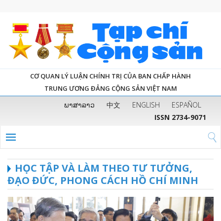
CƠ QUAN LÝ LUẬN CHÍNH TRỊ CỦA BAN CHẤP HÀNH
TRUNG ƯƠNG ĐẢNG CỘNG SẢN VIỆT NAM
ພາສາລາວ
中文
ENGLISH
ESPAÑOL
ISSN 2734-9071
HỌC TẬP VÀ LÀM THEO TƯ TƯỞNG,
ĐẠO ĐỨC, PHONG CÁCH HỒ CHÍ MINH