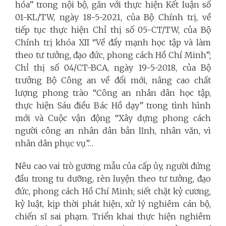
hóa” trong nội bộ, gắn với thực hiện
Kết luận số
01-KL/TW, ngày 18-5-2021, của Bộ Chính trị, về
tiếp tục thực hiện
Chỉ thị số 05-CT/TW, của Bộ
Chính trị khóa XII “Về đẩy mạnh học tập và làm
theo tư tưởng, đạo đức, phong cách Hồ Chí Minh”;
Chỉ thị số 04/CT-BCA, ngày 19-5-2018, của Bộ
trưởng Bộ Công an về đổi mới, nâng cao chất
lượng phong trào “Công an nhân dân học tập,
thực hiện Sáu điều Bác Hồ dạy” trong tình hình
mới và Cuộc vận động “Xây dựng phong cách
người công an nhân dân bản lĩnh, nhân văn, vì
nhân dân phục vụ”…
Nêu cao vai trò gương mẫu của cấp ủy, người đứng
đầu trong tu dưỡng, rèn luyện theo tư tưởng, đạo
đức, phong cách Hồ Chí Minh; siết chặt kỷ cương,
kỷ luật, kịp thời phát hiện, xử lý nghiêm cán bộ,
chiến sĩ sai phạm. Triển khai thực hiện nghiêm