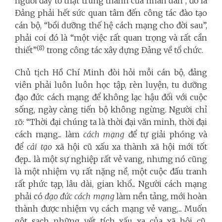
người đày tớ thật trung thành của nhân dân”, đó là
Đảng phải hết sức quan tâm đến công tác đào tạo
cán bộ, “bồi dưỡng thế hệ cách mạng cho đời sau”,
phải coi đó là “một việc rất quan trọng và rất cần
(8)
thiết”
trong công tác xây dựng Đảng về tổ chức.
Chủ tịch Hồ Chí Minh đòi hỏi mỗi cán bộ, đảng
viên phải luôn luôn học tập, rèn luyện, tu dưỡng
đạo đức cách mạng để không lạc hậu đối với cuộc
sống, ngày càng tiến bộ không ngừng. Người chỉ
rõ: “Thời đại chúng ta là thời đại văn minh, thời đại
cách mạng... làm
cách mạng
để tự giải phóng và
để
cải tạo
xã hội cũ xấu xa thành xã hội mới tốt
đẹp... là một sự nghiệp rất vẻ vang, nhưng nó cũng
là một nhiệm vụ rất nặng nề, một cuộc đấu tranh
rất phức tạp, lâu dài, gian khổ... Người cách mạng
phải có
đạo đức cách mạng
làm nền tảng, mới hoàn
thành được nhiệm vụ cách mạng vẻ vang,... Muốn
gột sạch những vết tích xấu xa của xã hội cũ,