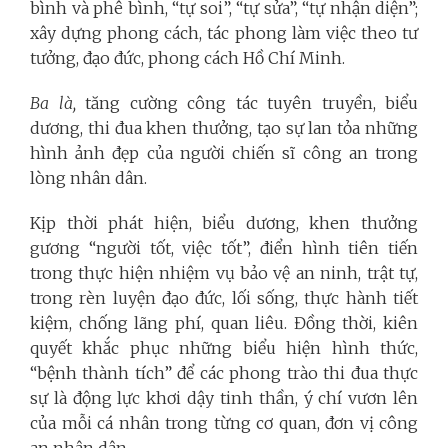
bình và phê bình, “tự soi”, “tự sửa”, “tự nhận diện”;
xây dựng phong cách, tác phong làm việc theo tư
tưởng, đạo đức, phong cách Hồ Chí Minh.
Ba là,
tăng cường công tác tuyên truyền, biểu
dương, thi đua khen thưởng, tạo sự lan tỏa những
hình ảnh đẹp của người chiến sĩ công an trong
lòng nhân dân.
K
ịp thời phát hiện, biểu dương, khen thưởng
gương “người tốt, việc tốt”, điển hình tiên tiến
trong thực hiện nhiệm vụ bảo vệ an ninh, trật tự,
trong rèn luyện đạo đức, lối sống, thực hành tiết
kiệm, chống lãng phí, quan liêu. Đồng thời, kiên
quyết khắc phục những biểu hiện hình thức,
“bệnh thành tích” để các phong trào thi đua thực
sự là động lực khơi dậy tinh thần, ý chí vươn lên
của mỗi cá nhân trong từng cơ quan, đơn vị công
an nhân dân.