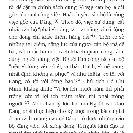
rõ, để đặt ra chính sách đúng. Vì vậy, cán bộ là cái
gốc của mọi công việc. Huấn luyện cán bộ là công
(4)
việc gốc của Đảng”
. Theo đó, việc sử dụng, cất
nhắc cán bộ “phải vì công tác, tài năng, vì cổ động
(5)
cho đồng chí khác thêm hăng hái”
. Trên cơ sở
những ưu điểm, năng lực của người cán bộ mà đề
bạt, cất nhắc họ một cách khách quan, công tâm,
đúng người, đúng việc. Người làm công tác cán bộ
“nếu vì lòng yêu ghét, vì thân thích, vì nể nang,
nhất định không ai phục” và như thế là “có tội với
(6)
Đảng, có tội với đồng bào”
. Chủ tịch Hồ Chí
Minh khẳng định: “Vì lợi ích mười năm thì phải
trồng cây, vì lợi ích trăm năm thì phải trồng
(7)
người”
. Một chân lý lớn lao mà Người căn dặn
Đảng phải thực hiện cho kỳ được trong bất cứ giai
đoạn cách mạng nào để Đảng có được những cán
bộ, đảng viên tốt, xứng đáng “là người lãnh đạo, là