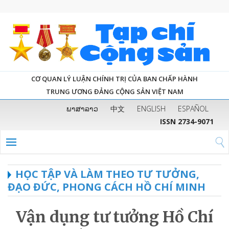
CƠ QUAN LÝ LUẬN CHÍNH TRỊ CỦA BAN CHẤP HÀNH
TRUNG ƯƠNG ĐẢNG CỘNG SẢN VIỆT NAM
ພາສາລາວ
中文
ENGLISH
ESPAÑOL
ISSN 2734-9071
HỌC TẬP VÀ LÀM THEO TƯ TƯỞNG,
ĐẠO ĐỨC, PHONG CÁCH HỒ CHÍ MINH
Vận dụng tư tưởng Hồ Chí