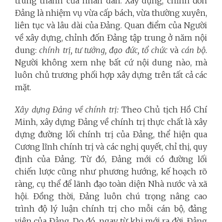
trung thành của nhân dân. Xây dựng, chỉnh đốn
Đảng là nhiệm vụ vừa cấp bách, vừa thường xuyên,
liên tục và lâu dài của Đảng. Quan điểm của Người
về xây dựng, chỉnh đốn Đảng tập trung ở năm nội
dung:
chính trị, tư tưởng, đạo đức, tổ chức
và
cán bộ.
Người không xem nhẹ bất cứ nội dung nào, mà
luôn chủ trương phối hợp xây dựng trên tất cả các
mặt.
Xây dựng Đảng về chính trị:
Theo Chủ tịch Hồ Chí
Minh, xây dựng Đảng về chính trị thực chất là xây
dựng đường lối chính trị của Đảng, thể hiện qua
Cương lĩnh chính trị và các nghị quyết, chỉ thị, quy
định của Đảng. Từ đó, Đảng mới có đường lối
chiến lược cũng như phương hướng, kế hoạch rõ
ràng, cụ thể để lãnh đạo toàn diện Nhà nước và xã
hội. Đồng thời, Đảng luôn chú trọng nâng cao
trình độ lý luận chính trị cho mỗi cán bộ, đảng
viên của Đảng. Do đó, ngay từ khi mới ra đời, Đảng