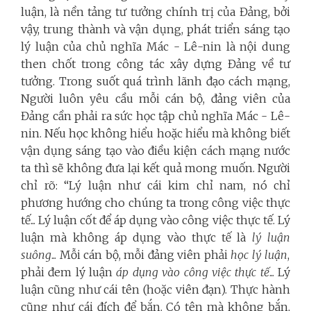
luận, là nền tảng tư tưởng chính trị của Đảng, bởi
vậy, trung thành và vận dụng, phát triển sáng tạo
lý luận của chủ nghĩa Mác - Lê-nin là nội dung
then chốt trong công tác xây dựng Đảng về tư
tưởng. Trong suốt quá trình lãnh đạo cách mạng,
Người luôn yêu cầu mỗi cán bộ, đảng viên của
Đảng cần phải ra sức học tập chủ nghĩa Mác - Lê-
nin. Nếu học không hiểu hoặc hiểu mà không biết
vận dụng sáng tạo vào điều kiện cách mạng nước
ta thì sẽ không đưa lại kết quả mong muốn. Người
chỉ rõ: “Lý luận như cái kim chỉ nam, nó chỉ
phương hướng cho chúng ta trong công việc thực
tế... Lý luận cốt để áp dụng vào công việc thực tế. Lý
luận mà không áp dụng vào thực tế là
lý luận
suông
... Mỗi cán bộ, mỗi đảng viên phải
học lý luận
,
phải đem lý luận
áp dụng vào công việc thực tế
... Lý
luận cũng như cái tên (hoặc viên đạn). Thực hành
cũng như cái đích để bắn. Có tên mà không bắn,