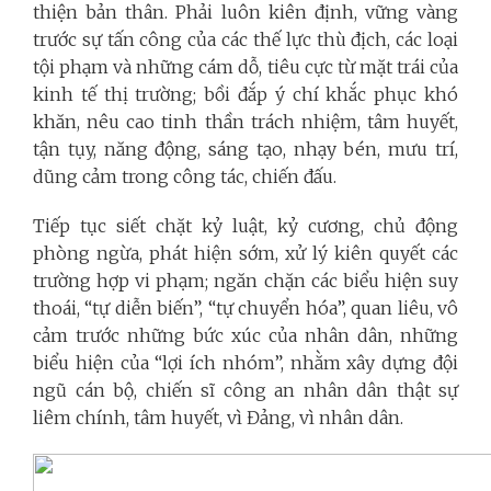
thiện bản thân. Phải luôn kiên định, vững vàng
trước sự tấn công của các thế lực thù địch, các loại
tội phạm và những cám dỗ, tiêu cực từ mặt trái của
kinh tế thị trường; bồi đắp ý chí khắc phục khó
khăn, nêu cao tinh thần trách nhiệm, tâm huyết,
tận tụy, năng động, sáng tạo, nhạy bén, mưu trí,
dũng cảm trong công tác, chiến đấu.
Tiếp tục siết chặt kỷ luật, kỷ cương, chủ động
phòng ngừa, phát hiện sớm, xử lý kiên quyết các
trường hợp vi phạm; ngăn chặn các biểu hiện suy
thoái, “tự diễn biến”, “tự chuyển hóa”, quan liêu, vô
cảm trước những bức xúc của nhân dân, những
biểu hiện của “lợi ích nhóm”, nhằm xây dựng đội
ngũ cán bộ, chiến sĩ công an nhân dân thật sự
liêm chính, tâm huyết, vì Đảng, vì nhân dân.