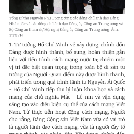
Tổng Bí thư Nguyễn Phú Trọng cùng các đồng chí lãnh đạo Đảng,
Nhà nước và các đồng chí lãnh đạo Đảng ủy Công an Trung ương và
Bộ Công an tham dự Hội nghị Đảng ủy Công an Trung ương_Ảnh:
TTXVN
1.
Tư tưởng Hồ Chí Minh về xây dựng, chỉnh đốn
Đảng được hình thành, bổ sung, hoàn thiện gắn
liền với tiến trình cách mạng nước ta; chiếm một
vị trí đặc biệt quan trọng trong toàn bộ di sản tư
tưởng của Người. Quan điểm này được hình thành,
phát triển trong quá trình lãnh tụ Nguyễn Ái Quốc
- Hồ Chí Minh tiếp thu lý luận khoa học và cách
mạng của chủ nghĩa Mác - Lê-nin và vận dụng
sáng tạo vào điều kiện cụ thể của cách mạng Việt
Nam. Từ thực tiễn hoạt động cách mạng, Người
cho rằng, Đảng Cộng sản Việt Nam vừa có vai trò
là người lãnh đạo cách mạng, vừa là người đày tớ