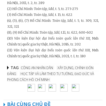
Hà Nội, 2011, t. 2, tr. 289
(2)
Hồ Chí Minh:
Toàn tập,
Sđd
, t. 5, tr. 273-275
(3) H
ồ Chí Minh:
Toàn tập,
Sđd
, t. 15, tr. 622
(4), (5), (6), (7)
Hồ Chí Minh:
Toàn tập,
Sđd
, t. 5, tr. 309, 321,
321, 321
(8), (9)
Hồ Chí Minh:
Toàn tập,
Sđd
, t.11, tr. 622, 600-602
(10)
Văn kiện Đại hội đại biểu toàn quốc lần thứ XII,
Nxb.
Chính trị quốc gia Sự thật, Hà Nội, 2016, tr. 202
(11)
Văn kiện Đại hội đại biểu toàn quốc lần thứ XIII,
Nxb.
Chính trị quốc gia Sự thật, Hà Nội, 2021, t. I, tr. 180
TAG
CÔNG AN NHÂN DÂN
XÂY DỰNG, CHỈNH ĐỐN
ĐẢNG
HỌC TẬP VÀ LÀM THEO TƯ TƯỞNG, ĐẠO ĐỨC VÀ
PHONG CÁCH HỒ CHÍ MINH
BÀI CÙNG CHỦ ĐỀ