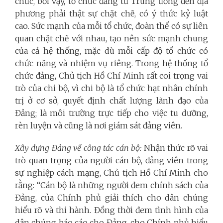
chức, bởi vậy, tổ chức đảng từ Trung ương đến địa
phương phải thật sự chặt chẽ, có ý thức kỷ luật
cao. Sức mạnh của mỗi tổ chức, đoàn thể có sự liên
quan chặt chẽ với nhau, tạo nên sức mạnh chung
của cả hệ thống, mặc dù mỗi cấp độ tổ chức có
chức năng và nhiệm vụ riêng. Trong hệ thống tổ
chức đảng, Chủ tịch Hồ Chí Minh rất coi trọng vai
trò của chi bộ, vì chi bộ là tổ chức hạt nhân chính
trị ở cơ sở, quyết định chất lượng lãnh đạo của
Đảng; là môi trường trực tiếp cho việc tu dưỡng,
rèn luyện và cũng là nơi giám sát đảng viên.
Xây dựng Đảng về công tác cán bộ:
Nhận thức rõ vai
trò quan trọng của người cán bộ, đảng viên trong
sự nghiệp cách mạng, Chủ tịch Hồ Chí Minh cho
rằng: “Cán bộ là những người đem chính sách của
Đảng, của Chính phủ giải thích cho dân chúng
hiểu rõ và thi hành. Đồng thời đem tình hình của
dân chúng báo cáo cho Đảng, cho Chính phủ hiểu