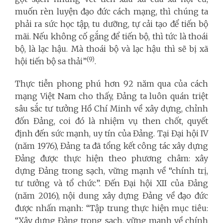
muốn rèn luyện đạo đức cách mạng, thì chúng ta
phải ra sức học tập, tu dưỡng, tự cải tạo để tiến bộ
mãi. Nếu không cố gắng để tiến bộ, thì tức là thoái
bộ, là lạc hậu. Mà thoái bộ và lạc hậu thì sẽ bị xã
(9)
hội tiến bộ sa thải”
.
Thực tiễn phong phú hơn 92 năm qua của cách
mạng Việt Nam cho thấy, Đảng ta luôn quán triệt
sâu sắc tư tưởng Hồ Chí Minh về xây dựng, chỉnh
đốn Đảng, coi đó là nhiệm vụ then chốt, quyết
định đến sức mạnh, uy tín của Đảng. Tại Đại hội IV
(năm 1976), Đảng ta đã tổng kết công tác xây dựng
Đảng được thực hiện theo phương châm: xây
dựng Đảng trong sạch, vững mạnh về “chính trị,
tư tưởng và tổ chức”. Đến Đại hội XII của Đảng
(năm 2016), nội dung xây dựng Đảng về đạo đức
được nhấn mạnh: “Tập trung thực hiện mục tiêu:
“Xây dựng Đảng trong sạch, vững mạnh về chính