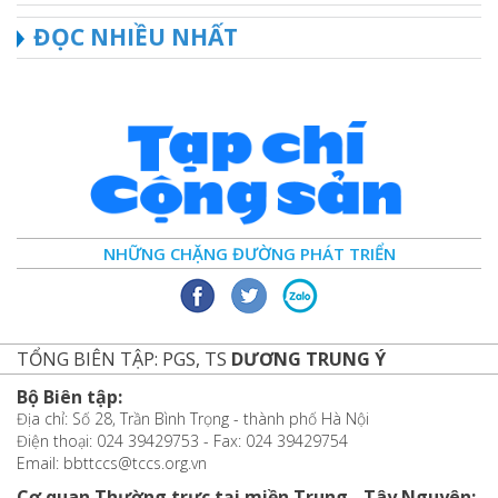
ĐỌC NHIỀU NHẤT
NHỮNG CHẶNG ĐƯỜNG PHÁT TRIỂN
TỔNG BIÊN TẬP: PGS, TS
DƯƠNG TRUNG Ý
Bộ Biên tập:
Địa chỉ: Số 28, Trần Bình Trọng - thành phố Hà Nội
Điện thoại: 024 39429753 - Fax: 024 39429754
Email: bbttccs@tccs.org.vn
Cơ quan Thường trực tại miền Trung - Tây Nguyên: