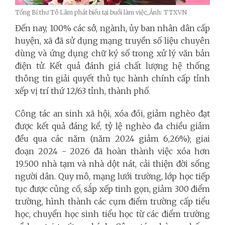
Tổng Bí thư Tô Lâm phát biểu tại buổi làm việc_Ảnh: TTXVN
Đến nay, 100% các sở, ngành, ủy ban nhân dân cấp
huyện, xã đã sử dụng mạng truyền số liệu chuyên
dùng và ứng dụng chữ ký số trong xử lý văn bản
điện tử. Kết quả đánh giá chất lượng hệ thống
thông tin giải quyết thủ tục hành chính cấp tỉnh
xếp vị trí thứ 12/63 tỉnh, thành phố.
Công tác an sinh xã hội, xóa đói, giảm nghèo đạt
được kết quả đáng kể, tỷ lệ nghèo đa chiều giảm
đều qua các năm (năm 2024 giảm 6,26%); giai
đoạn 2024 - 2026 đã hoàn thành việc xóa hơn
19.500 nhà tạm và nhà dột nát, cải thiện đời sống
người dân. Quy mô, mạng lưới trường, lớp học tiếp
tục được củng cố, sắp xếp tinh gọn, giảm 300 điểm
trường, hình thành các cụm điểm trường cấp tiểu
học, chuyển học sinh tiểu học từ các điểm trường