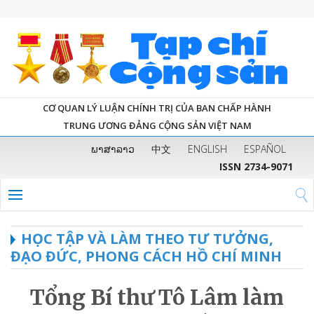
CƠ QUAN LÝ LUẬN CHÍNH TRỊ CỦA BAN CHẤP HÀNH
TRUNG ƯƠNG ĐẢNG CỘNG SẢN VIỆT NAM
ພາສາລາວ
中文
ENGLISH
ESPAÑOL
ISSN 2734-9071
HỌC TẬP VÀ LÀM THEO TƯ TƯỞNG,
ĐẠO ĐỨC, PHONG CÁCH HỒ CHÍ MINH
Tổng Bí thư Tô Lâm làm