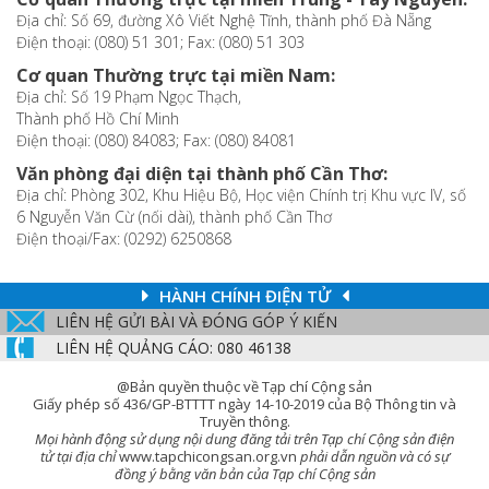
Địa chỉ: Số 69, đường Xô Viết Nghệ Tĩnh, thành phố Đà Nẵng
Điện thoại: (080) 51 301; Fax: (080) 51 303
Cơ quan Thường trực tại miền Nam:
Địa chỉ: Số 19 Phạm Ngọc Thạch,
Thành phố Hồ Chí Minh
Điện thoại: (080) 84083; Fax: (080) 84081
Văn phòng đại diện tại thành phố Cần Thơ:
Địa chỉ: Phòng 302, Khu Hiệu Bộ, Học viện Chính trị Khu vực IV, số
6 Nguyễn Văn Cừ (nối dài), thành phố Cần Thơ
Điện thoại/Fax: (0292) 6250868
HÀNH CHÍNH ĐIỆN TỬ
LIÊN HỆ GỬI BÀI VÀ ĐÓNG GÓP Ý KIẾN
LIÊN HỆ QUẢNG CÁO: 080 46138
@Bản quyền thuộc về Tạp chí Cộng sản
Giấy phép số 436/GP-BTTTT ngày 14-10-2019 của Bộ Thông tin và
Truyền thông.
Mọi hành động sử dụng nội dung đăng tải trên Tạp chí Cộng sản điện
tử tại địa chỉ
www.tapchicongsan.org.vn
phải dẫn nguồn và có sự
đồng ý bằng văn bản của Tạp chí Cộng sản