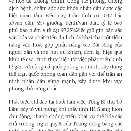
về học tại trường chính. Công tác phòng, chống
dịch bệnh, chăm sóc sức khỏe nhân dân được đặc
biệt quan tâm. Đến nay, toàn tỉnh có 10,17 bác
sĩ/vạn dân, 45,7 giường bệnh/vạn dân, tỷ lệ bao
phủ bảo hiểm y tế đạt 97,25%.Việc giữ gìn bản sắc
văn hóa và phát triển du lịch đã khai thác tốt tiềm
năng văn hóa, góp phần nâng cao đời sống của
người dân và thu hút du khách, đem lại hiệu quả
kinh tế cao. Tỉnh thực hiện tốt việc phát triển kinh
tế gắn với củng cố quốc phòng, an ninh, xây dựng
thế trận quốc phòng toàn dân gắn với thế trận an
ninh nhân dân vững mạnh, xây dựng khu vực
phòng thủ vững chắc.
Phát biểu chỉ đạo tại buổi làm việc, Tổng Bí thư Tô
Lâm bày tỏ vui mừng khi thấy tỉnh Hà Giang luôn
chủ động, nhanh chóng triển khai, cụ thể hóa các
chủ trương, nghị quyết của Trung ương bằng các
nghị quyết chuyên đề để tiếp tục thực hiện sâu