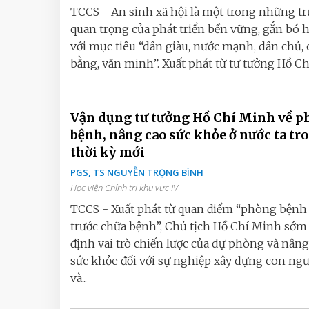
TCCS - An sinh xã hội là một trong những tr
quan trọng của phát triển bền vững, gắn bó 
với mục tiêu “dân giàu, nước mạnh, dân chủ,
bằng, văn minh”. Xuất phát từ tư tưởng Hồ Chí.
Vận dụng tư tưởng Hồ Chí Minh về 
bệnh, nâng cao sức khỏe ở nước ta tr
thời kỳ mới
PGS, TS NGUYỄN TRỌNG BÌNH
Học viện Chính trị khu vực IV
TCCS - Xuất phát từ quan điểm “phòng bệnh 
trước chữa bệnh”, Chủ tịch Hồ Chí Minh sớ
định vai trò chiến lược của dự phòng và nâng
sức khỏe đối với sự nghiệp xây dựng con ng
và...