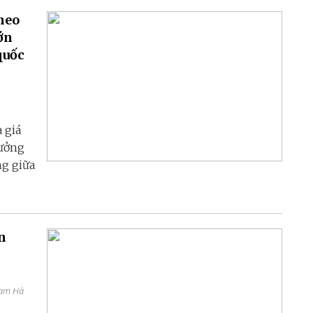
heo
ớn
quốc
 giá
tưởng
ng giữa
.
n
hạm Hà