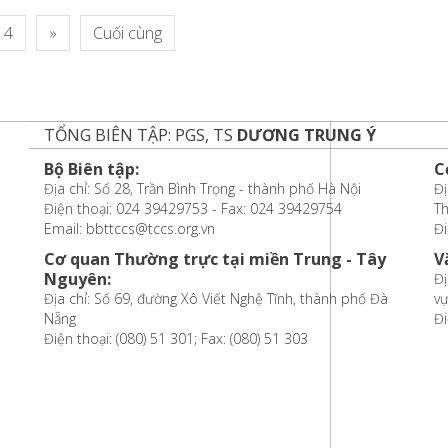
4
»
Cuối cùng
TỔNG BIÊN TẬP: PGS, TS
DƯƠNG TRUNG Ý
Bộ Biên tập:
C
Địa chỉ: Số 28, Trần Bình Trọng - thành phố Hà Nội
Đị
Điện thoại: 024 39429753 - Fax: 024 39429754
T
Email: bbttccs@tccs.org.vn
Đi
Cơ quan Thường trực tại miền Trung - Tây
V
Nguyên:
Đị
Địa chỉ: Số 69, đường Xô Viết Nghệ Tĩnh, thành phố Đà
vự
Nẵng
Đi
Điện thoại: (080) 51 301; Fax: (080) 51 303