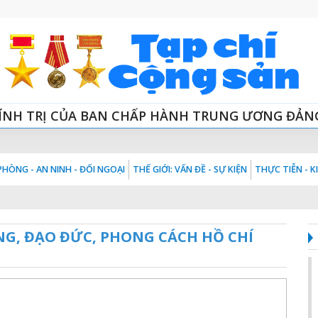
ÍNH TRỊ CỦA BAN CHẤP HÀNH TRUNG ƯƠNG ĐẢN
HÒNG - AN NINH - ĐỐI NGOẠI
THẾ GIỚI: VẤN ĐỀ - SỰ KIỆN
THỰC TIỄN - 
NG, ĐẠO ĐỨC, PHONG CÁCH HỒ CHÍ