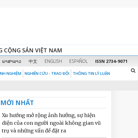
G CỘNG SẢN VIỆT NAM
ພາສາລາວ
中文
ENGLISH
ESPAÑOL
ISSN 2734-9071
KINH NGHIỆM
NGHIÊN CỨU - TRAO ĐỔI
THÔNG TIN LÝ LUẬN
MỚI NHẤT
Xu hướng mở rộng ảnh hưởng, sự hiện
diện của con người ngoài không gian vũ
trụ và những vấn đề đặt ra