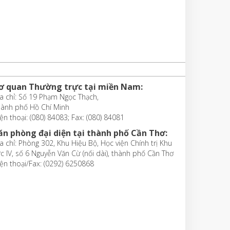
ơ quan Thường trực tại miền Nam:
a chỉ: Số 19 Phạm Ngọc Thạch,
hành phố Hồ Chí Minh
ện thoại: (080) 84083; Fax: (080) 84081
ăn phòng đại diện tại thành phố Cần Thơ:
a chỉ: Phòng 302, Khu Hiệu Bộ, Học viện Chính trị Khu
c IV, số 6 Nguyễn Văn Cừ (nối dài), thành phố Cần Thơ
ện thoại/Fax: (0292) 6250868