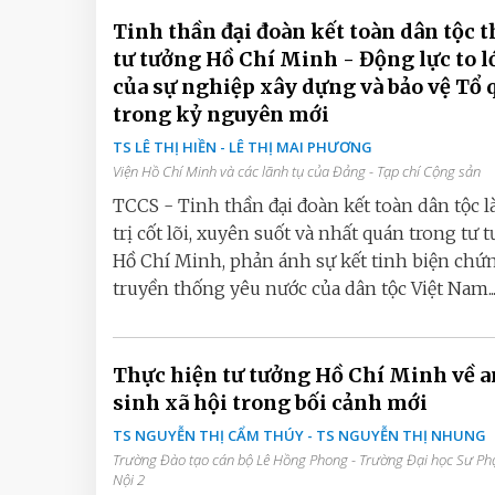
Tinh thần đại đoàn kết toàn dân tộc t
tư tưởng Hồ Chí Minh - Động lực to l
của sự nghiệp xây dựng và bảo vệ Tổ 
trong kỷ nguyên mới
TS LÊ THỊ HIỀN - LÊ THỊ MAI PHƯƠNG
Viện Hồ Chí Minh và các lãnh tụ của Đảng - Tạp chí Cộng sản
TCCS - Tinh thần đại đoàn kết toàn dân tộc là
trị cốt lõi, xuyên suốt và nhất quán trong tư 
Hồ Chí Minh, phản ánh sự kết tinh biện chứ
truyền thống yêu nước của dân tộc Việt Nam..
Thực hiện tư tưởng Hồ Chí Minh về a
sinh xã hội trong bối cảnh mới
TS NGUYỄN THỊ CẨM THÚY - TS NGUYỄN THỊ NHUNG
Trường Đào tạo cán bộ Lê Hồng Phong - Trường Đại học Sư P
Nội 2