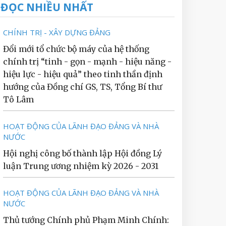
ĐỌC NHIỀU NHẤT
CHÍNH TRỊ - XÂY DỰNG ĐẢNG
Đổi mới tổ chức bộ máy của hệ thống
chính trị “tinh - gọn - mạnh - hiệu năng -
hiệu lực - hiệu quả” theo tinh thần định
hướng của Đồng chí GS, TS, Tổng Bí thư
Tô Lâm
HOẠT ĐỘNG CỦA LÃNH ĐẠO ĐẢNG VÀ NHÀ
NƯỚC
Hội nghị công bố thành lập Hội đồng Lý
luận Trung ương nhiệm kỳ 2026 - 2031
HOẠT ĐỘNG CỦA LÃNH ĐẠO ĐẢNG VÀ NHÀ
NƯỚC
Thủ tướng Chính phủ Phạm Minh Chính: