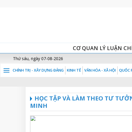
CƠ QUAN LÝ LUẬN CH
Thứ sáu, ngày 07-08-2026
CHÍNH TRỊ - XÂY DỰNG ĐẢNG
KINH TẾ
VĂN HÓA - XÃ HỘI
QUỐC P
HỌC TẬP VÀ LÀM THEO TƯ TƯỞ
MINH