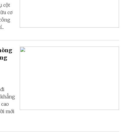
ụ cột
hữu cơ
 công
..
phòng
ong
đi
m khẳng
 cao
ười mới