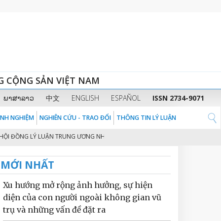
G CỘNG SẢN VIỆT NAM
ພາສາລາວ
中文
ENGLISH
ESPAÑOL
ISSN 2734-9071
KINH NGHIỆM
NGHIÊN CỨU - TRAO ĐỔI
THÔNG TIN LÝ LUẬN
NG LÝ LUẬN TRUNG ƯƠNG NHIỆM KỲ 2026 - 2031
THỦ TƯỚNG CHÍNH PHỦ
2
MỚI NHẤT
Xu hướng mở rộng ảnh hưởng, sự hiện
diện của con người ngoài không gian vũ
trụ và những vấn đề đặt ra