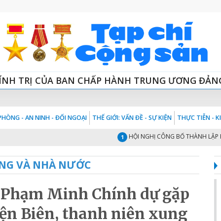
ÍNH TRỊ CỦA BAN CHẤP HÀNH TRUNG ƯƠNG ĐẢN
HÒNG - AN NINH - ĐỐI NGOẠI
THẾ GIỚI: VẤN ĐỀ - SỰ KIỆN
THỰC TIỄN - 
HỘI NGHỊ CÔNG BỐ THÀNH LẬP HỘI ĐỒ
1
NG VÀ NHÀ NƯỚC
 Phạm Minh Chính dự gặp
Điện Biên, thanh niên xung