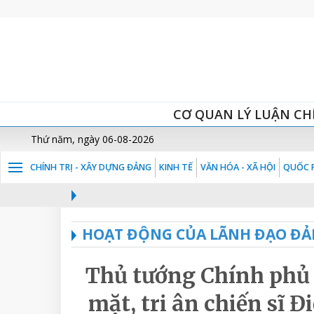
CƠ QUAN LÝ LUẬN CH
Thứ năm, ngày 06-08-2026
CHÍNH TRỊ - XÂY DỰNG ĐẢNG
KINH TẾ
VĂN HÓA - XÃ HỘI
QUỐC P
HOẠT ĐỘNG CỦA LÃNH ĐẠO ĐẢ
Thủ tướng Chính phủ
mặt, tri ân chiến sĩ 