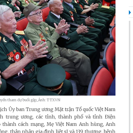
 tuyến tham dự buổi gặp_Ảnh: TTXVN
tịch Ủy ban Trung ương Mặt trận Tổ quốc Việt Nam
h trung ương, các tỉnh, thành phố và tỉnh Điện
lão thành cách mạng, Mẹ Việt Nam Anh hùng, Anh
g, thân nhân gia đình liệt sĩ và 139 thương, bệnh