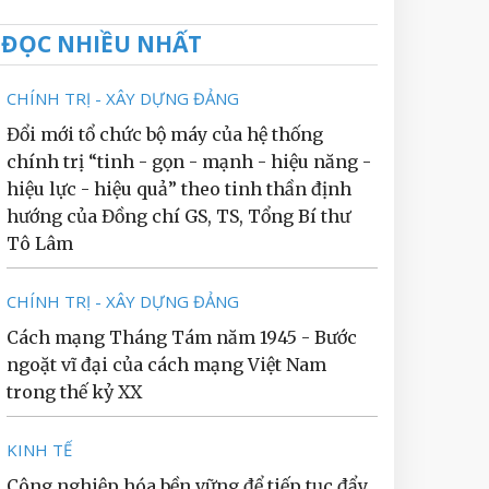
ĐỌC NHIỀU NHẤT
CHÍNH TRỊ - XÂY DỰNG ĐẢNG
Đổi mới tổ chức bộ máy của hệ thống
chính trị “tinh - gọn - mạnh - hiệu năng -
hiệu lực - hiệu quả” theo tinh thần định
hướng của Đồng chí GS, TS, Tổng Bí thư
Tô Lâm
CHÍNH TRỊ - XÂY DỰNG ĐẢNG
Cách mạng Tháng Tám năm 1945 - Bước
ngoặt vĩ đại của cách mạng Việt Nam
trong thế kỷ XX
KINH TẾ
Công nghiệp hóa bền vững để tiếp tục đẩy