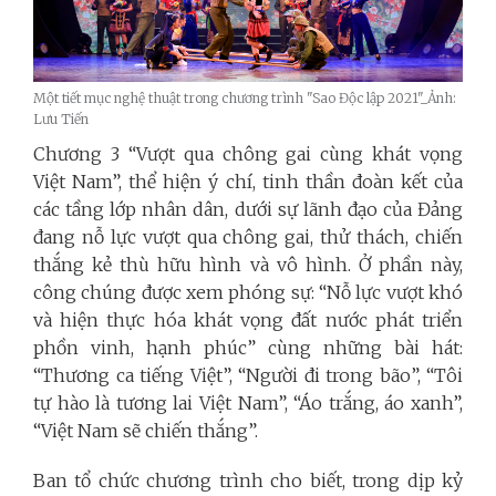
Một tiết mục nghệ thuật trong chương trình "Sao Độc lập 2021"_Ảnh:
Lưu Tiến
Chương 3 “Vượt qua chông gai cùng khát vọng
Việt Nam”, thể hiện ý chí, tinh thần đoàn kết của
các tầng lớp nhân dân, dưới sự lãnh đạo của Đảng
đang nỗ lực vượt qua chông gai, thử thách, chiến
thắng kẻ thù hữu hình và vô hình. Ở phần này,
công chúng được xem phóng sự: “Nỗ lực vượt khó
và hiện thực hóa khát vọng đất nước phát triển
phồn vinh, hạnh phúc” cùng những bài hát:
“Thương ca tiếng Việt”, “Người đi trong bão”, “Tôi
tự hào là tương lai Việt Nam”, “Áo trắng, áo xanh”,
“Việt Nam sẽ chiến thắng”.
Ban tổ chức chương trình cho biết, trong dịp kỷ