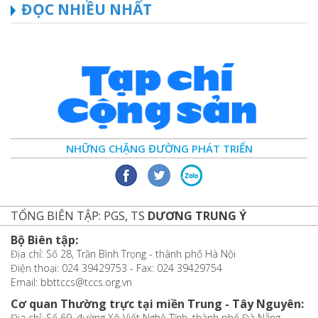
ĐỌC NHIỀU NHẤT
NHỮNG CHẶNG ĐƯỜNG PHÁT TRIỂN
TỔNG BIÊN TẬP: PGS, TS
DƯƠNG TRUNG Ý
Bộ Biên tập:
Địa chỉ: Số 28, Trần Bình Trọng - thành phố Hà Nội
Điện thoại: 024 39429753 - Fax: 024 39429754
Email: bbttccs@tccs.org.vn
Cơ quan Thường trực tại miền Trung - Tây Nguyên:
Địa chỉ: Số 69, đường Xô Viết Nghệ Tĩnh, thành phố Đà Nẵng