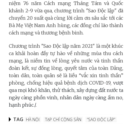
niệm 76 năm Cách mạng Tháng Tám và Quốc
khánh 2-9 vừa qua, chương trình "Sao Độc lập" đã
chuyển 20 suất quà cùng lời cảm ơn sâu sắc tới các
Bà Mẹ Việt Nam Anh hùng, các đồng chí lão thành
cách mạng và thương bệnh binh.
Chương trình "Sao Độc lập năm 2021" là một khúc
ca khải hoàn đầy tự hào về những mùa thu cách
mạng, là niềm tin về
lòng yêu nước và tinh thần
đoàn kết, sự đồng lòng, quyết tâm của toàn Đảng,
toàn dân, toàn quân sẽ là liều “vắc xin tinh thần”
phòng, chống hiệu quả bệnh dịch COVID-19,
vượt
qua mọi khó khăn, thử thách, xây dựng đất nước ta
ngày càng phồn vinh, nhân dân ngày càng ấm no,
hạnh phúc./.
TAG
HÀ NỘI
TẠP CHÍ CỘNG SẢN
“SAO ĐỘC LẬP”