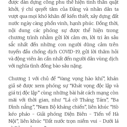
được dàn dựng công phu thể hiện tinh thần quật
khởi, ý chí quyết tâm của Đảng và nhân dân ta
vượt qua mọi khó khăn để kiến thiết, xây dựng đất
nước ngày càng phồn vinh, hạnh phúc. Đồng thời,
nội dung các phóng sự được thể hiện trong
chương trình nhằm gửi
lời cảm ơn, lời tri ân sâu
sắc nhất đến những con người dũng cảm trên
tuyến đầu chống dịch COVID-19, gửi lời thăm hỏi
và động viên ân cần nhất đến người dân vùng dịch
với nghĩa tình đồng bào sâu nặng.
Chương 1 với chủ đề “Vang vọng hào khí”, khán
giả sẽ được xem phóng sự “Khát vọng độc lập và
giá trị độc lập” cùng những bài hát cách mạng còn
mãi với thời gian, như “Lá cờ Tháng Tám”, “Ba
Đình nắng”, “Nam Bộ kháng chiến”, liên khúc “Hò
kéo pháo - Giải phóng Điện Biên - Tiến về Hà
Nội”, liên khúc “Đất nước trọn niềm vui - Dưới lá