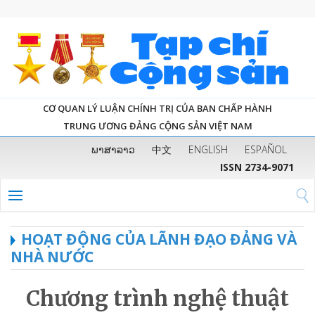
CƠ QUAN LÝ LUẬN CHÍNH TRỊ CỦA BAN CHẤP HÀNH
TRUNG ƯƠNG ĐẢNG CỘNG SẢN VIỆT NAM
ພາສາລາວ
中文
ENGLISH
ESPAÑOL
ISSN 2734-9071
HOẠT ĐỘNG CỦA LÃNH ĐẠO ĐẢNG VÀ
NHÀ NƯỚC
Chương trình nghệ thuật