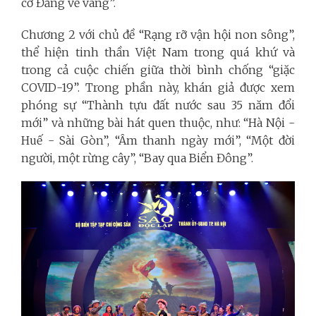
cờ Đảng vẻ vang”.
Chương 2 với chủ đề “Rạng rỡ vận hội non sông”,
thể hiện tinh thần Việt Nam trong quá khứ và
trong cả cuộc chiến giữa thời bình chống “giặc
COVID-19”. Trong phần này, khán giả được xem
phóng sự “Thành tựu đất nước sau 35 năm đổi
mới” và những bài hát quen thuộc, như: “Hà Nội -
Huế - Sài Gòn”, “Âm thanh ngày mới”, “Một đời
người, một rừng cây”, “Bay qua Biển Đông”.