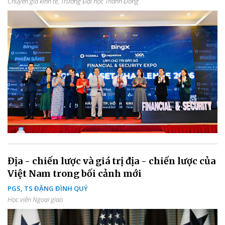
Chuyên gia kinh tế, Trường Đại học Thành Đông
Địa - chiến lược và giá trị địa - chiến lược của
Việt Nam trong bối cảnh mới
PGS, TS ĐẶNG ĐÌNH QUÝ
Học viện Ngoại giao