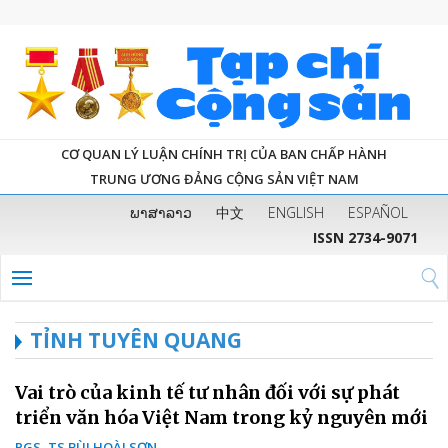
CƠ QUAN LÝ LUẬN CHÍNH TRỊ CỦA BAN CHẤP HÀNH
TRUNG ƯƠNG ĐẢNG CỘNG SẢN VIỆT NAM
ພາສາລາວ
中文
ENGLISH
ESPAÑOL
ISSN 2734-9071
TỈNH TUYÊN QUANG
Vai trò của kinh tế tư nhân đối với sự phát
triển văn hóa Việt Nam trong kỷ nguyên mới
PGS, TS BÙI HOÀI SƠN