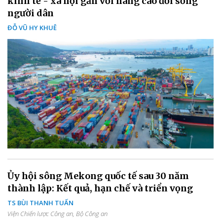
kinh tế - xã hội gắn với nâng cao đời sống
người dân
ĐỖ VŨ HY KHUÊ
Ủy hội sông Mekong quốc tế sau 30 năm
thành lập: Kết quả, hạn chế và triển vọng
TS BÙI THANH TUẤN
Viện Chiến lược Công an, Bộ Công an