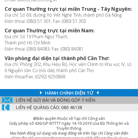
Cơ quan Thường trực tại miền Trung - Tây Nguyên:
Địa chỉ: Số 69, đường Xô Viết Nghệ Tĩnh, thành phố Đà Nẵng
Điện thoại: (080) 51 301; Fax: (080) 51 303
Cơ quan Thường trực tại miền Nam:
Địa chỉ: Số 19 Phạm Ngọc Thạch,
Thành phố Hồ Chí Minh
Điện thoại: (080) 84083; Fax: (080) 84081
Văn phòng đại diện tại thành phố Cần Thơ:
Địa chỉ: Phòng 302, Khu Hiệu Bộ, Học viện Chính trị Khu vực IV, số
6 Nguyễn Văn Cừ (nối dài), thành phố Cần Thơ
Điện thoại/Fax: (0292) 6250868
HÀNH CHÍNH ĐIỆN TỬ
LIÊN HỆ GỬI BÀI VÀ ĐÓNG GÓP Ý KIẾN
LIÊN HỆ QUẢNG CÁO: 080 46138
@Bản quyền thuộc về Tạp chí Cộng sản
Giấy phép số 436/GP-BTTTT ngày 14-10-2019 của Bộ Thông tin và
Truyền thông.
Mọi hành động sử dụng nội dung đăng tải trên Tạp chí Cộng sản điện
tử tại địa chỉ
www.tapchicongsan.org.vn
phải dẫn nguồn và có sự