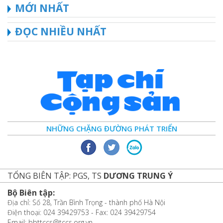
MỚI NHẤT
ĐỌC NHIỀU NHẤT
NHỮNG CHẶNG ĐƯỜNG PHÁT TRIỂN
TỔNG BIÊN TẬP: PGS, TS
DƯƠNG TRUNG Ý
Bộ Biên tập:
Địa chỉ: Số 28, Trần Bình Trọng - thành phố Hà Nội
Điện thoại: 024 39429753 - Fax: 024 39429754
Email: bbttccs@tccs.org.vn