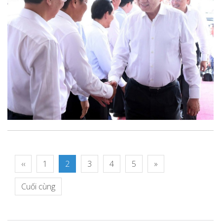
‹‹
1
2
3
4
5
»
Cuối cùng