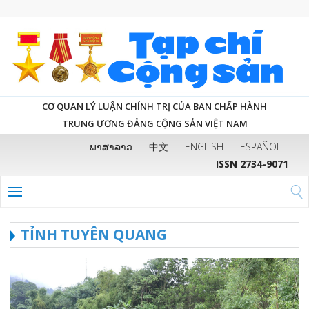
CƠ QUAN LÝ LUẬN CHÍNH TRỊ CỦA BAN CHẤP HÀNH
TRUNG ƯƠNG ĐẢNG CỘNG SẢN VIỆT NAM
ພາສາລາວ
中文
ENGLISH
ESPAÑOL
ISSN 2734-9071
TỈNH TUYÊN QUANG