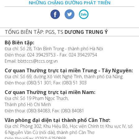
NHỮNG CHẶNG ĐƯỜNG PHÁT TRIỂN
TỔNG BIÊN TẬP: PGS, TS
DƯƠNG TRUNG Ý
Bộ Biên tập:
Địa chỉ: Số 28, Trần Bình Trọng - thành phố Hà Nội
Điện thoại: 024 39429753 - Fax: 024 39429754
Email: bbttccs@tccs.org.vn
Cơ quan Thường trực tại miền Trung - Tây Nguyên:
Địa chỉ: Số 69, đường Xô Viết Nghệ Tĩnh, thành phố Đà Nẵng
Điện thoại: (080) 51 301; Fax: (080) 51 303
Cơ quan Thường trực tại miền Nam:
Địa chỉ: Số 19 Phạm Ngọc Thạch,
Thành phố Hồ Chí Minh
Điện thoại: (080) 84083; Fax: (080) 84081
Văn phòng đại diện tại thành phố Cần Thơ:
Địa chỉ: Phòng 302, Khu Hiệu Bộ, Học viện Chính trị Khu vực IV, số
6 Nguyễn Văn Cừ (nối dài), thành phố Cần Thơ
Điện thoại/Fax: (0292) 6250868