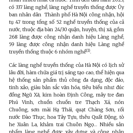
có 337 làng nghề, làng nghề truyền thống được Ủy
ban nhân dân Thành phố Hà Nội công nhận, hội
tụ 47 trong tổng số 52 nghề truyền thống của cả
nước, thuộc địa bàn 24/30 quận, huyện, thị xã, gồm
268 làng được công nhận danh hiệu Làng nghề,
59 làng được công nhận danh hiệu Làng nghề
(1)
truyền thống thuộc 6 nhóm nghề
.
Các làng nghề truyền thống của Hà Nội có lịch sử
lâu đời, hàm chứa giá trị sáng tạo cao, thể hiện qua
hệ thống sản phẩm thủ công đa dạng, độc đáo,
tinh xảo, giàu bản sắc văn hóa, tiêu biểu như: đúc
đồng Ngũ Xã, kim hoàn Định Công, mây tre đan
Phú Vinh, chuồn chuồn tre Thạch Xá, nón
Chuông, sơn mài Hạ Thái, quạt Chàng Sơn, rối
nước Đào Thục, hoa Tây Tựu, thêu Quất Động, tò
he Xuân La, khảm trai Chuôn Ngọ… Nhiều sản
phẩm làng nghề được xây dựng và công nhận