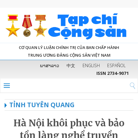
CƠ QUAN LÝ LUẬN CHÍNH TRỊ CỦA BAN CHẤP HÀNH
TRUNG ƯƠNG ĐẢNG CỘNG SẢN VIỆT NAM
ພາສາລາວ
中文
ENGLISH
ESPAÑOL
ISSN 2734-9071
TỈNH TUYÊN QUANG
Hà Nội khôi phục và bảo
tồn làng nghề truyền