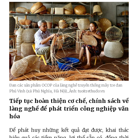
Đan các sản phẩm OCOP của làng nghề truyền thống mây tre đan
Phú Vinh (xã Phú Nghĩa, Hà Nội)_Ảnh: tuoitrethudo.vn
Tiếp tục hoàn thiện cơ chế, chính sách về
làng nghề để phát triển công nghiệp văn
hóa
Để phát huy những kết quả đạt được, khai thác
hiệu quả các tiềm năng, lợi thế sẵn có, đồng thời