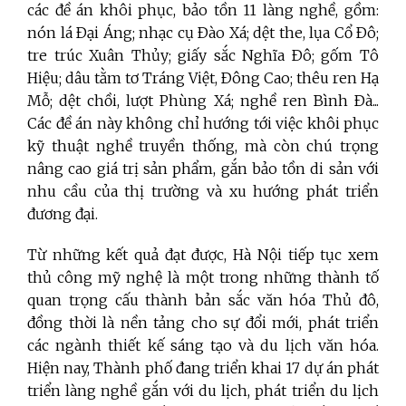
các đề án khôi phục, bảo tồn 11 làng nghề, gồm:
nón lá Ðại Áng; nhạc cụ Ðào Xá; dệt the, lụa Cổ Ðô;
tre trúc Xuân Thủy; giấy sắc Nghĩa Ðô; gốm Tô
Hiệu; dâu tằm tơ Tráng Việt, Ðông Cao; thêu ren Hạ
Mỗ; dệt chồi, lượt Phùng Xá; nghề ren Bình Ðà...
Các đề án này không chỉ hướng tới việc khôi phục
kỹ thuật nghề truyền thống, mà còn chú trọng
nâng cao giá trị sản phẩm, gắn bảo tồn di sản với
nhu cầu của thị trường và xu hướng phát triển
đương đại.
Từ những kết quả đạt được, Hà Nội tiếp tục xem
thủ công mỹ nghệ là một trong những thành tố
quan trọng cấu thành bản sắc văn hóa Thủ đô,
đồng thời là nền tảng cho sự đổi mới, phát triển
các ngành thiết kế sáng tạo và du lịch văn hóa.
Hiện nay, Thành phố đang triển khai 17 dự án phát
triển làng nghề gắn với du lịch, phát triển du lịch