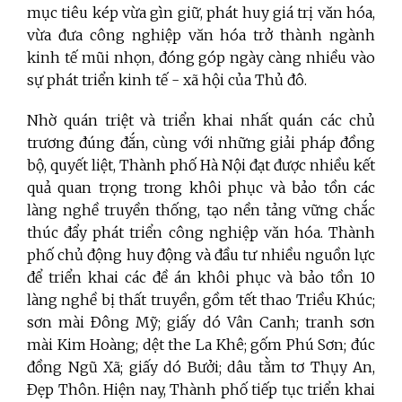
mục tiêu kép vừa gìn giữ, phát huy giá trị văn hóa,
vừa đưa công nghiệp văn hóa trở thành ngành
kinh tế mũi nhọn, đóng góp ngày càng nhiều vào
sự phát triển kinh tế - xã hội của Thủ đô.
Nhờ quán triệt và triển khai nhất quán các chủ
trương đúng đắn, cùng với những giải pháp đồng
bộ, quyết liệt, Thành phố Hà Nội đạt được nhiều kết
quả quan trọng trong khôi phục và bảo tồn các
làng nghề truyền thống, tạo nền tảng vững chắc
thúc đẩy phát triển công nghiệp văn hóa. Thành
phố chủ động huy động và đầu tư nhiều nguồn lực
để triển khai các đề án khôi phục và bảo tồn 10
làng nghề bị thất truyền, gồm tết thao Triều Khúc;
sơn mài Ðông Mỹ; giấy dó Vân Canh; tranh sơn
mài Kim Hoàng; dệt the La Khê; gốm Phú Sơn; đúc
đồng Ngũ Xã; giấy dó Bưởi; dâu tằm tơ Thụy An,
Ðẹp Thôn. Hiện nay, Thành phố tiếp tục triển khai