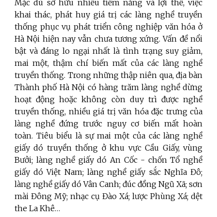
Mặc dù sở hữu nhiều tiềm năng và lợi thế, việc
khai thác, phát huy giá trị các làng nghề truyền
thống phục vụ phát triển công nghiệp văn hóa ở
Hà Nội hiện nay vẫn chưa tương xứng. Vấn đề nổi
bật và đáng lo ngại nhất là tình trạng suy giảm,
mai một, thậm chí biến mất của các làng nghề
truyền thống. Trong những thập niên qua, địa bàn
Thành phố Hà Nội có hàng trăm làng nghề dừng
hoạt động hoặc không còn duy trì được nghề
truyền thống, nhiều giá trị văn hóa đặc trưng của
làng nghề đứng trước nguy cơ biến mất hoàn
toàn. Tiêu biểu là sự mai một của các làng nghề
giấy dó truyền thống ở khu vực Cầu Giấy, vùng
Bưởi; làng nghề giấy dó An Cốc - chốn Tổ nghề
giấy dó Việt Nam; làng nghề giấy sắc Nghĩa Đô;
làng nghề giấy dó Vân Canh; đúc đồng Ngũ Xã; sơn
mài Đông Mỹ; nhạc cụ Đào Xá; lược Phùng Xá; dệt
the La Khê…