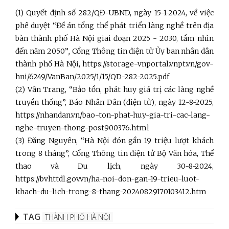
(1) Quyết định số 282/QĐ-UBND, ngày 15-1-2024, về việc
phê duyệt “Đề án tổng thể phát triển làng nghề trên địa
bàn thành phố Hà Nội giai đoạn 2025 - 2030, tầm nhìn
đến năm 2050”
,
Cổng Thông tin điện tử Ủy ban nhân dân
thành phố Hà Nội, https://storage-vnportal.vnpt.vn/gov-
hni/6249/VanBan/2025/1/15/QD-282-2025.pdf
(2) Vân Trang, “Bảo tồn, phát huy giá trị các làng nghề
truyền thống”, Báo Nhân Dân (điện tử), ngày 12-8-2025,
https://nhandan.vn/bao-ton-phat-huy-gia-tri-cac-lang-
nghe-truyen-thong-post900376.html
(3) Đăng Nguyên, “Hà Nội đón gần 19 triệu lượt khách
trong 8 tháng”, Cổng Thông tin điện tử Bộ Văn hóa, Thể
thao và Du lịch, ngày 30-8-2024,
https://bvhttdl.gov.vn/ha-noi-don-gan-19-trieu-luot-
khach-du-lich-trong-8-thang-20240829170103412.htm
TAG
THÀNH PHỐ HÀ NỘI