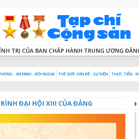
ÍNH TRỊ CỦA BAN CHẤP HÀNH TRUNG ƯƠNG ĐẢN
HÒNG - AN NINH - ĐỐI NGOẠI
THẾ GIỚI: VẤN ĐỀ - SỰ KIỆN
THỰC TIỄN - 
RÌNH ĐẠI HỘI XIII CỦA ĐẢNG