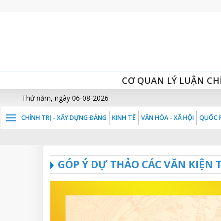
CƠ QUAN LÝ LUẬN CH
Thứ năm, ngày 06-08-2026
CHÍNH TRỊ - XÂY DỰNG ĐẢNG
KINH TẾ
VĂN HÓA - XÃ HỘI
QUỐC P
GÓP Ý DỰ THẢO CÁC VĂN KIỆN T