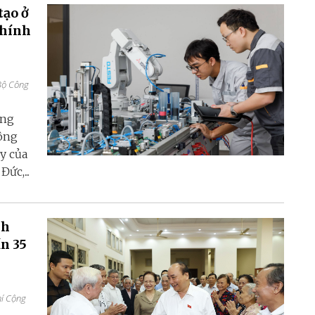
tạo ở
chính
Bộ Công
ứng
công
ậy của
ức,...
nh
ần 35
hí Cộng