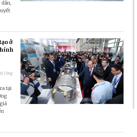
 dân,
quyết
tạo ở
chính
Bộ Công
a tại
ơng
giá
ền