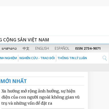
G CỘNG SẢN VIỆT NAM
ພາສາລາວ
中文
ENGLISH
ESPAÑOL
ISSN 2734-9071
KINH NGHIỆM
NGHIÊN CỨU - TRAO ĐỔI
THÔNG TIN LÝ LUẬN
MỚI NHẤT
Xu hướng mở rộng ảnh hưởng, sự hiện
diện của con người ngoài không gian vũ
trụ và những vấn đề đặt ra