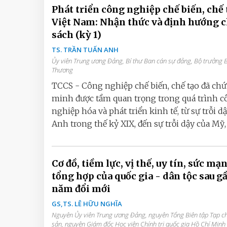
Phát triển công nghiệp chế biến, chế 
Việt Nam: Nhận thức và định hướng 
sách (kỳ 1)
TS. TRẦN TUẤN ANH
Ủy viên Trung ương Đảng, Bí thư Ban cán sự đảng, Bộ trưởng 
Thương
TCCS - Công nghiệp chế biến, chế tạo đã ch
minh được tầm quan trọng trong quá trình 
nghiệp hóa và phát triển kinh tế, từ sự trỗi d
Anh trong thế kỷ XIX, đến sự trỗi dậy của Mỹ, Đ
Cơ đồ, tiềm lực, vị thế, uy tín, sức mạ
tổng hợp của quốc gia - dân tộc sau g
năm đổi mới
GS,TS. LÊ HỮU NGHĨA
Nguyên Ủy viên Trung ương Đảng, nguyên Tổng Biên tập Tạp c
sản, nguyên Giám đốc Học viện Chính trị quốc gia Hồ Chí Minh