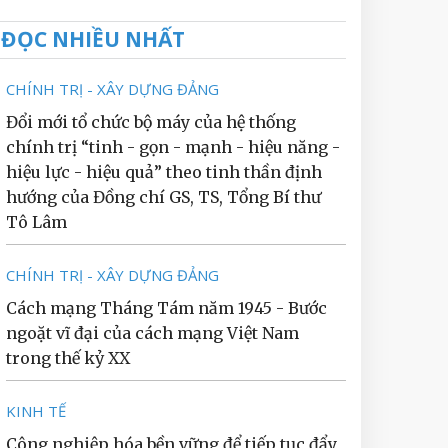
ĐỌC NHIỀU NHẤT
CHÍNH TRỊ - XÂY DỰNG ĐẢNG
Đổi mới tổ chức bộ máy của hệ thống
chính trị “tinh - gọn - mạnh - hiệu năng -
hiệu lực - hiệu quả” theo tinh thần định
hướng của Đồng chí GS, TS, Tổng Bí thư
Tô Lâm
CHÍNH TRỊ - XÂY DỰNG ĐẢNG
Cách mạng Tháng Tám năm 1945 - Bước
ngoặt vĩ đại của cách mạng Việt Nam
trong thế kỷ XX
KINH TẾ
Công nghiệp hóa bền vững để tiếp tục đẩy