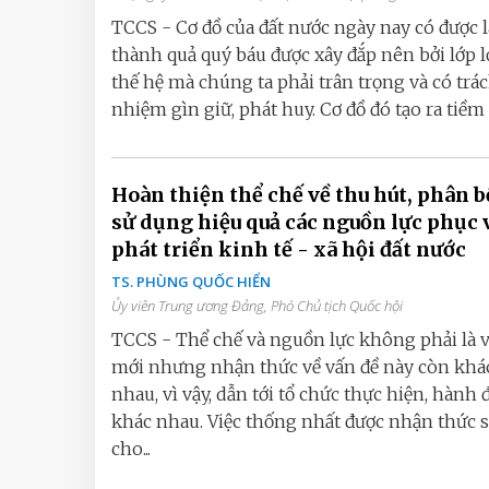
TCCS - Cơ đồ của đất nước ngày nay có được l
thành quả quý báu được xây đắp nên bởi lớp l
thế hệ mà chúng ta phải trân trọng và có trá
nhiệm gìn giữ, phát huy. Cơ đồ đó tạo ra tiềm l
Hoàn thiện thể chế về thu hút, phân b
sử dụng hiệu quả các nguồn lực phục 
phát triển kinh tế - xã hội đất nước
TS. PHÙNG QUỐC HIỂN
Ủy viên Trung ương Đảng, Phó Chủ tịch Quốc hội
TCCS - Thể chế và nguồn lực không phải là 
mới nhưng nhận thức về vấn đề này còn khá
nhau, vì vậy, dẫn tới tổ chức thực hiện, hành
khác nhau. Việc thống nhất được nhận thức s
cho...