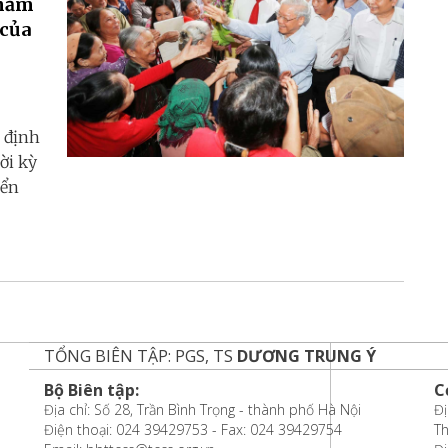
 nắm
 của
 định
ời kỳ
iển
TỔNG BIÊN TẬP: PGS, TS
DƯƠNG TRUNG Ý
Bộ Biên tập:
C
Địa chỉ: Số 28, Trần Bình Trọng - thành phố Hà Nội
Đị
Điện thoại: 024 39429753 - Fax: 024 39429754
T