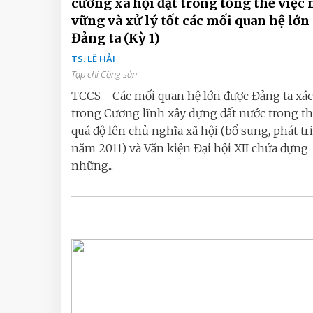
cương xã hội đặt trong tổng thể việc
vững và xử lý tốt các mối quan hệ lớn
Đảng ta (Kỳ 1)
TS. LÊ HẢI
Tạp chí Cộng sản
TCCS - Các mối quan hệ lớn được Đảng ta xác
trong Cương lĩnh xây dựng đất nước trong th
quá độ lên chủ nghĩa xã hội (bổ sung, phát tr
năm 2011) và Văn kiện Đại hội XII chứa đựng
những...