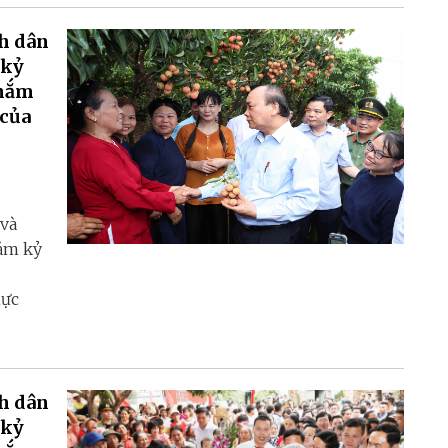
nh dân
 kỷ
 nắm
 của
 và
đảm kỷ
hực
nh dân
 kỷ