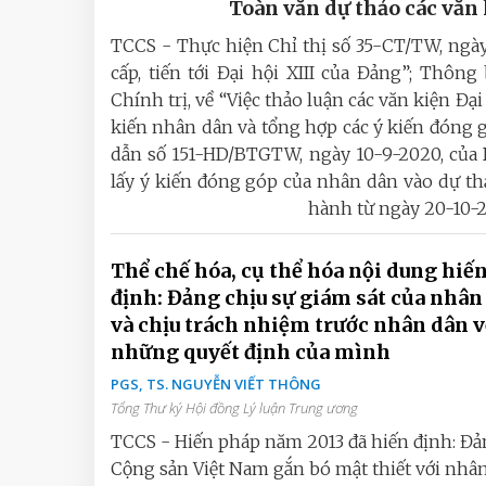
Toàn văn dự thảo các văn 
TCCS - Thực hiện Chỉ thị số 35-CT/TW, ngày 
cấp, tiến tới Đại hội XIII của Đảng”; Thôn
Chính trị, về “Việc thảo luận các văn kiện Đại 
kiến nhân dân và tổng hợp các ý kiến đóng g
dẫn số 151-HD/BTGTW, ngày 10-9-2020, của 
lấy ý kiến đóng góp của nhân dân vào dự thả
hành từ ngày 20-10-2
Thể chế hóa, cụ thể hóa nội dung hiế
định: Đảng chịu sự giám sát của nhân
và chịu trách nhiệm trước nhân dân v
những quyết định của mình
PGS, TS. NGUYỄN VIẾT THÔNG
Tổng Thư ký Hội đồng Lý luận Trung ương
TCCS - Hiến pháp năm 2013 đã hiến định: Đ
Cộng sản Việt Nam gắn bó mật thiết với nhân