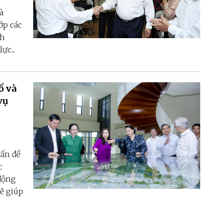
à
ớp các
ch
ực...
ổ và
vụ
vấn đề
c
 động
ẽ giúp