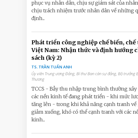
phục vụ nhân dân, chịu sự giám sát của nhân
chịu trách nhiệm trước nhân dân về những 
định...
Phát triển công nghiệp chế biến, chế 
Việt Nam: Nhận thức và định hướng 
sách (kỳ 2)
TS. TRẦN TUẤN ANH
Ủy viên Trung ương Đảng, Bí thư Ban cán sự đảng, Bộ trưởng 
Thương
TCCS - Bẫy thu nhập trung bình thường xảy r
các nền kinh tế đang phát triển - khi mức lư
tăng lên - trong khi khả năng cạnh tranh về 
giảm xuống, khó có thể cạnh tranh với các n
kinh...