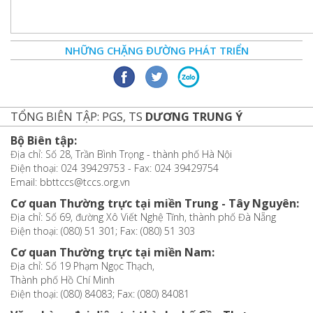
NHỮNG CHẶNG ĐƯỜNG PHÁT TRIỂN
TỔNG BIÊN TẬP: PGS, TS
DƯƠNG TRUNG Ý
Bộ Biên tập:
Địa chỉ: Số 28, Trần Bình Trọng - thành phố Hà Nội
Điện thoại: 024 39429753 - Fax: 024 39429754
Email: bbttccs@tccs.org.vn
Cơ quan Thường trực tại miền Trung - Tây Nguyên:
Địa chỉ: Số 69, đường Xô Viết Nghệ Tĩnh, thành phố Đà Nẵng
Điện thoại: (080) 51 301; Fax: (080) 51 303
Cơ quan Thường trực tại miền Nam:
Địa chỉ: Số 19 Phạm Ngọc Thạch,
Thành phố Hồ Chí Minh
Điện thoại: (080) 84083; Fax: (080) 84081