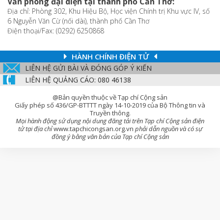
Văn phòng đại diện tại thành phố Cần Thơ:
Địa chỉ: Phòng 302, Khu Hiệu Bộ, Học viện Chính trị Khu vực IV, số
6 Nguyễn Văn Cừ (nối dài), thành phố Cần Thơ
Điện thoại/Fax: (0292) 6250868
HÀNH CHÍNH ĐIỆN TỬ
LIÊN HỆ GỬI BÀI VÀ ĐÓNG GÓP Ý KIẾN
LIÊN HỆ QUẢNG CÁO: 080 46138
@Bản quyền thuộc về Tạp chí Cộng sản
Giấy phép số 436/GP-BTTTT ngày 14-10-2019 của Bộ Thông tin và
Truyền thông.
Mọi hành động sử dụng nội dung đăng tải trên Tạp chí Cộng sản điện
tử tại địa chỉ
www.tapchicongsan.org.vn
phải dẫn nguồn và có sự
đồng ý bằng văn bản của Tạp chí Cộng sản