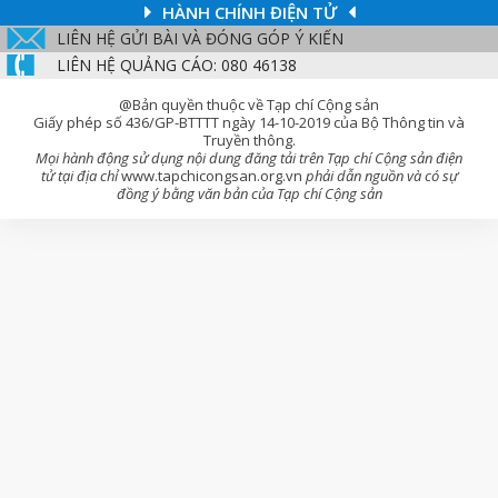
HÀNH CHÍNH ĐIỆN TỬ
LIÊN HỆ GỬI BÀI VÀ ĐÓNG GÓP Ý KIẾN
LIÊN HỆ QUẢNG CÁO: 080 46138
@Bản quyền thuộc về Tạp chí Cộng sản
Giấy phép số 436/GP-BTTTT ngày 14-10-2019 của Bộ Thông tin và
Truyền thông.
Mọi hành động sử dụng nội dung đăng tải trên Tạp chí Cộng sản điện
tử tại địa chỉ
www.tapchicongsan.org.vn
phải dẫn nguồn và có sự
đồng ý bằng văn bản của Tạp chí Cộng sản