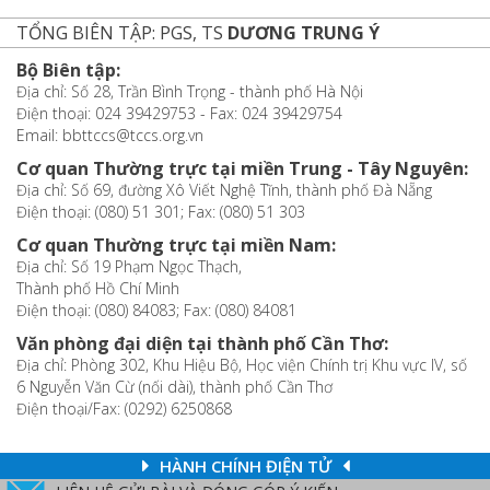
TỔNG BIÊN TẬP: PGS, TS
DƯƠNG TRUNG Ý
Bộ Biên tập:
Địa chỉ: Số 28, Trần Bình Trọng - thành phố Hà Nội
Điện thoại: 024 39429753 - Fax: 024 39429754
Email: bbttccs@tccs.org.vn
Cơ quan Thường trực tại miền Trung - Tây Nguyên:
Địa chỉ: Số 69, đường Xô Viết Nghệ Tĩnh, thành phố Đà Nẵng
Điện thoại: (080) 51 301; Fax: (080) 51 303
Cơ quan Thường trực tại miền Nam:
Địa chỉ: Số 19 Phạm Ngọc Thạch,
Thành phố Hồ Chí Minh
Điện thoại: (080) 84083; Fax: (080) 84081
Văn phòng đại diện tại thành phố Cần Thơ:
Địa chỉ: Phòng 302, Khu Hiệu Bộ, Học viện Chính trị Khu vực IV, số
6 Nguyễn Văn Cừ (nối dài), thành phố Cần Thơ
Điện thoại/Fax: (0292) 6250868
HÀNH CHÍNH ĐIỆN TỬ