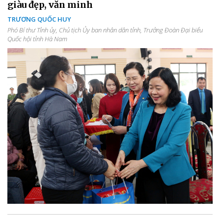
giàu đẹp, văn minh
TRƯƠNG QUỐC HUY
Phó Bí thư Tỉnh ủy, Chủ tịch Ủy ban nhân dân tỉnh, Trưởng Đoàn Đại biểu
Quốc hội tỉnh Hà Nam