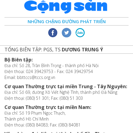
NHỮNG CHẶNG ĐƯỜNG PHÁT TRIỂN
TỔNG BIÊN TẬP: PGS, TS
DƯƠNG TRUNG Ý
Bộ Biên tập:
Địa chỉ: Số 28, Trần Bình Trọng - thành phố Hà Nội
Điện thoại: 024 39429753 - Fax: 024 39429754
Email: bbttccs@tccs.org.vn
Cơ quan Thường trực tại miền Trung - Tây Nguyên:
Địa chỉ: Số 69, đường Xô Viết Nghệ Tĩnh, thành phố Đà Nẵng
Điện thoại: (080) 51 301; Fax: (080) 51 303
Cơ quan Thường trực tại miền Nam:
Địa chỉ: Số 19 Phạm Ngọc Thạch,
Thành phố Hồ Chí Minh
Điện thoại: (080) 84083; Fax: (080) 84081