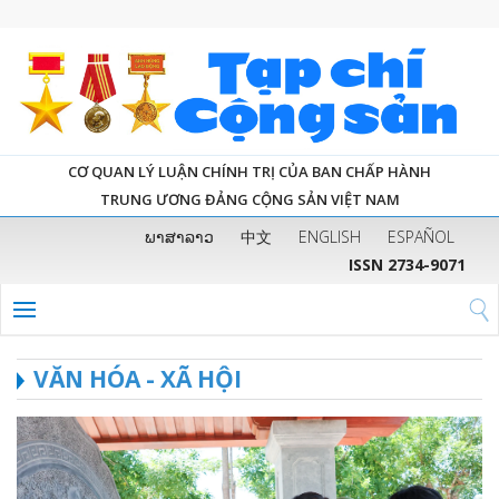
CƠ QUAN LÝ LUẬN CHÍNH TRỊ CỦA BAN CHẤP HÀNH
TRUNG ƯƠNG ĐẢNG CỘNG SẢN VIỆT NAM
ພາສາລາວ
中文
ENGLISH
ESPAÑOL
ISSN 2734-9071
VĂN HÓA - XÃ HỘI