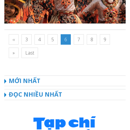
‹‹
3
4
5
6
7
8
9
»
Last
MỚI NHẤT
ĐỌC NHIỀU NHẤT