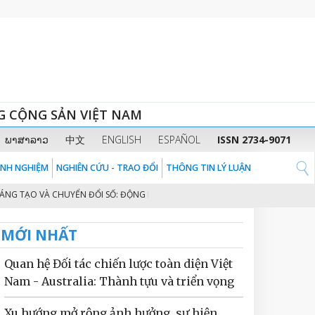
G CỘNG SẢN VIỆT NAM
ພາສາລາວ
中文
ENGLISH
ESPAÑOL
ISSN 2734-9071
KINH NGHIỆM
NGHIÊN CỨU - TRAO ĐỔI
THÔNG TIN LÝ LUẬN
ẠO VÀ CHUYỂN ĐỔI SỐ: ĐỘNG LỰC CHÍNH CHO MÔ HÌNH TĂNG TRƯỞNG MỚI 
MỚI NHẤT
Quan hệ Đối tác chiến lược toàn diện Việt
Nam - Australia: Thành tựu và triển vọng
Xu hướng mở rộng ảnh hưởng, sự hiện