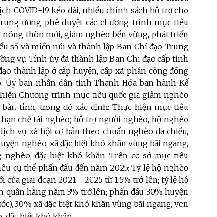
ịch COVID-19 kéo dài, nhiều chính sách hỗ trợ cho
Trung ương phê duyệt các chương trình mục tiêu
ng nông thôn mới, giảm nghèo bền vững, phát triển
iểu số và miền núi và thành lập Ban Chỉ đạo Trung
ờng vụ Tỉnh ủy đã thành lập Ban Chỉ đạo cấp tỉnh
 đạo thành lập ở cấp huyện, cấp xã; phân công đồng
ạo. Ủy ban nhân dân tỉnh Thanh Hóa ban hành Kế
 hiện Chương trình mục tiêu quốc gia giảm nghèo
 bàn tỉnh; trong đó xác định: Thực hiện mục tiêu
 hạn chế tái nghèo; hỗ trợ người nghèo, hộ nghèo
 dịch vụ xã hội cơ bản theo chuẩn nghèo đa chiều,
 huyện nghèo, xã đặc biệt khó khăn vùng bãi ngang,
ng nghèo, đặc biệt khó khăn. Trên cơ sở mục tiêu
iêu cụ thể phấn đấu đến năm 2025: Tỷ lệ hộ nghèo
của giai đoạn 2021 - 2025 từ 1,5% trở lên; tỷ lệ hộ
nh quân hằng năm 3% trở lên; phấn đấu 30% huyện
c), 30% xã đặc biệt khó khăn vùng bãi ngang, ven
, đặc biệt khó khăn.