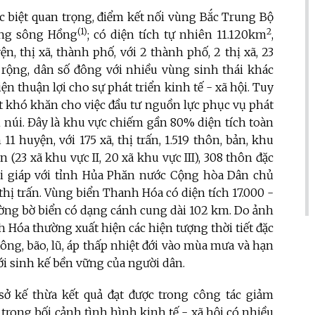
c biệt quan trọng, điểm kết nối vùng Bắc Trung Bộ
(1)
2
ằng sông Hồng
; có diện tích tự nhiên 11.120km
,
ện, thị xã, thành phố, với 2 thành phố, 2 thị xã, 23
n rộng, dân số đông với nhiều vùng sinh thái khác
n thuận lợi cho sự phát triển kinh tế - xã hội. Tuy
t khó khăn cho việc đầu tư nguồn lực phục vụ phát
ền núi. Đây là khu vực chiếm gần 80% diện tích toàn
n 11 huyện, với 175 xã, thị trấn, 1.519 thôn, bản, khu
(23 xã khu vực II, 20 xã khu vực III), 308 thôn đặc
ới giáp với tỉnh Hủa Phăn nước Cộng hòa Dân chủ
thị trấn. Vùng biển Thanh Hóa có diện tích 17.000 -
, đường bờ biển có dạng cánh cung dài 102 km. Do ảnh
 Hóa thường xuất hiện các hiện tượng thời tiết đặc
ông, bão, lũ, áp thấp nhiệt đới vào mùa mưa và hạn
 sinh kế bền vững của người dân.
 sở kế thừa kết quả đạt được trong công tác giảm
trong bối cảnh tình hình kinh tế - xã hội có nhiều