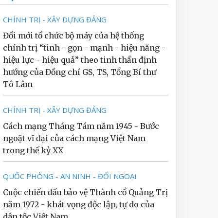
CHÍNH TRỊ - XÂY DỰNG ĐẢNG
Đổi mới tổ chức bộ máy của hệ thống
chính trị “tinh - gọn - mạnh - hiệu năng -
hiệu lực - hiệu quả” theo tinh thần định
hướng của Đồng chí GS, TS, Tổng Bí thư
Tô Lâm
CHÍNH TRỊ - XÂY DỰNG ĐẢNG
Cách mạng Tháng Tám năm 1945 - Bước
ngoặt vĩ đại của cách mạng Việt Nam
trong thế kỷ XX
QUỐC PHÒNG - AN NINH - ĐỐI NGOẠI
Cuộc chiến đấu bảo vệ Thành cổ Quảng Trị
năm 1972 - khát vọng độc lập, tự do của
dân tộc Việt Nam