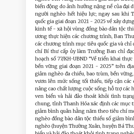
biến động do ảnh hưởng nặng nề của đại d
người nghèo hết hiệu lực; ngay sau khi 
quốc gia giai đoạn 2021 - 2025 về xây dự
kinh tế - xã hội vùng đồng bào dân tộc th
ương thực hiện các chương trình, Ban Thư
các chương trình mục tiêu quốc gia và chỉ
chí Bí thư cấp ủy làm Trưởng Ban chỉ đ
hoạch số 77/KH-UBND “Về triển khai thực
bền vững giai đoạn 2021 - 2025” trên địa
giảm nghèo đa chiều, bao trùm, bền vững,
vươn lên mức sống tối thiểu, tiếp cận các
nâng cao chất lượng cuộc sống; hỗ trợ các
ven biển và hải đảo thoát khỏi tình trạ
chung, tỉnh Thanh Hóa xác định các mục t
giảm bình quân hằng năm theo tiêu chí mới 
nghèo đồng bào dân tộc thiểu số giảm bì
nghèo (huyện Thường Xuân, huyện Bá Thướ
biển và hải đảo thoát khỏi tình trạng nghèo