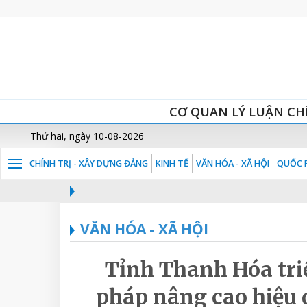
CƠ QUAN LÝ LUẬN CH
Thứ hai, ngày 10-08-2026
CHÍNH TRỊ - XÂY DỰNG ĐẢNG
KINH TẾ
VĂN HÓA - XÃ HỘI
QUỐC P
VĂN HÓA - XÃ HỘI
Tỉnh Thanh Hóa triể
pháp nâng cao hiệu 