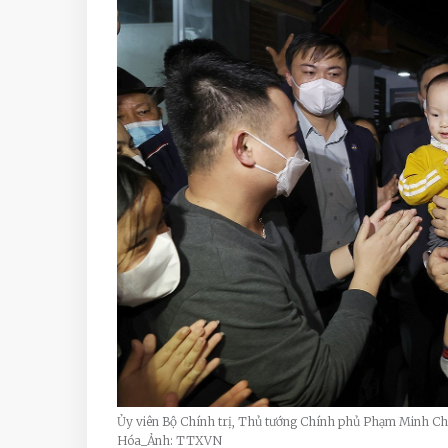
Ủy viên Bộ Chính trị, Thủ tướng Chính phủ Phạm Minh C
Hóa_Ảnh: TTXVN