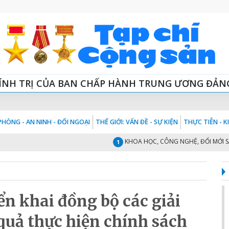
ÍNH TRỊ CỦA BAN CHẤP HÀNH TRUNG ƯƠNG ĐẢN
HÒNG - AN NINH - ĐỐI NGOẠI
THẾ GIỚI: VẤN ĐỀ - SỰ KIỆN
THỰC TIỄN - 
KHOA HỌC, CÔNG NGHỆ, ĐỔI MỚI SÁNG T
1
n khai đồng bộ các giải
quả thực hiện chính sách