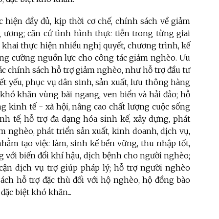
c hiện đầy đủ, kịp thời cơ chế, chính sách về giảm
ương; căn cứ tình hình thực tiễn trong từng giai
 khai thực hiện nhiều nghị quyết, chương trình, kế
tăng cường nguồn lực cho công tác giảm nghèo. Ưu
các chính sách hỗ trợ giảm nghèo, như hỗ trợ đầu tư
iết yếu, phục vụ dân sinh, sản xuất, lưu thông hàng
 khó khăn vùng bãi ngang, ven biển và hải đảo; hỗ
ng kinh tế - xã hội, nâng cao chất lượng cuộc sống
nh tế; hỗ trợ đa dạng hóa sinh kế, xây dựng, phát
m nghèo, phát triển sản xuất, kinh doanh, dịch vụ,
nhằm tạo việc làm, sinh kế bền vững, thu nhập tốt,
g với biến đổi khí hậu, dịch bệnh cho người nghèo;
 cận dịch vụ trợ giúp pháp lý; hỗ trợ người nghèo
sách hỗ trợ đặc thù đối với hộ nghèo, hộ đồng bào
đặc biệt khó khăn...