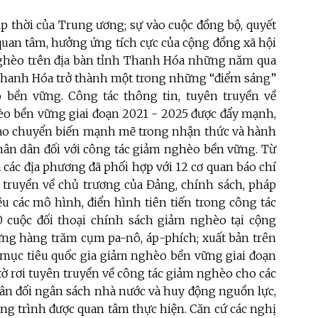
kịp thời của Trung ương; sự vào cuộc đồng bộ, quyết
ự quan tâm, hưởng ứng tích cực của cộng đồng xã hội
 nghèo trên địa bàn tỉnh Thanh Hóa những năm qua
a Thanh Hóa trở thành một trong những “điểm sáng”
 bền vững. Công tác thông tin, tuyên truyền về
èo bền vững giai đoạn 2021 - 2025 được đẩy mạnh,
 tạo chuyển biến mạnh mẽ trong nhận thức và hành
nhân dân đối với công tác giảm nghèo bền vững. Từ
các địa phương đã phối hợp với 12 cơ quan báo chí
n truyền về chủ trương của Đảng, chính sách, pháp
ệu các mô hình, điển hình tiên tiến trong công tác
0 cuộc đối thoại chính sách giảm nghèo tại cộng
dựng hàng trăm cụm pa-nô, áp-phích; xuất bản trên
 mục tiêu quốc gia giảm nghèo bền vững giai đoạn
tờ rơi tuyên truyền về công tác giảm nghèo cho các
 cân đối ngân sách nhà nước và huy động nguồn lực,
ng trình được quan tâm thực hiện. Căn cứ các nghị