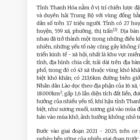
Tỉnh Thanh Hóa nằm ở vị trí chiến lược đặ
và duyên hải Trung Bộ với vùng đồng b
dân số trên 3,7 triệu người. Tỉnh có 27 huy
(2)
huyện, 559 xã, phường, thị trấn
. Địa bà
nhau đã trở thành một trong những điều kiệ
nhiên, những yếu tố này cũng gây không í
triển kinh tế - xã hội, nhất là khu vực mi
tỉnh, địa hình chia cắt, trải dài trên địa bà
phố, trong đó có 43 xã thuộc vùng khó khăn 
biệt khó khăn; có 213,6km đường biên gi
Nhân dân Lào dọc theo địa phận của 16 xã, 
2
18.000km
, gấp 1,6 lần diện tích đất liền
hưởng của nhiều yếu tố, khí hậu tỉnh Thanh
biệt, như sương muối, sương giá vào mùa đ
hán vào mùa khô, ảnh hưởng không nhỏ tới
Bước vào giai đoạn 2021 - 2025, trên cơ
nghèo bền vững của nhiều giai đoạn trước; 