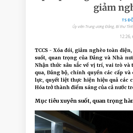
giảm ng
TS Đ
Ủy viên Trung ương Đảng, Bí thư Tỉn
12:26,
TCCS - Xóa đói, giảm nghèo toàn diện
suốt, quan trọng của Đảng và Nhà nước
Nhận thức sâu sắc về vị trí, vai trò 
qua, Đảng bộ, chính quyền các cấp và
lực, quyết liệt thực hiện hiệu quả cá
Hóa trở thành điểm sáng của cả nước t
Mục tiêu xuyên suốt, quan trọng hà