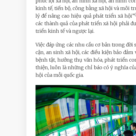
phúc lợi xã hội, an ninh xã hội, an ninh co
kinh tế, tiến bộ, công bằng xã hội và môi t
lý để nâng cao hiệu quả phát triển xã hội”
các thành quả của phát triển xã hội phải 
triển kinh tế và ngược lại.
Việc đáp ứng các nhu cầu cơ bản trong đời s
cận, an sinh xã hội, các điều kiện bảo đảm
bệnh tật, hưởng thụ văn hóa, phát triển co
thiện, luôn là những chỉ báo có ý nghĩa của
hội của mỗi quốc gia.