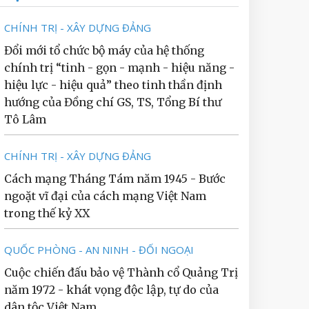
CHÍNH TRỊ - XÂY DỰNG ĐẢNG
Đổi mới tổ chức bộ máy của hệ thống
chính trị “tinh - gọn - mạnh - hiệu năng -
hiệu lực - hiệu quả” theo tinh thần định
hướng của Đồng chí GS, TS, Tổng Bí thư
Tô Lâm
CHÍNH TRỊ - XÂY DỰNG ĐẢNG
Cách mạng Tháng Tám năm 1945 - Bước
ngoặt vĩ đại của cách mạng Việt Nam
trong thế kỷ XX
QUỐC PHÒNG - AN NINH - ĐỐI NGOẠI
Cuộc chiến đấu bảo vệ Thành cổ Quảng Trị
năm 1972 - khát vọng độc lập, tự do của
dân tộc Việt Nam