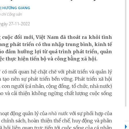
HỊ HƯƠNG GIANG
 chí Cộng sản
 ngày 27-11-2022
cuộc đổi mới, Việt Nam đã thoát ra khỏi tình
ang phát triển có thu nhập trung bình, kinh tế
o đảm hưởng lợi từ quá trình phát triển,
quản
iệc thực hiện tiến bộ và công bằng xã hội.
i
có mối quan hệ chặt chẽ với phát triển và quản lý
m tạo nên sự phát triển bền vững. Phát triển xã hội
nh con người (cá nhân, cộng đồng, tổ chức, nhà nước)
o và cải thiện không ngừng chất lượng cuộc sống
 hoạt động quản lý của
nhà nước
với sự phối hợp của
hính sách, hoàn thiện thể chế, huy động và phân
ã hội liên quan trực tiếp tới cuộc sống của cá nhân