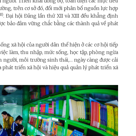
n người. Triển khai đồng bộ, toàn diện các mục tiêu
rường, trên cơ sở đó, đổi mới phân bổ nguồn lực hợp
(8)
. Đại hội Đảng lần thứ XII và XIII đều khẳng định
được bảo đảm vững chắc bằng các thành quả về phát
ống xã hội của người dân thể hiện ở các cơ hội tiếp
 việc làm, thu nhập, mức sống, học tập, phòng ngừa
n người, môi trường sinh thái,… ngày càng được cải
 phát triển xã hội và hiệu quả quản lý phát triển xã