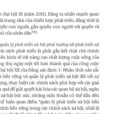
ến Đại hội XI (năm 2011), Đảng ta nhấn mạnh quan
là trung tâm của chiến lược phát triển, đồng thời là
quyền con người, gắn quyền con người với quyền và
(5)
 chủ của nhân dân”
.
quản lý phát triển xã hội phải hướng tới phát triển xã
ính sách phát triển là phải gắn kết chặt chẽ chính
riển kinh tế với nâng cao chất lượng cuộc sống của
g thụ ngày một tốt hơn thành quả của công cuộc
Đại hội XII của Đảng xác định: 1- Nhận thức sâu sắc
ội bền vững và quản lý phát triển xã hội đối với sự
ựng, thực hiện các chính sách phù hợp với các giai
u quả để giải quyết hài hòa các quan hệ xã hội, ngăn
ề xã hội bức xúc, những mâu thuẫn có thể dẫn đến
thể hiện quan điểm “quản lý phát triển xã hội bền
“tính bền vững trong các chính sách xã hội, nhất là