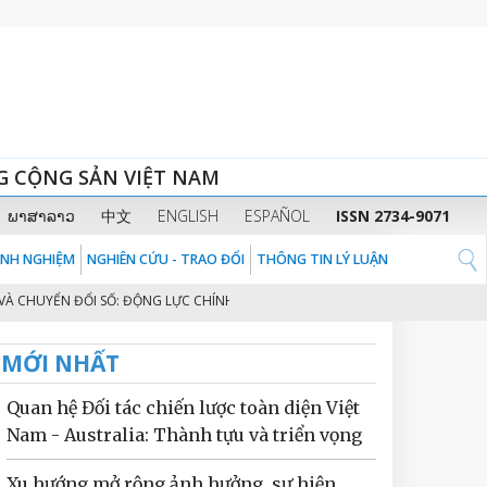
G CỘNG SẢN VIỆT NAM
ພາສາລາວ
中文
ENGLISH
ESPAÑOL
ISSN 2734-9071
KINH NGHIỆM
NGHIÊN CỨU - TRAO ĐỔI
THÔNG TIN LÝ LUẬN
UYỂN ĐỔI SỐ: ĐỘNG LỰC CHÍNH CHO MÔ HÌNH TĂNG TRƯỞNG MỚI NÂNG TẦM
MỚI NHẤT
Quan hệ Đối tác chiến lược toàn diện Việt
Nam - Australia: Thành tựu và triển vọng
Xu hướng mở rộng ảnh hưởng, sự hiện