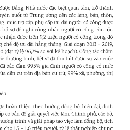
được Đảng, Nhà nước đặc biệt quan tâm, trở thành
uyên suốt từ Trung ương đến các làng, bản, thôn,
g; mức trợ cấp, phụ cấp ưu đãi người có công được
ản hồ sơ đề nghị công nhận người có công còn tồn
c nhận được trên 9,2 triệu người có công, trong đó
g chế độ ưu đãi hằng tháng. Giai đoạn 2013 - 2019,
ở (đạt tỷ lệ 96,7%
so với kế hoạch).
Công tác chăm
ác thương binh, liệt sĩ đã thu hút được sự vào cuộc
, đã bảo đảm 99,5% gia đình người có công có mức
a dân cư trên địa bàn cư trú; 99% xã, phường, thị
hèo
ợc hoàn thiện, theo hướng đồng bộ, hiện đại, định
p cơ bản để giải quyết việc làm. Chính phủ, các bộ,
ương trình và giải pháp tạo việc làm đồng bộ, tích
m cho 1,5 - 1,6 triệu người, tỷ lệ thất nghiệp chung