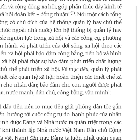
ời và cộng đồng xã hội, góp phần thúc đẩy kinh tế
(1)
 xã hội đoàn kết - đồng thuận”
. N
ói một cách tổng
 động có chủ đích của hệ thống quản lý hay chủ thể
ổ chức ngoài nhà nước) lên hệ thống bị quản lý hay
 các nguồn lực trong xã hội và các công cụ, phương
 hành và phát triển của đời sống xã hội theo các
riển xã hội phải bảo đảm công bằng, tiến bộ và bình
n xã hội phải thật sự bảo đảm phát triển chất lượng
hủ thể phát triển xã hội.
Về mục tiêu
, quản lý phát
tiết các quan hệ xã hội; hoàn thiện các thiết chế xã
hần cho nhân dân; bảo đảm cho con người được phát
àu, nước mạnh, dân chủ, công bằng, văn minh”.
i đầu tiên nêu rõ mục tiêu giải phóng dân tộc gắn
riển, hướng tới cuộc sống tự do, hạnh phúc của nhân
inh được Đảng và Nhà nước ta quán triệt trong các
 từ khi thành lập Nhà nước Việt Nam Dân chủ Cộng
ghĩa Việt Nam) đến nay. Đảng ta luôn nhất quán quan