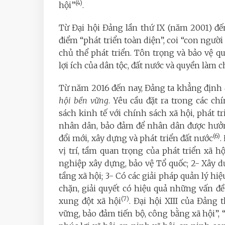
(4)
hội”
.
Từ Đại hội Đảng lần thứ IX (năm 2001) đ
điểm
“phát triển toàn diện”, coi “con người 
chủ thể phát triển. Tôn trọng và bảo vệ 
lợi ích của dân tộc, đất nước và quyền làm
Từ năm 2016 đến nay, Đảng ta khẳng định
hội bền vững
. Yêu cầu đặt ra trong các ch
sách kinh tế với chính sách xã hội, phát t
nhân dân, bảo đảm để nhân dân được hưởn
(6)
đổi mới, xây dựng và phát triển đất nước
.
vị trí, tầm quan trọng của phát triển xã h
nghiệp xây dựng, bảo vệ Tổ quốc; 2- Xây d
tầng xã hội; 3- Có các giải pháp quản lý hiệ
chặn, giải quyết có hiệu quả những vấn đ
(7)
xung đột xã hội
. Đại hội XIII của Đảng 
vững, bảo đảm tiến bộ, công bằng xã hội”, 