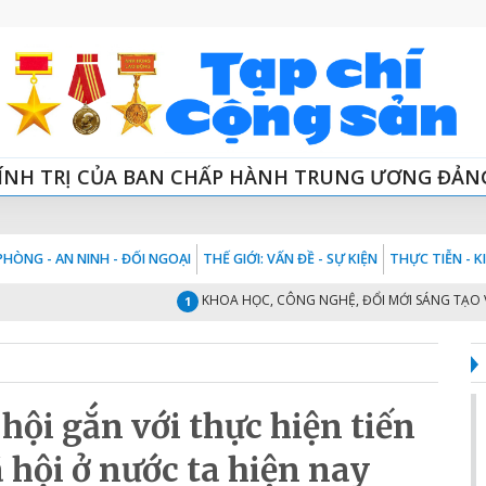
ÍNH TRỊ CỦA BAN CHẤP HÀNH TRUNG ƯƠNG ĐẢN
HÒNG - AN NINH - ĐỐI NGOẠI
THẾ GIỚI: VẤN ĐỀ - SỰ KIỆN
THỰC TIỄN - 
KHOA HỌC, CÔNG NGHỆ, ĐỔI MỚI SÁNG TẠO VÀ CH
1
hội gắn với thực hiện tiến
 hội ở nước ta hiện nay