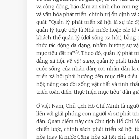
và cộng đồng, bảo đảm an sinh cho con ngư
và văn hóa phát triển, chính trị ổn định và
quát: “Quản lý phát triển xã hội là sự tác
quản lý (trực tiếp là Nhà nước hoặc các t
khách thể quản lý (đời sống xã hội), bằng
thức tác động đa dạng, nhằm hướng sự vận
(2)
mục tiêu đặt ra”
. Theo đó, q
uản lý phát t
đẳng xã hội.
Về nội dung
, quản lý phát triể
cuộc sống của nhân dân; coi nhân dân là c
triển xã hội phải hướng đến
mục tiêu điều 
hội; nâng cao đời sống vật chất và tinh t
triển toàn diện;
thực hiện mục tiêu “dân gi
Ở Việt Nam, Chủ tịch Hồ Chí Minh là ngườ
liền với giải phóng con người vì sự phát t
dân. Quan điểm này của Chủ tịch Hồ Chí M
chiến lược, chính sách phát triển xã hội
hòa (nay là nước Cộng hòa xã hội chủ n