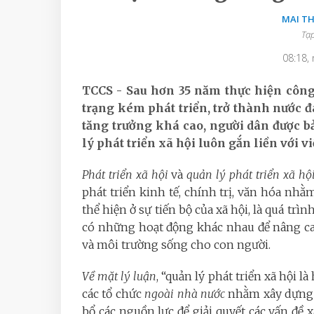
MAI T
Tạp
08:18,
TCCS - Sau hơn 35 năm thực hiện công 
trạng kém phát triển, trở thành nước đ
tăng trưởng khá cao, người dân được bả
lý phát triển xã hội luôn gắn liền với v
Phát triển xã hội
và
quản lý phát triển xã hộ
phát triển kinh tế, chính trị, văn hóa nhằ
thể hiện ở sự tiến bộ của xã hội, là quá trì
có những hoạt động khác nhau để nâng ca
và môi trường sống cho con người.
V
ề mặt lý luận
,
“quản lý phát triển xã hội
là
các tổ chức
ngoài nhà nước
nhằm xây dựng c
bổ các nguồn lực để giải quyết các vấn đề x