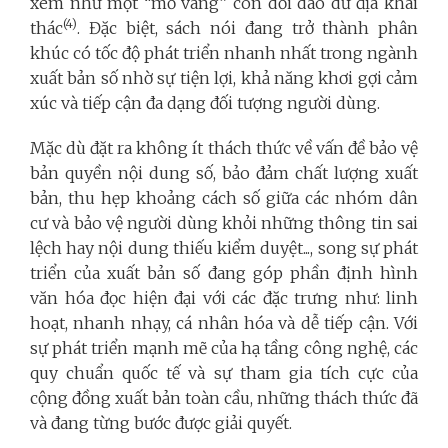
xem như một “mỏ vàng” còn dồi dào dư địa khai
(4)
thác
. Đặc biệt, sách nói đang trở thành phân
khúc có tốc độ phát triển nhanh nhất trong ngành
xuất bản số nhờ sự tiện lợi, khả năng khơi gợi cảm
xúc và tiếp cận đa dạng đối tượng người dùng.
Mặc dù đặt ra không ít thách thức về vấn đề bảo vệ
bản quyền nội dung số, bảo đảm chất lượng xuất
bản, thu hẹp khoảng cách số giữa các nhóm dân
cư và bảo vệ người dùng khỏi những thông tin sai
lệch hay nội dung thiếu kiểm duyệt..., song sự phát
triển của xuất bản số đang góp phần định hình
văn hóa đọc hiện đại với các đặc trưng như: linh
hoạt, nhanh nhạy, cá nhân hóa và dễ tiếp cận. Với
sự phát triển mạnh mẽ của hạ tầng công nghệ, các
quy chuẩn quốc tế và sự tham gia tích cực của
cộng đồng xuất bản toàn cầu, những thách thức đã
và đang từng bước được giải quyết.