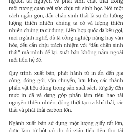
nguồn tài nguyên và phát sinh chất thải trong
mối tương quan với sức chịu tải sinh học. Nói một
cách ngắn gọn, dấu chân sinh thái là sự đo lường
lượng thiên nhiên chúng ta có và lượng thiên
nhiên chúng ta sử dụng. Liên hợp quốc đã kêu gọi,
mọi ngành nghề, dù là công nghiệp nặng hay văn
hóa, đều cần chịu trách nhiệm với “dấu chân sinh
thái” mà mình để lại. Xuất bản không nằm ngoài
mối liên hệ đó.
Quy trình xuất bản, phát hành từ in ấn đến gia
công, đóng gói, vận chuyển, lưu kho; các thành
phần vật liệu dùng trong sản xuất sách từ giấy đến
mực in đã và đang góp phần làm tiêu hao tài
nguyên thiên nhiên, đồng thời tạo ra khí thải, rác
thải và phát thải carbon lớn.
Ngành xuất bản sử dụng một lượng giấy rất lớn,
được làm từ bột gỗ, do đó gián tiếp tiêu thụ tài