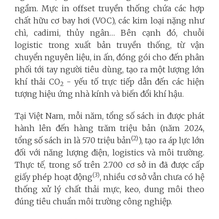
ngầm. Mực in offset truyền thống chứa các hợp
chất hữu cơ bay hơi (VOC), các kim loại nặng như
chì, cadimi, thủy ngân… Bên cạnh đó, chuỗi
logistic trong xuất bản truyền thống, từ vận
chuyển nguyên liệu, in ấn, đóng gói cho đến phân
phối tới tay người tiêu dùng, tạo ra một lượng lớn
khí thải CO
- yếu tố trực tiếp dẫn đến các hiện
2
tượng hiệu ứng nhà kính và biến đổi khí hậu.
Tại Việt Nam, mỗi năm, tổng số sách in được phát
hành lên đến hàng trăm triệu bản (năm 2024,
(2)
tổng số sách in là 570 triệu bản
), tạo ra áp lực lớn
đối với năng lượng điện, logistics và môi trường.
Thực tế, trong số trên 2.700 cơ sở in đã được cấp
(3)
giấy phép hoạt động
, nhiều cơ sở vẫn chưa có hệ
thống xử lý chất thải mực, keo, dung môi theo
đúng tiêu chuẩn môi trường công nghiệp.