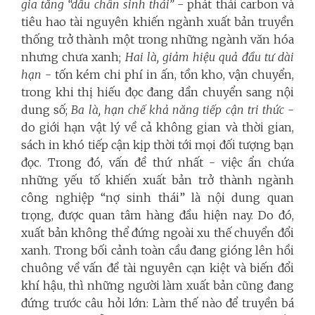
gia tăng “
dấu chân sinh thái
”
- phát thải carbon và
tiêu hao tài nguyên khiến ngành xuất bản truyền
thống trở thành một trong những ngành văn hóa
nhưng chưa xanh;
Hai là,
giảm hiệu quả đầu tư dài
hạn
- tốn kém chi phí in ấn, tồn kho, vận chuyển,
trong khi thị hiếu đọc đang dần chuyển sang nội
dung số;
Ba là,
hạn chế khả năng tiếp cận tri thức
-
do giới hạn vật lý về cả không gian và thời gian,
sách in khó tiếp cận kịp thời tới mọi đối tượng bạn
đọc. Trong đó, vấn đề thứ nhất - việc ẩn chứa
những yếu tố khiến xuất bản trở thành ngành
công nghiệp “nợ sinh thái” là nội dung quan
trọng, được quan tâm hàng đầu hiện nay. Do đó,
xuất bản không thể đứng ngoài xu thế chuyển đổi
xanh. Trong bối cảnh toàn cầu đang gióng lên hồi
chuông về vấn đề tài nguyên cạn kiệt và biến đổi
khí hậu, thì những người làm xuất bản cũng đang
đứng trước câu hỏi lớn: Làm thế nào để truyền bá