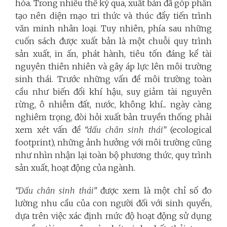
hóa. Trong nhiều thế kỷ qua, xuất bản đã góp phần
tạo nên diện mạo tri thức và thúc đẩy tiến trình
văn minh nhân loại. Tuy nhiên, phía sau những
cuốn sách được xuất bản là một chuỗi quy trình
sản xuất, in ấn, phát hành, tiêu tốn đáng kể tài
nguyên thiên nhiên và gây áp lực lên môi trường
sinh thái. Trước những vấn đề môi trường toàn
cầu như biến đổi khí hậu, suy giảm tài nguyên
rừng, ô nhiễm đất, nước, không khí... ngày càng
nghiêm trọng, đòi hỏi xuất bản truyền thống phải
xem xét vấn đề
“
dấu chân sinh thái
”
(ecological
footprint), những ảnh hưởng với môi trường cũng
như nhìn nhận lại toàn bộ phương thức, quy trình
sản xuất, hoạt động của ngành.
“Dấu chân sinh thái”
được xem là một chỉ số đo
lường nhu cầu của con người đối với sinh quyển,
dựa trên việc xác định mức độ hoạt động sử dụng