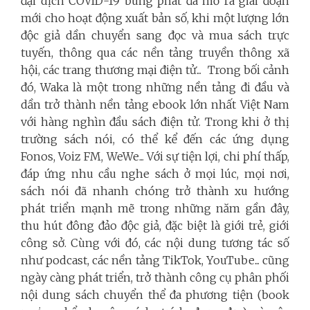
đại dịch COVID-19 bùng phát đã mở ra giai đoạn
mới cho hoạt động xuất bản số, khi một lượng lớn
độc giả dần chuyển sang đọc và mua sách trực
tuyến, thông qua các nền tảng truyền thông xã
hội, các trang thương mại điện tử... Trong bối cảnh
đó, Waka là một trong những nền tảng đi đầu và
dần trở thành nền tảng ebook lớn nhất Việt Nam
với hàng nghìn đầu sách điện tử. Trong khi ở thị
trường sách nói, có thể kể đến các ứng dụng
Fonos, Voiz FM, WeWe... Với sự tiện lợi, chi phí thấp,
đáp ứng nhu cầu nghe sách ở mọi lúc, mọi nơi,
sách nói đã nhanh chóng trở thành xu hướng
phát triển mạnh mẽ trong những năm gần đây,
thu hút đông đảo độc giả, đặc biệt là giới trẻ, giới
công sở. Cùng với đó, các nội dung tương tác số
như podcast, các nền tảng TikTok, YouTube... cũng
ngày càng phát triển, trở thành công cụ phân phối
nội dung sách chuyển thể đa phương tiện (book