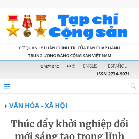
CƠ QUAN LÝ LUẬN CHÍNH TRỊ CỦA BAN CHẤP HÀNH
TRUNG ƯƠNG ĐẢNG CỘNG SẢN VIỆT NAM
ພາສາລາວ
中文
ENGLISH
ESPAÑOL
ISSN 2734-9071
VĂN HÓA - XÃ HỘI
Thúc đẩy khởi nghiệp đổi
mới sáng tạo trong lĩnh