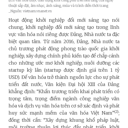
lịch văn hóa được dàn dựng khá công phu trên nền tảng của nghệ
thuật sắp đặt, âm nhạc, ánh sáng, múa và trình diễn thời trang
_Nguồn: vietnam.vnanet.vn
Hoạt động khởi nghiệp đổi mới sáng tạo nói
chung, khởi nghiệp đổi mới sáng tạo trong lĩnh
vực văn hóa nói riêng được Đảng, Nhà nước ta đặc
biệt quan tâm. Từ năm 2016, Đảng, Nhà nước ta
chủ trương phát động phong trào quốc gia khởi
nghiệp, xây dựng chính phủ kiến tạo để chắp cánh
cho những ước mơ khởi nghiệp, nuôi dưỡng các
startup kỳ lân (startup được định giá trên 1 tỷ
USD). Để văn hóa trở thành nguồn lực cho sự phát
triển đất nước, Văn kiện Đại hội XIII của Đảng
khẳng định: “Khẩn trương triển khai phát triển có
trọng tâm, trọng điểm ngành công nghiệp văn
hóa và dịch vụ văn hóa trên cơ sở xác định và phát
(2)
huy sức mạnh mềm của văn hóa Việt Nam”
;
đồng thời cần: “Xây dựng khung khổ pháp luật,
môi trường thuận lợi thúc đẩy phát triển, khởi