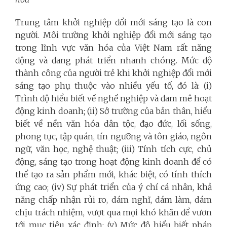
Trung tâm khởi nghiệp đổi mới sáng tạo là con
người. Môi trường khởi nghiệp đổi mới sáng tạo
trong lĩnh vực văn hóa của Việt Nam rất năng
động và đang phát triển nhanh chóng. Mức độ
thành công của người trẻ khi khởi nghiệp đổi mới
sáng tạo phụ thuộc vào nhiều yếu tố, đó là: (i)
Trình độ hiểu biết về nghề nghiệp và đam mê hoạt
động kinh doanh; (ii) Sở trường của bản thân, hiểu
biết về nền văn hóa dân tộc, đạo đức, lối sống,
phong tục, tập quán, tín ngưỡng và tôn giáo, ngôn
ngữ, văn học, nghệ thuật; (iii) Tính tích cực, chủ
động, sáng tạo trong hoạt động kinh doanh để có
thể tạo ra sản phẩm mới, khác biệt, có tính thích
ứng cao; (iv) Sự phát triển của ý chí cá nhân, khả
năng chấp nhận rủi ro, dám nghĩ, dám làm, dám
chịu trách nhiệm, vượt qua mọi khó khăn để vươn
tới mục tiêu xác định; (v) Mức độ hiểu biết pháp