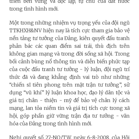
triển bền vững và độc lập, tự chủ của đất nước
trong tình hình mới.
Một trong những nhiệm vụ trọng yếu của đội ngũ
TTKHXH&NV hiện nay là tích cực tham gia bảo vệ
nền tảng tư tưởng của Đảng, kiên quyết đấu tranh
phản bác các quan điểm sai trái, thù địch trên
không gian mạng và trong đời sống xã hội. Trong
bối cảnh bùng nổ thông tin và diễn biến phức tạp
của cuộc đấu tranh tư tưởng - lý luận, đội ngũ trí
thức đã và đang khẳng định vai trò như những
“chiến sĩ tiên phong trên mặt trận tư tưởng”, sử
dụng “vũ khí” lý luận khoa học, đạo lý dân tộc và
giá trị chân - thiện - mỹ để bảo vệ chân lý cách
mạng, lan tỏa niềm tin và giá trị tích cực trong xã
hội, góp phần giữ vững trận địa tư tưởng - văn
hóa của Đảng trong tình hình mới.
Nghị quyết số 27-NQ/TW, ngày 6-8-2008, của Hội