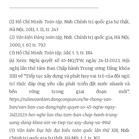
------------------------------------
(1) Hồ Chí Minh:
Toàn tập
, Nxb. Chính trị quốc gia
Sự thật
,
Hà Nội, 2011, t. 11, tr. 243
(2) Văn kiện Đảng toàn tập,
Nxb. Chính trị quốc gia, Hà Nội,
2000
,
t. 67, tr. 792
(3) Hồ Chí Minh:
Toàn tập
,
Sđd
, t. 5, tr. 184
(4) Xem: Nghị quyết số 45-NQ/TW, ngày 24-11-2023, Hội
nghị lần thứ tám Ban Chấp hành Trung ương Đảng khóa
XIII về “Tiếp tục xây dựng và phát huy vai trò của đội ngũ
trí thức đáp ứng yêu cầu phát triển đất nước nhanh và
bền vững trong giai đoạn mới”,
https://tulieuvankien.dangcongsan.vn/he-thong-van-
ban/van-ban-cua-dang/nghi-quyet-so-45-nqtw-ngay-
24112023-hoi-nghi-lan-thu-tam-ban-chap-hanh-trung-
uong-dang-khoa-xiii-ve-tiep-tuc-xay-dung-va-9941
(5)
Văn kiện Đại hội đại biểu toàn quốc lần thứ XIII
,
Nxb.
Chính trị quốc gia Sự thật, Hà Nội, t. I, tr. 167