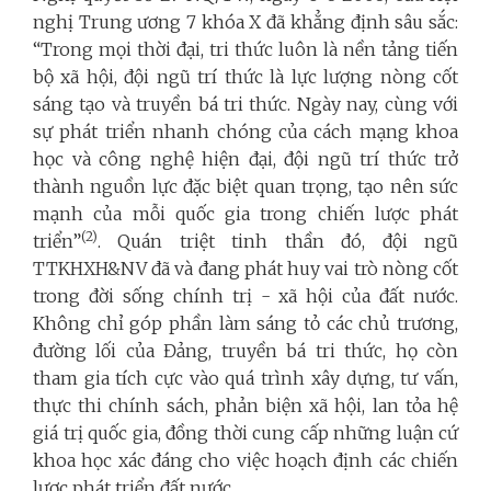
nghị Trung ương 7 khóa X đã khẳng định sâu sắc:
“Trong mọi thời đại, tri thức luôn là nền tảng tiến
bộ xã hội, đội ngũ trí thức là lực lượng nòng cốt
sáng tạo và truyền bá tri thức. Ngày nay, cùng với
sự phát triển nhanh chóng của cách mạng khoa
học và công nghệ hiện đại, đội ngũ trí thức trở
thành nguồn lực đặc biệt quan trọng, tạo nên sức
mạnh của mỗi quốc gia trong chiến lược phát
(2)
triển”
. Quán triệt tinh thần đó, đội ngũ
TTKHXH&NV đã và đang phát huy vai trò nòng cốt
trong đời sống chính trị - xã hội của đất nước.
Không chỉ góp phần làm sáng tỏ các chủ trương,
đường lối của Đảng, truyền bá tri thức, họ còn
tham gia tích cực vào quá trình xây dựng, tư vấn,
thực thi chính sách, phản biện xã hội, lan tỏa hệ
giá trị quốc gia, đồng thời cung cấp những luận cứ
khoa học xác đáng cho việc hoạch định các chiến
lược phát triển đất nước.