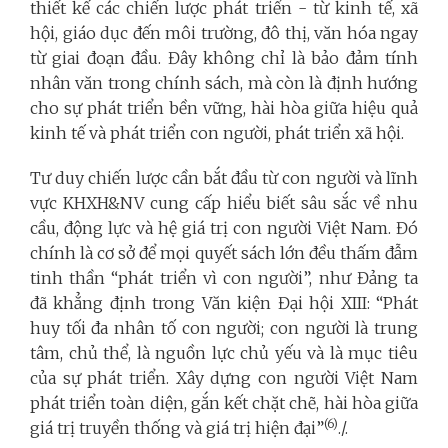
thiết kế các chiến lược phát triển - từ kinh tế, xã
hội, giáo dục đến môi trường, đô thị, văn hóa ngay
từ giai đoạn đầu. Đây không chỉ là bảo đảm tính
nhân văn trong chính sách, mà còn là định hướng
cho sự phát triển bền vững, hài hòa giữa hiệu quả
kinh tế và phát triển con người, phát triển xã hội.
Tư duy chiến lược cần bắt đầu từ con người và lĩnh
vực KHXH&NV cung cấp hiểu biết sâu sắc về nhu
cầu, động lực và hệ giá trị con người Việt Nam. Đó
chính là cơ sở để mọi quyết sách lớn đều thấm đẫm
tinh thần “phát triển vì con người”, như Đảng ta
đã khẳng định trong Văn kiện Đại hội XIII: “Phát
huy tối đa nhân tố con người; con người là trung
tâm, chủ thể, là nguồn lực chủ yếu và là mục tiêu
của sự phát triển. Xây dựng con người Việt Nam
phát triển toàn diện, gắn kết chặt chẽ, hài hòa giữa
(6)
giá trị truyền thống và giá trị hiện đại”
./.