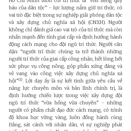
Hồ Chí Minh luôn coi trí thức là “vốn liếng quý
báu của dân tộc” - lực lượng nắm giữ tri thức, có
vai trò đặc biệt trong sự nghiệp giải phóng dân tộc
và xây dựng chủ nghĩa xã hội (CNXH). Người
không chỉ đánh giá cao vai trò của trí thức mà còn
nhấn mạnh đến tính giai cấp và định hướng hành
động cách mạng cho đội ngũ tri thức. Người căn
dặn: “người trí thức chúng ta trở thành những
người trí thức của giai cấp công nhân, hết lòng hết
sức phục vụ công nông, góp phần xứng đáng và
vẻ vang vào công việc xây dựng chủ nghĩa xã
(1)
hội”
. Lời dạy ấy là sự kết tinh giữa yêu cầu về
năng lực chuyên môn và bản lĩnh chính trị, là
định hướng chiến lược trong việc xây dựng đội
ngũ trí thức “vừa hồng vừa chuyên” - những
người có phẩm chất đạo đức cách mạng, có trình
độ khoa học vững vàng, luôn đồng hành cùng
Đảng, sát cánh với nhân dân, vì sự nghiệp phát