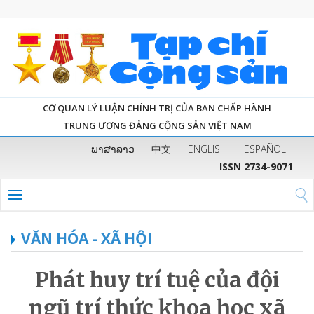
CƠ QUAN LÝ LUẬN CHÍNH TRỊ CỦA BAN CHẤP HÀNH
TRUNG ƯƠNG ĐẢNG CỘNG SẢN VIỆT NAM
ພາສາລາວ
中文
ENGLISH
ESPAÑOL
ISSN 2734-9071
VĂN HÓA - XÃ HỘI
Phát huy trí tuệ của đội
ngũ trí thức khoa học xã