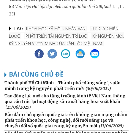
(6)
Văn kiện Đại hội đại biểu toàn quốc lần thứ XIII
,
Sđd
, t. I, tr.
231
TAG
KHOA HỌC XÃ HỘI - NHÂN VĂN
TƯ DUY CHIẾN
LƯỢC
PHÁT TRIỂN TÀI NGUYÊN TRÍ LỰC
KỶ NGUYÊN MỚI,
KỶ NGUYÊN VƯƠN MÌNH CỦA DÂN TỘC VIỆT NAM
BÀI CÙNG CHỦ ĐỀ
Thành phố Hồ Chí Minh - Thành phố “đáng sống”, vươn
mình trong kỷ nguyên phát triển mới
(30/06/2025)
Tạo động lực mới cho tăng trưởng kinh tế Việt Nam thông
qua cấu trúc lại hoạt động sản xuất hàng hóa xuất khẩu
(25/06/2025)
Bảo đảm chủ quyền quốc gia trên không gian mạng nhằm
phát triển khoa học, công nghệ, đổi mới sáng tạo và
chuyển đổi số quốc gia trong kỷ nguyên mới
(13/06/2025)