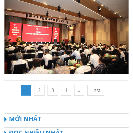
1
2
3
4
»
Last
MỚI NHẤT
ĐỌC NHIỀU NHẤT