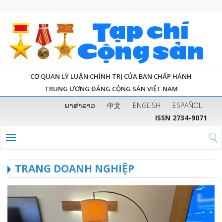
CƠ QUAN LÝ LUẬN CHÍNH TRỊ CỦA BAN CHẤP HÀNH
TRUNG ƯƠNG ĐẢNG CỘNG SẢN VIỆT NAM
ພາສາລາວ
中文
ENGLISH
ESPAÑOL
ISSN 2734-9071
TRANG DOANH NGHIỆP