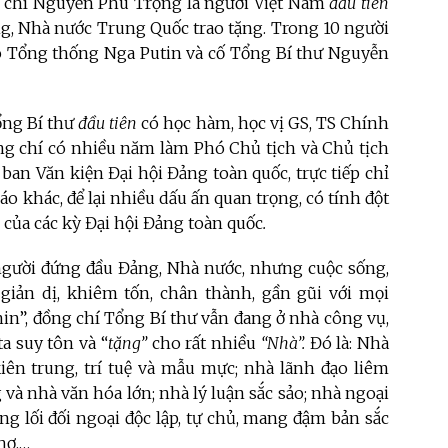
g chí Nguyễn Phú Trọng là người Việt Nam
đầu tiên
, Nhà nước Trung Quốc trao tặng.
Trong 10 người
ó Tổng thống Nga Putin và cố Tổng Bí thư Nguyễn
ổng Bí thư
đầu tiên
có học hàm, học vị
GS, TS Chính
g chí có nhiều năm làm Phó Chủ tịch và Chủ tịch
ban Văn kiện Đại hội Đảng toàn quốc, trực tiếp chỉ
áo khác, để lại nhiều dấu ấn quan trọng, có tính đột
 của các kỳ Đại hội Đảng toàn quốc
.
à người đứng đầu Đảng, Nhà nước, nhưng cuộc sống,
 giản dị, khiêm tốn, chân thành, gần gũi với mọi
nin”, đồng chí Tổng Bí thư vẫn đang ở nhà công vụ,
a suy tôn và “
tặng”
cho rất nhiều
“Nhà”.
Đó là: Nhà
kiên trung, trí tuệ và mẫu mực; nhà lãnh đạo liêm
g và nhà văn hóa lớn; nhà lý luận sắc sảo; nhà ngoại
ng lối đối ngoại độc lập, tự chủ, mang đậm bản sắc
hơ,…