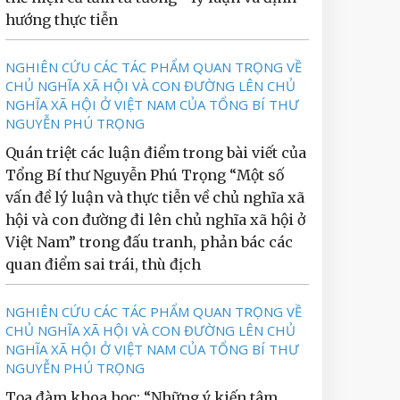
hướng thực tiễn
NGHIÊN CỨU CÁC TÁC PHẨM QUAN TRỌNG VỀ
CHỦ NGHĨA XÃ HỘI VÀ CON ĐƯỜNG LÊN CHỦ
NGHĨA XÃ HỘI Ở VIỆT NAM CỦA TỔNG BÍ THƯ
NGUYỄN PHÚ TRỌNG
Quán triệt các luận điểm trong bài viết của
Tổng Bí thư Nguyễn Phú Trọng “Một số
vấn đề lý luận và thực tiễn về chủ nghĩa xã
hội và con đường đi lên chủ nghĩa xã hội ở
Việt Nam” trong đấu tranh, phản bác các
quan điểm sai trái, thù địch
NGHIÊN CỨU CÁC TÁC PHẨM QUAN TRỌNG VỀ
CHỦ NGHĨA XÃ HỘI VÀ CON ĐƯỜNG LÊN CHỦ
NGHĨA XÃ HỘI Ở VIỆT NAM CỦA TỔNG BÍ THƯ
NGUYỄN PHÚ TRỌNG
Tọa đàm khoa học: “Những ý kiến tâm