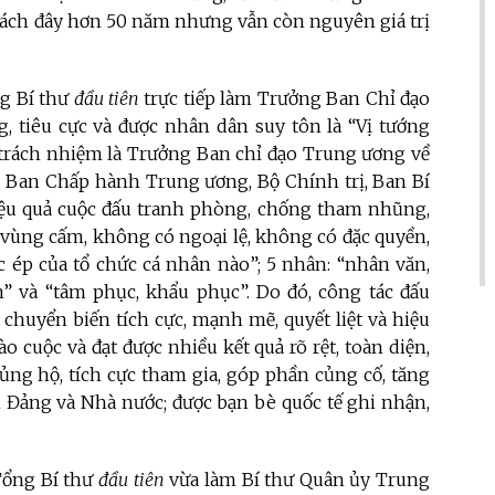
 cách đây hơn 50 năm nhưng vẫn còn nguyên giá trị
g Bí thư
đầu tiên
trực tiếp làm Trưởng Ban Chỉ đạo
tiêu cực và được nhân dân suy tôn là “Vị tướng
i trách nhiệm là Trưởng Ban chỉ đạo Trung ương về
Ban Chấp hành Trung ương, Bộ Chính trị, Ban Bí
, hiệu quả cuộc đấu tranh phòng, chống tham nhũng,
ó vùng cấm, không có ngoại lệ, không có đặc quyền,
 ép của tổ chức cá nhân nào”; 5 nhân: “nhân văn,
h” và “tâm phục, khẩu phục”. Do đó, công tác đấu
yển biến tích cực, mạnh mẽ, quyết liệt và hiệu
o cuộc và đạt được nhiều kết quả rõ rệt, toàn diện,
ủng hộ, tích cực tham gia, góp phần củng cố, tăng
 Đảng và Nhà nước; được bạn bè quốc tế ghi nhận,
Tổng Bí thư
đầu tiên
vừa làm Bí thư Quân ủy Trung