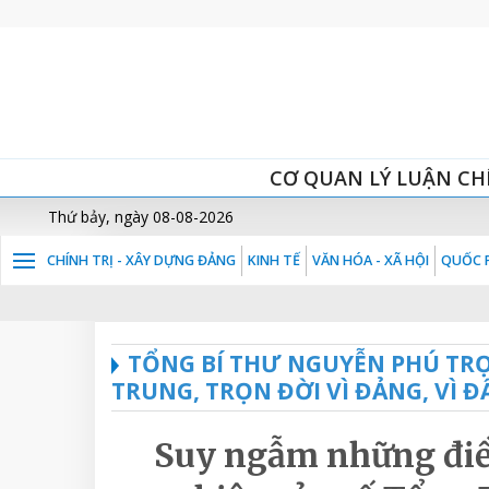
CƠ QUAN LÝ LUẬN CH
Thứ bảy, ngày 08-08-2026
CHÍNH TRỊ - XÂY DỰNG ĐẢNG
KINH TẾ
VĂN HÓA - XÃ HỘI
QUỐC P
TỔNG BÍ THƯ NGUYỄN PHÚ TRỌ
TRUNG, TRỌN ĐỜI VÌ ĐẢNG, VÌ 
Suy ngẫm những điều đ