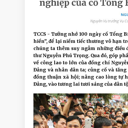
nghiệp của cố Tổng
NGU
Nguyên Vụ trưởng Vụ Cơ
TCCS - Tưởng nhớ 100 ngày cố Tổng Bí
hiền”, để lại niềm tiếc thương vô hạn tr
chúng ta thêm suy ngẫm những điều đặ
thư Nguyễn Phú Trọng. Qua đó, góp phầ
về công lao to lớn của đồng chí Ngu
Đảng và nhân dân ta; củng cố và tăng
đồng thuận xã hội; nâng cao lòng tự h
Đảng, vào tương lai tươi sáng của dân tộ