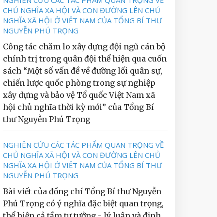
NGHIÊN CỨU CÁC TÁC PHẨM QUAN TRỌNG VỀ
CHỦ NGHĨA XÃ HỘI VÀ CON ĐƯỜNG LÊN CHỦ
NGHĨA XÃ HỘI Ở VIỆT NAM CỦA TỔNG BÍ THƯ
NGUYỄN PHÚ TRỌNG
Công tác chăm lo xây dựng đội ngũ cán bộ
chính trị trong quân đội thể hiện qua cuốn
sách “Một số vấn đề về đường lối quân sự,
chiến lược quốc phòng trong sự nghiệp
xây dựng và bảo vệ Tổ quốc Việt Nam xã
hội chủ nghĩa thời kỳ mới” của Tổng Bí
thư Nguyễn Phú Trọng
NGHIÊN CỨU CÁC TÁC PHẨM QUAN TRỌNG VỀ
CHỦ NGHĨA XÃ HỘI VÀ CON ĐƯỜNG LÊN CHỦ
NGHĨA XÃ HỘI Ở VIỆT NAM CỦA TỔNG BÍ THƯ
NGUYỄN PHÚ TRỌNG
Bài viết của đồng chí Tổng Bí thư Nguyễn
Phú Trọng có ý nghĩa đặc biệt quan trọng,
thể hiện cả tầm tư tưởng - lý luận và định