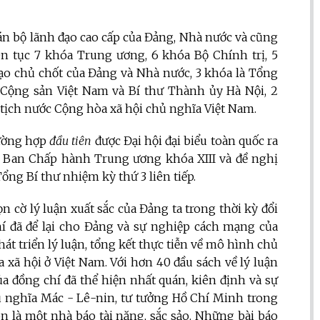
n bộ lãnh đạo cao cấp của Đảng, Nhà nước và cũng
n tục 7 khóa Trung ương, 6 khóa Bộ Chính trị, 5
 đạo chủ chốt của Đảng và Nhà nước, 3 khóa là Tổng
ộng sản Việt Nam và Bí thư Thành ủy Hà Nội, 2
 tịch nước Cộng hòa xã hội chủ nghĩa Việt Nam.
ường hợp
đầu tiên
được Đại hội đại biểu toàn quốc ra
cử Ban Chấp hành Trung ương khóa XIII và đề nghị
g Bí thư nhiệm kỳ thứ 3 liên tiếp.
cờ lý luận xuất sắc của Đảng ta trong thời kỳ đổi
í đã để lại cho Đảng và sự nghiệp cách mạng của
hát triển lý luận, tổng kết thực tiễn về mô hình chủ
a xã hội ở Việt Nam. Với hơn 40
đầu sách về lý luận
ủa đồng chí đã thể hiện nhất quán, kiên định và sự
hủ nghĩa Mác - Lê-nin, tư tưởng Hồ Chí Minh trong
n là một nhà báo tài năng, sắc sảo. Những bài báo