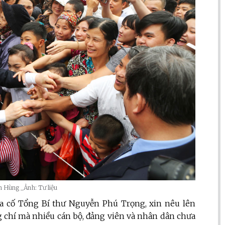
n Hùng _Ảnh: Tư liệu
ủa cố Tổng Bí thư Nguyễn Phú Trọng, xin nêu lên
g chí mà nhiều cán bộ, đảng viên và nhân dân chưa