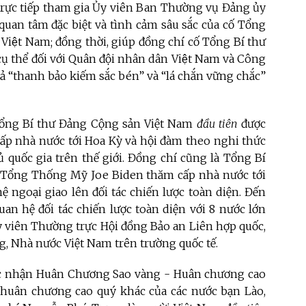
 trực tiếp tham gia Ủy viên Ban Thường vụ Đảng ủy
uan tâm đặc biệt và tình cảm sâu sắc của cố Tổng
 Việt Nam; đồng thời, giúp đồng chí cố Tổng Bí thư
ụ thể đối với Quân đội nhân dân Việt Nam và Công
ả “thanh bảo kiếm sắc bén” và “lá chắn vững chắc”
ổng Bí thư Đảng C
ộng sản Việt Nam
đầu tiên
được
ấp nhà nước tới Hoa Kỳ
và
h
ội đàm
theo nghi thức
ủ quốc gia
trên thế giới.
Đồng chí cũng l
à Tổng Bí
Tổng Thống Mỹ Joe Biden thăm cấp nhà nước tới
 ngoại giao lên đối tác chiến lược toàn diện. Đến
uan hệ đối tác chiến lược toàn diện với 8 nước lớn
Ủy viên Thường trực Hội đồng Bảo an Liên hợp quốc,
g, Nhà nước Việt Nam trên trường quốc tế.
c nhận Huân Chương Sao vàng - Huân chương cao
 huân chương cao quý khác của các nước bạn Lào,