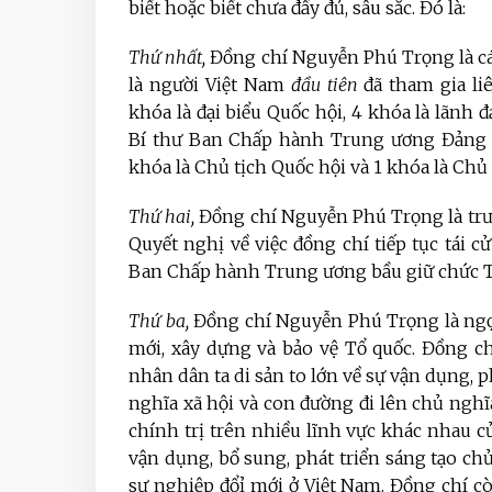
biết hoặc biết chưa đầy đủ, sâu sắc. Đó là:
Thứ nhất,
Đồng chí Nguyễn Phú Trọng là cá
là người Việt Nam
đầu tiên
đã tham gia liê
khóa là đại biểu Quốc hội, 4 khóa là lãnh
Bí thư Ban Chấp hành Trung ương Đảng C
khóa là Chủ tịch Quốc hội và 1 khóa là Chủ
Thứ hai,
Đồng chí Nguyễn Phú Trọng là tr
Quyết nghị về việc đồng chí tiếp tục tái 
Ban Chấp hành Trung ương bầu giữ chức Tổn
Thứ ba,
Đồng chí Nguyễn Phú Trọng là ngọn 
mới, xây dựng và bảo vệ Tổ quốc.
Đồng ch
nhân dân ta di sản to lớn về sự vận dụng, p
nghĩa xã hội và con đường đi lên chủ nghĩ
chính trị trên nhiều lĩnh vực khác nhau c
vận dụng, bổ sung, phát triển sáng tạo c
sự nghiệp đổỉ mới ở Việt Nam. Đồng chí cò