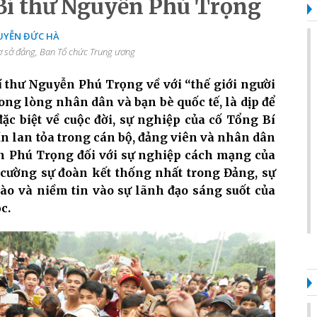
 Bí thư Nguyễn Phú Trọng
YỄN ĐỨC HÀ
 sở đảng, Ban Tổ chức Trung ương
 thư Nguyễn Phú Trọng về với “thế giới người
ong lòng nhân dân và bạn bè quốc tế, là dịp để
c biệt về cuộc đời, sự nghiệp của cố Tổng Bí
n lan tỏa trong cán bộ, đảng viên và nhân dân
yễn Phú Trọng đối với sự nghiệp cách mạng của
 cường sự đoàn kết thống nhất trong Đảng, sự
ào và niềm tin vào sự lãnh đạo sáng suốt của
c.