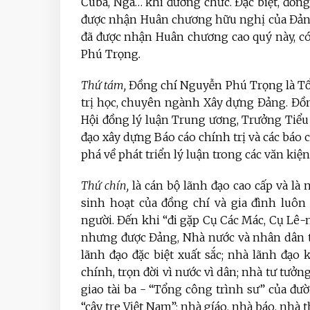
Cuba, Nga… khi đương chức. Đặc biệt, đồn
được nhận Huân chương hữu nghị của Đảng
đã được nhận Huân chương cao quý này, c
Phú Trọng
.
Thứ tám,
Đồng chí Nguyễn Phú Trọng là T
trị học, chuyên ngành Xây dựng Đảng.
Đồn
Hội đồng lý luận Trung ương, Trưởng Tiểu 
đạo xây dựng Báo cáo chính trị và các báo c
phá về phát triển lý luận trong các văn kiện
Thứ chín,
là cán bộ lãnh đạo cao cấp và l
sinh hoạt của đồng chí và gia đình luôn
người. Đến khi “đi gặp Cụ Các Mác, Cụ Lê-
nhưng được Đảng, Nhà nước và nhân dân t
lãnh đạo đặc biệt xuất sắc; nhà lãnh đạo 
chính, trọn đời vì nước vì dân; nhà tư tưởn
giao tài ba - “Tổng công trình sư” của đườ
“cây tre Việt Nam”; nhà gíáo, nhà báo, nhà t