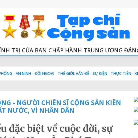
ÍNH TRỊ CỦA BAN CHẤP HÀNH TRUNG ƯƠNG ĐẢN
HÒNG - AN NINH - ĐỐI NGOẠI
THẾ GIỚI: VẤN ĐỀ - SỰ KIỆN
THỰC TIỄN - 
NG - NGƯỜI CHIẾN SĨ CỘNG SẢN KIÊN
ĐẤT NƯỚC, VÌ NHÂN DÂN
ặc biệt về cuộc đời, sự