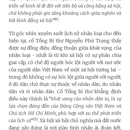
triển về kinh tế đi đôi với tiến bộ và công bằng xã hội,
chứ không phải gia tăng khoảng cách giàu nghèo và
(4)
bất bình đẳng xã hội”
.
Từ góc nhìn xuyên suốt lịch sử nhân loại cho đến
hiện tại, cố Tổng Bí thư Nguyễn Phú Trọng thấy
được sự đồng điệu, đồng thuận giữa khát vọng của
nhân loại - nhất là từ khi xã hội có sự phân chia
giai cấp, có chế độ người bóc lột người với mơ ước
của người dân Việt Nam về một xã hội tương lai –
trong đó không có sự bóc lột giữa người với người;
ở đó dân chủ thực sự thuộc về nhân dân, do nhân
dân và vì nhân dân. Cố Tổng bí thư khẳng định
điều này chính là “
khát vọng của nhân dân ta, là sự
lựa chọn đúng đắn của Đảng Cộng sản Việt Nam và
Chủ tịch Hồ Chí Minh, phù hợp với xu thế phát triển
(5)
của lịch sử
”
. Xã hội xã hội chủ nghĩa mà đất nước
đang xây dựng là nơi giàu tình nhân ái, đoàn kết,