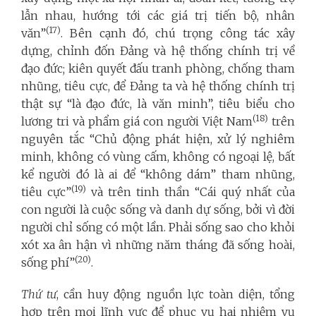
lẫn nhau, hướng tới các giá trị tiến bộ, nhân
(17)
văn”
. Bên cạnh đó, chú trọng công tác xây
dựng, chỉnh đốn Đảng và hệ thống chính trị về
đạo đức; kiên quyết đấu tranh phòng, chống tham
nhũng, tiêu cực, để Đảng ta và hệ thống chính trị
thật sự “là đạo đức, là văn minh”, tiêu biểu cho
(18)
lương tri và phẩm giá con người Việt Nam
trên
nguyên tắc “Chủ động phát hiện, xử lý nghiêm
minh, không có vùng cấm, không có ngoại lệ, bất
kể người đó là ai để “không dám” tham nhũng,
(19)
tiêu cực”
và trên tinh thần “Cái quý nhất của
con người là cuộc sống và danh dự sống, bởi vì đời
người chỉ sống có một lần. Phải sống sao cho khỏi
xót xa ân hận vì những năm tháng đã sống hoài,
(20)
sống phí”
.
Thứ tư
, cần huy động nguồn lực toàn diện, tổng
hợp trên mọi lĩnh vực để phục vụ hai nhiệm vụ