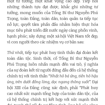
một tư tưởng, một khát vọng cao đẹp. Tiếp nối
những thành tựu đạt được, khắc ghi những tư
tưởng, mong muốn của Tổng Bí thư Nguyễn Phú
Trọng,
toàn Đảng, toàn dân, toàn quân ta tiếp tục
nỗ lực, quyết tâm phấn đấu nhằm hiện thực hóa
mục tiêu phát triển đất nước ngày càng phồn vinh,
hạnh phúc; xây dựng một xã hội Việt Nam tốt đẹp,
vì con người theo các nhiệm vụ cơ bản sau:
Thứ nhất,
tiếp tục phát huy tinh thần đại đoàn kết
toàn dân tộc. Sinh thời, cố Tổng Bí thư Nguyễn
Phú Trọng luôn nhấn mạnh đến vai trò, ý nghĩa
của sự đoàn kết từ người đứng đầu đến cả hệ thống
chính trị với tinh thần “
Nhất hô bá ứng, tiền hô hậu
ủng, trên dưới đồng lòng, dọc ngang thông suốt
”. Đại
hội XIII của Đảng cũng xác định, phải “Phát huy
cao nhất sức mạnh tổng hợp của toàn dân tộc, của
cả hệ thống chính trị kết hợp với sức mạnh thời