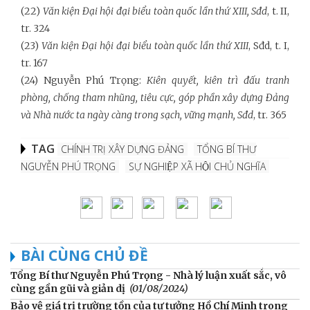
(22)
Văn kiện Đại hội đại biểu toàn quốc lần thứ XIII, Sđd
, t. II,
tr. 324
(23)
Văn kiện Đại hội đại biểu toàn quốc lần thứ XIII
, Sđd, t. I,
tr. 167
(24) Nguyễn Phú Trọng:
Kiên quyết, kiên trì đấu tranh
phòng, chống tham nhũng, tiêu cực, góp phần xây dựng Đảng
và Nhà nước ta ngày càng trong sạch, vững mạnh, Sđd
, tr. 365
TAG
CHÍNH TRỊ XÂY DỰNG ĐẢNG
TỔNG BÍ THƯ
NGUYỄN PHÚ TRỌNG
SỰ NGHIỆP XÃ HỘI CHỦ NGHĨA
BÀI CÙNG CHỦ ĐỀ
Tổng Bí thư Nguyễn Phú Trọng - Nhà lý luận xuất sắc, vô
cùng gần gũi và giản dị
(01/08/2024)
Bảo vệ giá trị trường tồn của tư tưởng Hồ Chí Minh trong