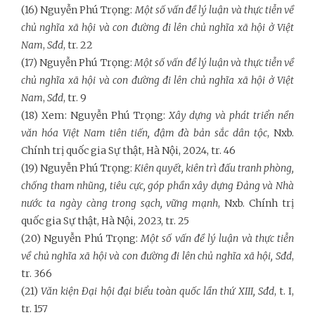
(16) Nguyễn Phú Trọng:
Một số vấn đề lý luận và thực tiễn về
chủ nghĩa xã hội và con đường đi lên chủ nghĩa xã hội ở Việt
Nam
,
Sđd
, tr. 22
(17) Nguyễn Phú Trọng:
Một số vấn đề lý luận và thực tiễn về
chủ nghĩa xã hội và con đường đi lên chủ nghĩa xã hội ở Việt
Nam
,
Sđd
, tr. 9
(18) Xem: Nguyễn Phú Trọng:
Xây dựng và phát triển nền
văn hóa Việt Nam tiên tiến, đậm đà bản sắc dân tộc
, Nxb.
Chính trị quốc gia Sự thật, Hà Nội, 2024, tr. 46
(19) Nguyễn Phú Trọng:
Kiên quyết, kiên trì đấu tranh phòng,
chống tham nhũng, tiêu cực, góp phần xây dựng Đảng và Nhà
nước ta ngày càng trong sạch, vững mạnh
, Nxb. Chính trị
quốc gia Sự thật, Hà Nội, 2023, tr. 25
(20) Nguyễn Phú Trọng:
Một số vấn đề lý luận và thực tiễn
về chủ nghĩa xã hội và con đường đi lên chủ nghĩa xã hội, Sđd
,
tr. 366
(21)
Văn kiện Đại hội đại biểu toàn quốc lần thứ XIII, Sđd
, t. I,
tr. 157