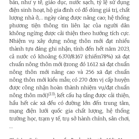
bản, như y tế, giáo dục, nước sạch, tỷ lệ sử dụng
điện sinh hoạt, hộ gia đình có đồ dùng giá trị, chất
lượng nhà ở,… ngày càng được nâng cao; hệ thống
phương tiện thông tin liên lạc của người dân
không ngừng được cải thiện theo hướng tích cực.
Nhiệm vụ xây dựng nông thôn mới đạt nhiều
thành tựu đáng ghi nhận, tính đến hết năm 2023,
cả nước có khoảng 6.370/8.167 (chiếm78%) xã đạt
chuẩn nông thôn mới (trong đó 1.612 xã đạt chuẩn
nông thôn mới nâng cao và 256 xã đạt chuẩn
nông thôn mới kiểu mẫu; có 270 đơn vị cấp huyện
được công nhận hoàn thành nhiệm vụ/đạt chuẩn
(13)
nông thôn mới)
; kết cấu hạ tầng được cải thiện,
hầu hết các xã đều có đường lớn đến trung tâm,
mạng điện lưới quốc gia chất lượng, hệ thống
trường học, trạm y tế, trụ sở hành chính, sân chơi,
…