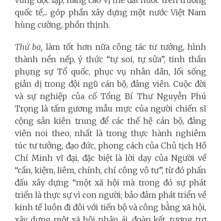
quốc tế,... góp phần xây dựng một nước Việt Nam
hùng cường, phồn thịnh.
Thứ ba,
làm tốt hơn nữa công tác tư tưởng, hình
thành nền nếp, ý thức “tự soi, tự sửa”, tinh thần
phụng sự Tổ quốc, phục vụ nhân dân, lối sống
giản dị trong đội ngũ cán bộ, đảng viên. Cuộc đời
và sự nghiệp của cố Tổng Bí Thư Nguyễn Phú
Trọng là tấm gương mẫu mực của người chiến sĩ
cộng sản kiên trung để các thế hệ cán bộ, đảng
viên noi theo, nhất là trong thực hành nghiêm
túc tư tưởng, đạo đức, phong cách của Chủ tịch Hồ
Chí Minh vĩ đại, đặc biệt là lời dạy của Người về
“cần, kiệm, liêm, chính, chí công vô tư”, từ đó phấn
đấu xây dựng “một xã hội mà trong đó sự phát
triển là thực sự vì con người; bảo đảm phát triển về
kinh tế luôn đi đôi với tiến bộ và công bằng xã hội,
xây dựng một xã hội nhân ái, đoàn kết, tương trợ