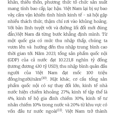
khăn, thiếu thốn, phương thức tổ chức sản xuất
mang tính bao cấp, lạc hậu. Việt Nam lại bị sự bao
vây, cấm vận khiến tình hình kinh tế - xã hội gặp
nhiều thách thức, thậm chí rơi vào khủng hoảng.
Với bản lĩnh tuyệt với và đường lối đổi mới đúng
đắn,Việt Nam đã từng bước khẳng định mình. Từ
một quốc gia có mức thu nhập thấp, chúng ta
vươn lên và hướng đến thu nhập trung bình cao
thời gian tới. Năm 2023, tổng sản phẩm quốc nội
(
GDP
) của cả nước đạt 10.221,8 nghìn tỷ đồng
(tương đương 430 tỷ USD); thu nhập bình quân đầu
người của Việt Nam đạt mốc 100 triệu
(10)
đồng/người/năm
. Mặt khác, cơ cấu tổng sản
phẩm quốc nội có sự thay đổi lớn, kinh tế nhà
nước hiện chiếm khoảng 27%, kinh tế tập thể là
4%, kinh tế hộ gia đình chiếm 30%, kinh tế tư
nhân chiếm 10% trong nước và 20% từ khu vực có
(11)
vốn đầu tư nước ngoài
. Việt Nam trở thành