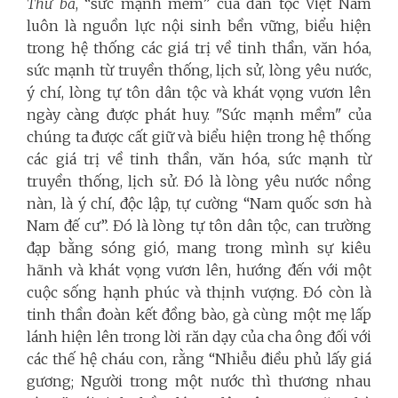
Thứ ba
, “sức mạnh mềm” của dân tộc Việt Nam
luôn là nguồn lực nội sinh bền vững, biểu hiện
trong hệ thống các giá trị về tinh thần, văn hóa,
sức mạnh từ truyền thống, lịch sử, lòng yêu nước,
ý chí, lòng tự tôn dân tộc và khát vọng vươn lên
ngày càng được phát huy. "Sức mạnh mềm" của
chúng ta được cất giữ và biểu hiện trong hệ thống
các giá trị về tinh thần, văn hóa, sức mạnh từ
truyền thống, lịch sử. Đó là lòng yêu nước nồng
nàn, là ý chí, độc lập, tự cường “Nam quốc sơn hà
Nam đế cư”. Đó là lòng tự tôn dân tộc, can trường
đạp bằng sóng gió, mang trong mình sự kiêu
hãnh và khát vọng vươn lên, hướng đến với một
cuộc sống hạnh phúc và thịnh vượng. Đó còn là
tinh thần đoàn kết đồng bào, gà cùng một mẹ lấp
lánh hiện lên trong lời răn dạy của cha ông đối với
các thế hệ cháu con, rằng “Nhiễu điều phủ lấy giá
gương; Người trong một nước thì thương nhau