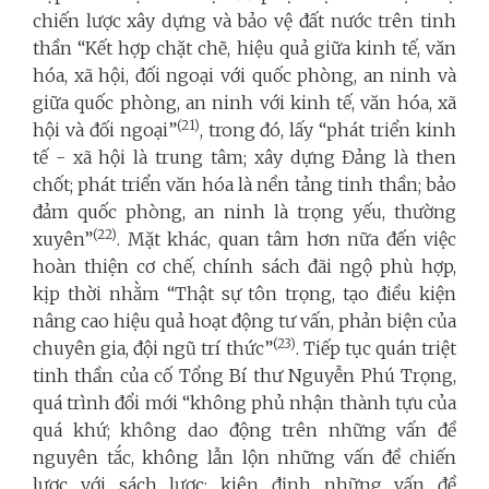
chiến lược xây dựng và bảo vệ đất nước trên tinh
thần “Kết hợp chặt chẽ, hiệu quả giữa kinh tế, văn
hóa, xã hội, đối ngoại với quốc phòng, an ninh và
giữa quốc phòng, an ninh với kinh tế, văn hóa, xã
(21)
hội và đối ngoại”
, trong đó, lấy “phát triển kinh
tế - xã hội là trung tâm; xây dựng Đảng là then
chốt; phát triển văn hóa là nền tảng tinh thần; bảo
đảm quốc phòng, an ninh là trọng yếu, thường
(22)
xuyên”
. Mặt khác, quan tâm hơn nữa đến việc
hoàn thiện cơ chế, chính sách đãi ngộ phù hợp,
kịp thời nhằm “Thật sự tôn trọng, tạo điều kiện
nâng cao hiệu quả hoạt động tư vấn, phản biện của
(23)
chuyên gia, đội ngũ trí thức”
. Tiếp tục quán triệt
tinh thần của cố Tổng Bí thư Nguyễn Phú Trọng,
quá trình đổi mới “không phủ nhận thành tựu của
quá khứ; không dao động trên những vấn đề
nguyên tắc, không lẫn lộn những vấn đề chiến
lược với sách lược; kiên định những vấn đề