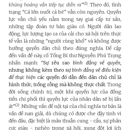
(1)
khủng hoảng vẫn tiếp tục diễn ra
”
. Theo đó, tình
trạng “Cá lớn nuốt cá bé” vẫn còn nguyên. Quyền
lực vẫn chủ yếu nằm trong tay giai cấp tư sản,
những tập đoàn tư bản giàu có. Người dân lao
động, lực lượng tạo ra của cải cho xã hội trên thực
tế vẫn là những “người cùng khổ” và không được
hưởng quyền dân chủ theo đúng nghĩa. Đề cập
đến vấn đề này, cố Tổng Bí thư Nguyễn Phú Trọng
nhấn mạnh: “
Sự rêu rao
bình đẳng về quyền
,
nhưng không kèm theo sự
bình đẳng về điều kiện
để thực hiện
các quyền đó dẫn đến dân chủ chỉ là
hình thức, trống rỗng mà không thực chất.
Trong
đời sống chính trị, một khi quyền lực của đồng
tiền chi phối thì quyền lực của nhân dân sẽ bị lấn
(2
)
át”
. Những vấn đề nội tại của chủ nghĩa tư bản là
vấn đề nan giải, dù chúng có được che đậy tinh vi
đến đâu, đặc biệt là mâu thuẫn cung - cầu, sự phân
cực giàu - nghèo trong xã hội, xung đột lợi ích