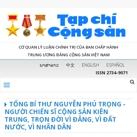
CƠ QUAN LÝ LUẬN CHÍNH TRỊ CỦA BAN CHẤP HÀNH
TRUNG ƯƠNG ĐẢNG CỘNG SẢN VIỆT NAM
ພາສາລາວ
中文
ENGLISH
ESPAÑOL
ISSN 2734-9071
TỔNG BÍ THƯ NGUYỄN PHÚ TRỌNG -
NGƯỜI CHIẾN SĨ CỘNG SẢN KIÊN
TRUNG, TRỌN ĐỜI VÌ ĐẢNG, VÌ ĐẤT
NƯỚC, VÌ NHÂN DÂN