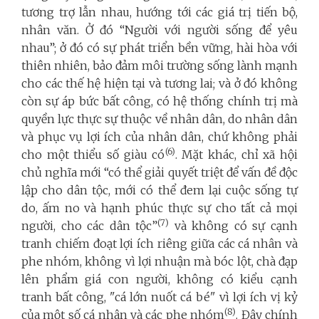
tương trợ lẫn nhau, hướng tới các giá trị tiến bộ,
nhân văn. Ở đó “Người với người sống để yêu
nhau”; ở đó có sự phát triển bền vững, hài hòa với
thiên nhiên, bảo đảm môi trường sống lành mạnh
cho các thế hệ hiện tại và tương lai; và ở đó không
còn sự áp bức bất công, có hệ thống chính trị mà
quyền lực thực sự thuộc về nhân dân, do nhân dân
và phục vụ lợi ích của nhân dân, chứ không phải
(6)
cho một thiểu số giàu có
. Mặt khác, chỉ xã hội
chủ nghĩa mới “có thể giải quyết triệt để vấn đề độc
lập cho dân tộc, mới có thể đem lại cuộc sống tự
do, ấm no và hạnh phúc thực sự cho tất cả mọi
(7)
người, cho các dân tộc”
và không có sự cạnh
tranh chiếm đoạt lợi ích riêng giữa các cá nhân và
phe nhóm, không vì lợi nhuận mà bóc lột, chà đạp
lên phẩm giá con người, không có kiểu cạnh
tranh bất công, "cá lớn nuốt cá bé" vì lợi ích vị kỷ
(8)
của một số cá nhân và các phe nhóm
. Đây chính