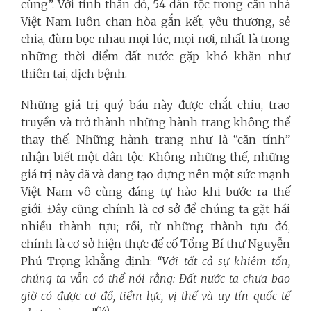
cùng”.
Với tinh thần đó, 54 dân tộc trong căn nhà
Việt Nam luôn chan hòa gắn kết, yêu thương, sẻ
chia, đùm bọc nhau mọi lúc, mọi nơi, nhất là trong
những thời điểm đất nước gặp khó khăn như
thiên tai, dịch bệnh.
Những giá trị quý báu này được chắt chiu, trao
truyền và trở thành những hành trang không thể
thay thế. Những hành trang như là “căn tính”
nhận biết một dân tộc. Không những thế, những
giá trị này đã và đang tạo dựng nên một sức mạnh
Việt Nam vô cùng đáng tự hào khi bước ra thế
giới. Đây cũng chính là cơ sở để chúng ta gặt hái
nhiều thành tựu; rồi, từ những thành tựu đó,
chính là cơ sở hiện thực để cố Tổng Bí thư Nguyễn
Phú Trọng khẳng định:
“Với tất cả sự khiêm tốn,
chúng ta vẫn có thể nói rằng: Đất nước ta chưa bao
giờ có được cơ đồ, tiềm lực, vị thế và uy tín quốc tế
(14)