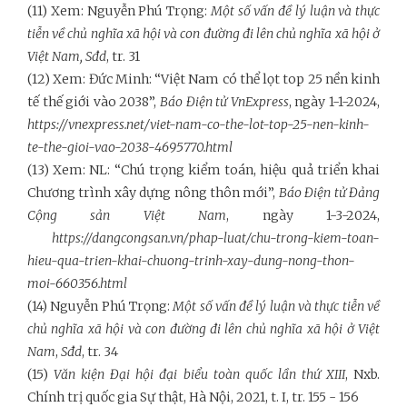
(11) Xem: Nguyễn Phú Trọng:
Một số vấn đề lý luận và thực
tiễn về chủ nghĩa xã hội và con đường đi lên chủ nghĩa xã hội ở
Việt Nam, Sđd
, tr. 31
(12) Xem: Đức Minh: “Việt Nam có thể lọt top 25 nền kinh
tế thế giới vào 2038”,
Báo Điện tử VnExpress
, ngày 1-1-2024,
https://vnexpress.net/viet-nam-co-the-lot-top-25-nen-kinh-
te-the-gioi-vao-2038-4695770.html
(13) Xem: NL: “Chú trọng kiểm toán, hiệu quả triển khai
Chương trình xây dựng nông thôn mới”,
Báo Điện tử Đảng
Cộng sản Việt Nam
, ngày 1-3-2024,
https://dangcongsan.vn/phap-luat/chu-trong-kiem-toan-
hieu-qua-trien-khai-chuong-trinh-xay-dung-nong-thon-
moi-660356.html
(14) Nguyễn Phú Trọng:
Một số vấn đề lý luận và thực tiễn về
chủ nghĩa xã hội và con đường đi lên chủ nghĩa xã hội ở Việt
Nam
,
Sđd
, tr. 34
(15)
Văn kiện Đại hội đại biểu toàn quốc lần thứ XIII
, Nxb.
Chính trị quốc gia Sự thật, Hà Nội, 2021, t. I, tr. 155 - 156