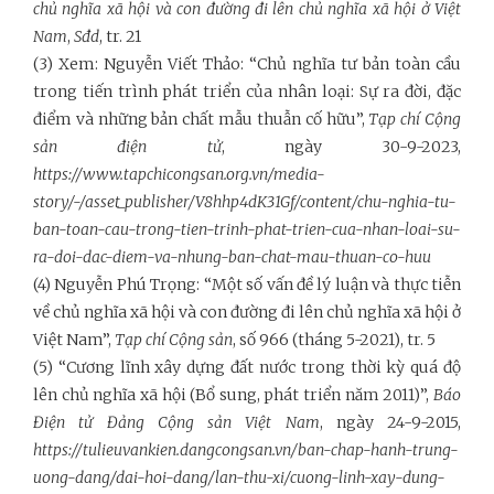
chủ nghĩa xã hội và con đường đi lên chủ nghĩa xã hội ở Việt
Nam
,
Sđd
, tr. 21
(3) Xem: Nguyễn Viết Thảo: “Chủ nghĩa tư bản toàn cầu
trong tiến trình phát triển của nhân loại: Sự ra đời, đặc
điểm và những bản chất mẫu thuẫn cố hữu”,
Tạp chí Cộng
sản điện tử
, ngày 30-9-2023,
https://www.tapchicongsan.org.vn/media-
story/-/asset_publisher/V8hhp4dK31Gf/content/chu-nghia-tu-
ban-toan-cau-trong-tien-trinh-phat-trien-cua-nhan-loai-su-
ra-doi-dac-diem-va-nhung-ban-chat-mau-thuan-co-huu
(4) Nguyễn Phú Trọng: “Một số vấn đề lý luận và thực tiễn
về chủ nghĩa xã hội và con đường đi lên chủ nghĩa xã hội ở
Việt Nam”,
Tạp chí Cộng sản
, số 966 (tháng 5-2021), tr. 5
(5) “Cương lĩnh xây dựng đất nước trong thời kỳ quá độ
lên chủ nghĩa xã hội (Bổ sung, phát triển năm 2011)”,
Báo
Điện tử Đảng Cộng sản Việt Nam
, ngày 24-9-2015,
https://tulieuvankien.dangcongsan.vn/ban-chap-hanh-trung-
uong-dang/dai-hoi-dang/lan-thu-xi/cuong-linh-xay-dung-