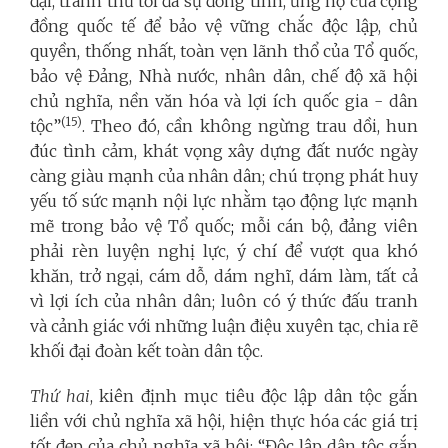
đại, tranh thủ tối đa sự đồng tình, ủng hộ của cộng
đồng quốc tế để bảo vệ vững chắc độc lập, chủ
quyền, thống nhất, toàn vẹn lãnh thổ của Tổ quốc,
bảo vệ Đảng, Nhà nước, nhân dân, chế độ xã hội
chủ nghĩa, nền văn hóa và lợi ích quốc gia - dân
(15)
tộc”
. Theo đó, cần không ngừng trau dồi, hun
đúc tình cảm, khát vọng xây dựng đất nước ngày
càng giàu mạnh của nhân dân; chú trọng phát huy
yếu tố sức mạnh nội lực nhằm tạo động lực mạnh
mẽ trong bảo vệ Tổ quốc
;
mỗi cán bộ, đảng viên
phải rèn luyện nghị lực, ý chí để vượt qua khó
khăn, trở ngại, cám dỗ, dám nghĩ, dám làm, tất cả
vì lợi ích của nhân dân; luôn có ý thức đấu tranh
và cảnh giác với những luận điệu xuyên tạc, chia rẽ
khối đại đoàn kết toàn dân tộc.
Thứ hai
, kiên định mục tiêu độc lập dân tộc gắn
liền với chủ nghĩa xã hội, hiện thực hóa các giá trị
tốt đẹp của chủ nghĩa xã hội: “Độc lập dân tộc gắn