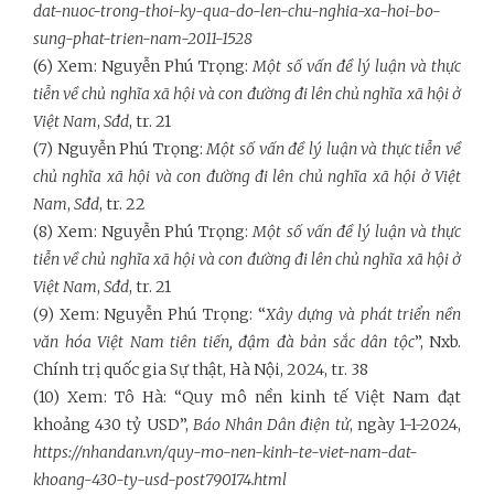
dat-nuoc-trong-thoi-ky-qua-do-len-chu-nghia-xa-hoi-bo-
sung-phat-trien-nam-2011-1528
(6) Xem: Nguyễn Phú Trọng:
Một số vấn đề lý luận và thực
tiễn về chủ nghĩa xã hội và con đường đi lên chủ nghĩa xã hội ở
Việt Nam
,
Sđd
, tr. 21
(7) Nguyễn Phú Trọng:
Một số vấn đề lý luận và thực tiễn về
chủ nghĩa xã hội và con đường đi lên chủ nghĩa xã hội ở Việt
Nam
,
Sđd
, tr. 22
(8) Xem: Nguyễn Phú Trọng:
Một số vấn đề lý luận và thực
tiễn về chủ nghĩa xã hội và con đường đi lên chủ nghĩa xã hội ở
Việt Nam
,
Sđd
, tr. 21
(9) Xem: Nguyễn Phú Trọng: “
Xây dựng và phát triển nền
văn hóa Việt Nam tiên tiến, đậm đà bản sắc dân tộc
”, Nxb.
Chính trị quốc gia Sự thật, Hà Nội, 2024, tr. 38
(10) Xem: Tô Hà: “Quy mô nền kinh tế Việt Nam đạt
khoảng 430 tỷ USD”,
Báo Nhân Dân điện tử
, ngày 1-1-2024,
https://nhandan.vn/quy-mo-nen-kinh-te-viet-nam-dat-
khoang-430-ty-usd-post790174.html