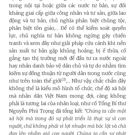
trong nội tại hoặc giữa các nước tư bản, sự đối
kháng giai cấp giữa công nhân và tư sản, giữa lao
động và tư bản, chủ nghĩa phân biệt chủng tộc,
phân biệt tôn giáo,… Để có thể kiểm soát quyền
lực, chủ nghĩa tư bản không ngừng gây chiến
tranh và xem đây như giải pháp cứu cánh khi nền
sản xuất tư bản gặp khủng hoảng, bị ế thừa, cố
gắng tạo thị trường mới để đầu tư ra nước ngoài
hay nhân danh bảo vệ dân chủ và tự do nhằm tìm
kiếm sự đồng thuận từ người dân trong nước cũng
(3)
như trên toàn thế giới
,… Như vậy, chắc chắn đây
không thể là kiểu mô hình tổ chức, chế độ xã hội
mà nhân dân Việt Nam mong đợi, càng không
phải là tương lai của nhân loại, như cố Tổng Bí thư
Nguyễn Phú Trọng đã tổng kết:
“Chúng ta cần một
xã hội mà trong đó sự phát triển là thực sự vì con
người, chứ không phải vì lợi nhuận mà bóc lột và chà
đạp lên phẩm giá con người. Chúng ta cần sự phát