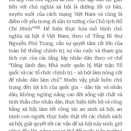
liền với chủ nghĩa xã hội là đường lối cơ bản,
xuyên suốt của cách mạng Việt Nam và cũng là
điểm cốt yếu trong di sản tư tưởng của Chủ tịch Hồ
(16)
Chí Minh”
. Để hiện thực hóa mô hình chủ
nghĩa xã hội ở Việt Nam, theo cố Tổng Bí thư
Nguyễn Phú Trọng, cần sự quyết tâm rất lớn của
toàn hệ thống chính trị, sự vào cuộc và tham gia
tích cực của các tầng lớp nhân dân theo cơ chế
“Đảng lãnh đạo, Nhà nước quản lý, Mặt trận Tổ
quốc và các tổ chức chính trị - xã hội làm nòng cốt
để nhân dân làm chủ”. Muốn vậy, phải luôn chú
trọng đến lợi ích của quốc gia - dân tộc và nhân
dân; không ngừng nâng cao đời sống vật chất và
tinh thần cho nhân dân, thực hiện tiến bộ và công
bằng xã hội, làm tốt công tác an sinh xã hội, an
ninh con người, thực hiện thật tốt các chính sách
xã hội, giải quyết tốt các vấn đề xã hội nảy sinh; giữ
vững độc lập, nâng cao vị thế đất nước trên trường