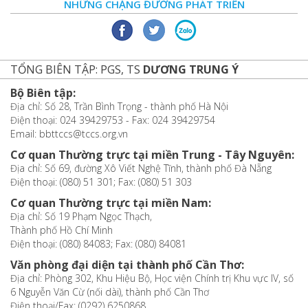
NHỮNG CHẶNG ĐƯỜNG PHÁT TRIỂN
TỔNG BIÊN TẬP: PGS, TS
DƯƠNG TRUNG Ý
Bộ Biên tập:
Địa chỉ: Số 28, Trần Bình Trọng - thành phố Hà Nội
Điện thoại: 024 39429753 - Fax: 024 39429754
Email: bbttccs@tccs.org.vn
Cơ quan Thường trực tại miền Trung - Tây Nguyên:
Địa chỉ: Số 69, đường Xô Viết Nghệ Tĩnh, thành phố Đà Nẵng
Điện thoại: (080) 51 301; Fax: (080) 51 303
Cơ quan Thường trực tại miền Nam:
Địa chỉ: Số 19 Phạm Ngọc Thạch,
Thành phố Hồ Chí Minh
Điện thoại: (080) 84083; Fax: (080) 84081
Văn phòng đại diện tại thành phố Cần Thơ:
Địa chỉ: Phòng 302, Khu Hiệu Bộ, Học viện Chính trị Khu vực IV, số
6 Nguyễn Văn Cừ (nối dài), thành phố Cần Thơ
Điện thoại/Fax: (0292) 6250868