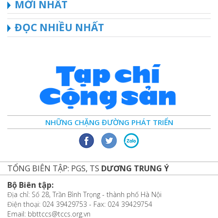
MỚI NHẤT
ĐỌC NHIỀU NHẤT
NHỮNG CHẶNG ĐƯỜNG PHÁT TRIỂN
TỔNG BIÊN TẬP: PGS, TS
DƯƠNG TRUNG Ý
Bộ Biên tập:
Địa chỉ: Số 28, Trần Bình Trọng - thành phố Hà Nội
Điện thoại: 024 39429753 - Fax: 024 39429754
Email: bbttccs@tccs.org.vn