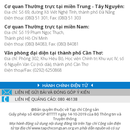
Cơ quan Thường trực tại miền Trung - Tây Nguyên:
Địa chỉ: Số 69, đường Xô Viết Nghệ Tĩnh, thành phố Đà Nẵng
Điện thoại: (080) 51 301; Fax: (080) 51 303
Cơ quan Thường trực tại miền Nam:
Địa chỉ: Số 19 Phạm Ngọc Thạch,
Thành phố Hồ Chí Minh
Điện thoại: (080) 84083; Fax: (080) 84081
Văn phòng đại diện tại thành phố Cần Thơ:
Địa chỉ: Phòng 302, Khu Hiệu Bộ, Học viện Chính trị Khu vực IV, số
6 Nguyễn Văn Cừ (nối dài), thành phố Cần Thơ
Điện thoại/Fax: (0292) 6250868
HÀNH CHÍNH ĐIỆN TỬ
LIÊN HỆ GỬI BÀI VÀ ĐÓNG GÓP Ý KIẾN
LIÊN HỆ QUẢNG CÁO: 080 46138
@Bản quyền thuộc về Tạp chí Cộng sản
Giấy phép số 436/GP-BTTTT ngày 14-10-2019 của Bộ Thông tin và
Truyền thông.
Mọi hành động sử dụng nội dung đăng tải trên Tạp chí Cộng sản điện
tử tại địa chỉ
www.tapchicongsan.org.vn
phải dẫn nguồn và có sự