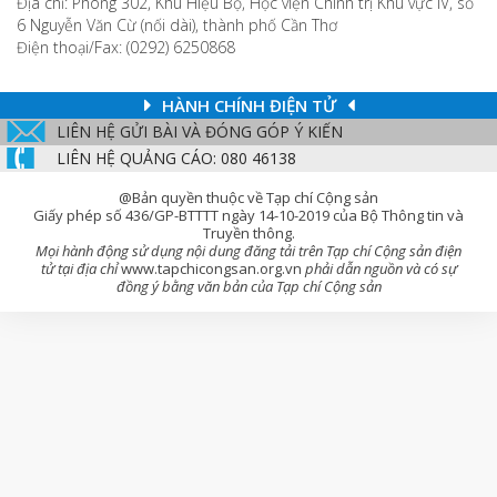
Địa chỉ: Phòng 302, Khu Hiệu Bộ, Học viện Chính trị Khu vực IV, số
6 Nguyễn Văn Cừ (nối dài), thành phố Cần Thơ
Điện thoại/Fax: (0292) 6250868
HÀNH CHÍNH ĐIỆN TỬ
LIÊN HỆ GỬI BÀI VÀ ĐÓNG GÓP Ý KIẾN
LIÊN HỆ QUẢNG CÁO: 080 46138
@Bản quyền thuộc về Tạp chí Cộng sản
Giấy phép số 436/GP-BTTTT ngày 14-10-2019 của Bộ Thông tin và
Truyền thông.
Mọi hành động sử dụng nội dung đăng tải trên Tạp chí Cộng sản điện
tử tại địa chỉ
www.tapchicongsan.org.vn
phải dẫn nguồn và có sự
đồng ý bằng văn bản của Tạp chí Cộng sản