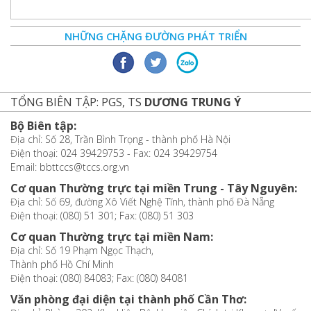
NHỮNG CHẶNG ĐƯỜNG PHÁT TRIỂN
TỔNG BIÊN TẬP: PGS, TS
DƯƠNG TRUNG Ý
Bộ Biên tập:
Địa chỉ: Số 28, Trần Bình Trọng - thành phố Hà Nội
Điện thoại: 024 39429753 - Fax: 024 39429754
Email: bbttccs@tccs.org.vn
Cơ quan Thường trực tại miền Trung - Tây Nguyên:
Địa chỉ: Số 69, đường Xô Viết Nghệ Tĩnh, thành phố Đà Nẵng
Điện thoại: (080) 51 301; Fax: (080) 51 303
Cơ quan Thường trực tại miền Nam:
Địa chỉ: Số 19 Phạm Ngọc Thạch,
Thành phố Hồ Chí Minh
Điện thoại: (080) 84083; Fax: (080) 84081
Văn phòng đại diện tại thành phố Cần Thơ: