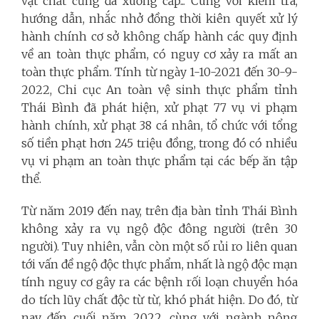
vật chất cũng đã xuống cấp... Cùng với kiểm tra,
hướng dẫn, nhắc nhở đồng thời kiên quyết xử lý
hành chính cơ sở không chấp hành các quy định
về an toàn thực phẩm, có nguy cơ xảy ra mất an
toàn thực phẩm. Tính từ ngày 1-10-2021 đến 30-9-
2022, Chi cục An toàn vệ sinh thực phẩm tỉnh
Thái Bình đã phát hiện, xử phạt 77 vụ vi phạm
hành chính, xử phạt 38 cá nhân, tổ chức với tổng
số tiền phạt hơn 245 triệu đồng, trong đó có nhiều
vụ vi phạm an toàn thực phẩm tại các bếp ăn tập
thể.
Từ năm 2019 đến nay, trên địa bàn tỉnh Thái Bình
không xảy ra vụ ngộ độc đông người (trên 30
người). Tuy nhiên, vẫn còn một số rủi ro liên quan
tới vấn đề ngộ độc thực phẩm, nhất là ngộ độc mạn
tính nguy cơ gây ra các bệnh rối loạn chuyển hóa
do tích lũy chất độc từ từ, khó phát hiện. Do đó, từ
nay đến cuối năm 2022, cùng với ngành nông