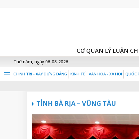
CƠ QUAN LÝ LUẬN CH
Thứ năm, ngày 06-08-2026
CHÍNH TRỊ - XÂY DỰNG ĐẢNG
KINH TẾ
VĂN HÓA - XÃ HỘI
QUỐC P
TỈNH BÀ RỊA – VŨNG TÀU