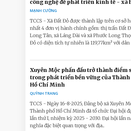
công nghệ để phát triển kinh tế - xã 
MẠNH CƯỜNG
TCCS - Xã Đất Đỏ được thành lập trên cơ sở 
nhất 4 đơn vị hành chính gồm: thị trấn Đất Đ
Long Tân, xã Láng Dài và xã Phước Long Thọ.
Đỏ có diện tích tự nhiên là 119,77km² với dân số
Xuyên Mộc phấn đấu trở thành điểm 
trong phát triển bền vững của Thành
Hồ Chí Minh
QUỲNH TRANG
TCCS - Ngày 16-8-2025, Đảng bộ xã Xuyên M
Thành phố Hồ Chí Minh đã tổ chức Đại hội đạ
lần thứ I, nhiệm kỳ 2025 - 2030. Đại hội lần nà
nghĩa đặc biệt quan trọng với địa...