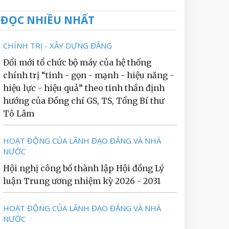
ĐỌC NHIỀU NHẤT
CHÍNH TRỊ - XÂY DỰNG ĐẢNG
Đổi mới tổ chức bộ máy của hệ thống
chính trị “tinh - gọn - mạnh - hiệu năng -
hiệu lực - hiệu quả” theo tinh thần định
hướng của Đồng chí GS, TS, Tổng Bí thư
Tô Lâm
HOẠT ĐỘNG CỦA LÃNH ĐẠO ĐẢNG VÀ NHÀ
NƯỚC
Hội nghị công bố thành lập Hội đồng Lý
luận Trung ương nhiệm kỳ 2026 - 2031
HOẠT ĐỘNG CỦA LÃNH ĐẠO ĐẢNG VÀ NHÀ
NƯỚC