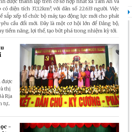
h được thành lập trên cơ sở hợp nhất xã Tam An và
có diện tích 37,12km², với dân số 22.633 người. Việc
ề sắp xếp tổ chức bộ máy, tạo động lực mới cho phát
 yêu cầu đổi mới. Đây là một cơ hội lớn để Đảng bộ,
tiềm năng, lợi thế, tạo bứt phá trong nhiệm kỳ tới.
du
ỉ
 được
à thị
Bà Rịa
tự...
ọc -