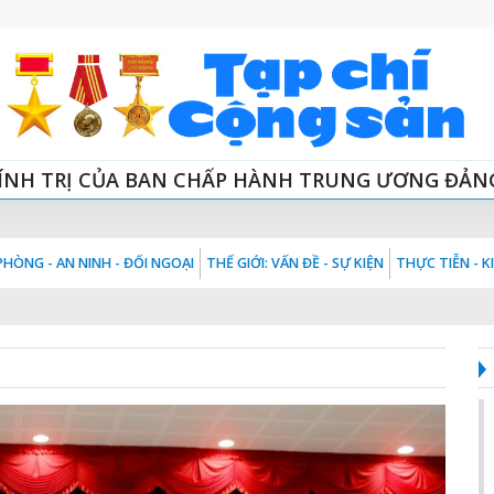
ÍNH TRỊ CỦA BAN CHẤP HÀNH TRUNG ƯƠNG ĐẢN
HÒNG - AN NINH - ĐỐI NGOẠI
THẾ GIỚI: VẤN ĐỀ - SỰ KIỆN
THỰC TIỄN - 