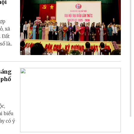
hội
hợp
ỏ, xã
 Đất
 là...
sáng
 phố
ộc,
i biểu
y có ý