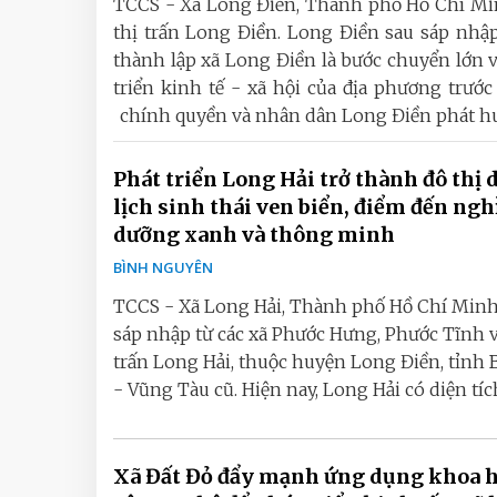
TCCS - Xã Long Điền, Thành phố Hồ Chí Min
thị trấn Long Điền. Long Điền sau sáp nhập 
thành lập xã Long Điền là bước chuyển lớn v
triển kinh tế - xã hội của địa phương trước
chính quyền và nhân dân Long Điền phát huy 
Phát triển Long Hải trở thành đô thị 
lịch sinh thái ven biển, điểm đến ngh
dưỡng xanh và thông minh
BÌNH NGUYÊN
TCCS - Xã Long Hải, Thành phố Hồ Chí Minh
sáp nhập từ các xã Phước Hưng, Phước Tĩnh v
trấn Long Hải, thuộc huyện Long Điền, tỉnh 
- Vũng Tàu cũ. Hiện nay, Long Hải có diện tích 
Xã Đất Đỏ đẩy mạnh ứng dụng khoa h