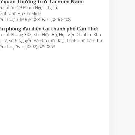
ơ quan Thường trực tại miền Nam:
a chỉ: Số 19 Phạm Ngọc Thạch,
hành phố Hồ Chí Minh
ện thoại: (080) 84083; Fax: (080) 84081
ăn phòng đại diện tại thành phố Cần Thơ:
a chỉ: Phòng 302, Khu Hiệu Bộ, Học viện Chính trị Khu
c IV, số 6 Nguyễn Văn Cừ (nối dài), thành phố Cần Thơ
ện thoại/Fax: (0292) 6250868