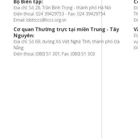
Bộ Biên tập:
C
Địa chỉ: Số 28, Trần Bình Trọng - thành phố Hà Nội
Đị
Điện thoại: 024 39429753 - Fax: 024 39429754
T
Email: bbttccs@tccs.org.vn
Đi
Cơ quan Thường trực tại miền Trung - Tây
V
Nguyên:
Đị
Địa chỉ: Số 69, đường Xô Viết Nghệ Tĩnh, thành phố Đà
vự
Nẵng
Đi
Điện thoại: (080) 51 301; Fax: (080) 51 303