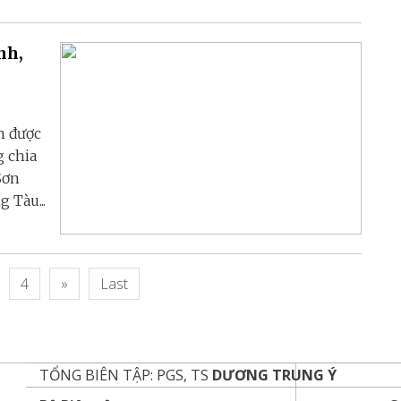
nh,
h được
g chia
Sơn
 Tàu...
4
»
Last
TỔNG BIÊN TẬP: PGS, TS
DƯƠNG TRUNG Ý